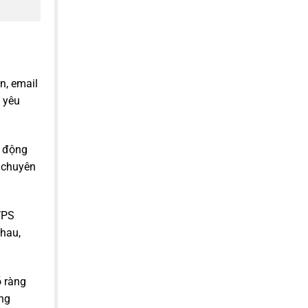
n, email
ý yêu
t động
ủ chuyên
VPS
nhau,
õ ràng
ông