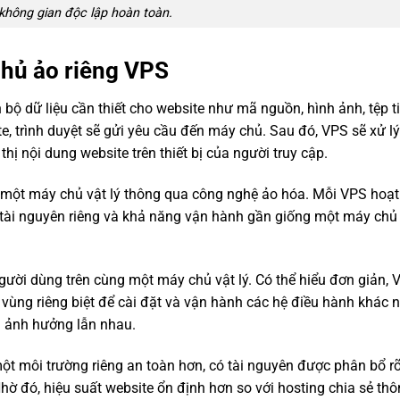
 không gian độc lập hoàn toàn.
hủ ảo riêng VPS
bộ dữ liệu cần thiết cho website như mã nguồn, hình ảnh, tệp ti
te, trình duyệt sẽ gửi yêu cầu đến máy chủ. Sau đó, VPS sẽ xử l
 thị nội dung website trên thiết bị của người truy cập.
ừ một máy chủ vật lý thông qua công nghệ ảo hóa. Mỗi VPS hoạ
, tài nguyên riêng và khả năng vận hành gần giống một máy ch
gười dùng trên cùng một máy chủ vật lý. Có thể hiểu đơn giản, 
vùng riêng biệt để cài đặt và vận hành các hệ điều hành khác 
 ảnh hưởng lẫn nhau.
ột môi trường riêng an toàn hơn, có tài nguyên được phân bổ r
ờ đó, hiệu suất website ổn định hơn so với hosting chia sẻ th