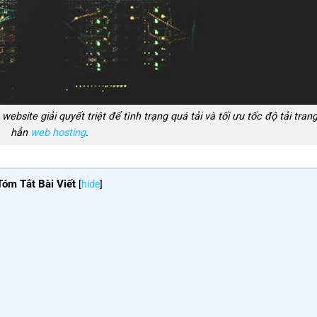
ebsite giải quyết triệt để tình trạng quá tải và tối ưu tốc độ tải tran
hẳn
web hosting
.
Tóm Tắt Bài Viết
[
hide
]