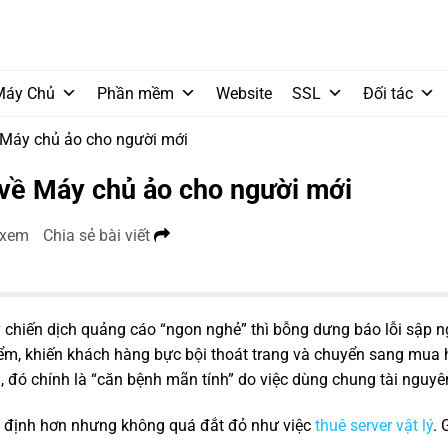
Máy Chủ
Phần mềm
Website
SSL
Đối tác
 Máy chủ ảo cho người mới
 về Máy chủ ảo cho người mới
 xem
Chia sẻ bài viết
y chiến dịch quảng cáo “ngon nghẻ” thì bỗng dưng báo lỗi sập 
iểm, khiến khách hàng bực bội thoát trang và chuyển sang mua
 đó chính là “căn bệnh mãn tính” do việc dùng chung tài nguyên
n định hơn nhưng không quá đắt đỏ như việc
thuê server vật lý
. 