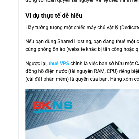
động với toàn quyền tài nguyên và hệ điều hành riê
Ví dụ thực tế dễ hiểu
Hãy tưởng tượng một chiếc máy chủ vật lý (Dedicat
Nếu bạn dùng Shared Hosting, bạn đang thuê một ch
cùng phòng ồn ào (website khác bị tấn công hoặc qu
Ngược lại,
thuê VPS
chính là việc bạn sở hữu một Că
đồng hồ điện nước (tài nguyên RAM, CPU) riêng biệt
(cài đặt phần mềm) là quyền của bạn. Hàng xóm có m