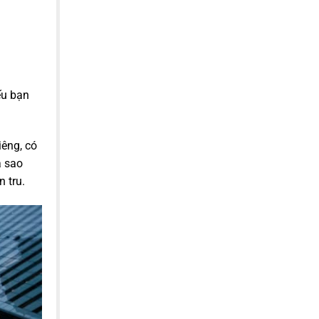
ếu bạn
iêng, có
a sao
 tru.