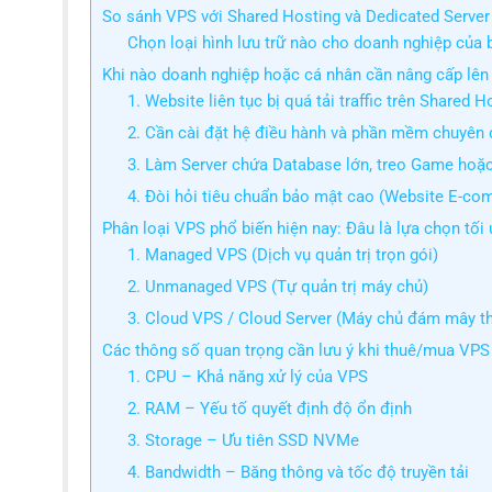
So sánh VPS với Shared Hosting và Dedicated Server
Chọn loại hình lưu trữ nào cho doanh nghiệp của 
Khi nào doanh nghiệp hoặc cá nhân cần nâng cấp lê
1. Website liên tục bị quá tải traffic trên Shared H
2. Cần cài đặt hệ điều hành và phần mềm chuyên
3. Làm Server chứa Database lớn, treo Game ho
4. Đòi hỏi tiêu chuẩn bảo mật cao (Website E-c
Phân loại VPS phổ biến hiện nay: Đâu là lựa chọn tối
1. Managed VPS (Dịch vụ quản trị trọn gói)
2. Unmanaged VPS (Tự quản trị máy chủ)
3. Cloud VPS / Cloud Server (Máy chủ đám mây t
Các thông số quan trọng cần lưu ý khi thuê/mua VPS
1. CPU – Khả năng xử lý của VPS
2. RAM – Yếu tố quyết định độ ổn định
3. Storage – Ưu tiên SSD NVMe
4. Bandwidth – Băng thông và tốc độ truyền tải