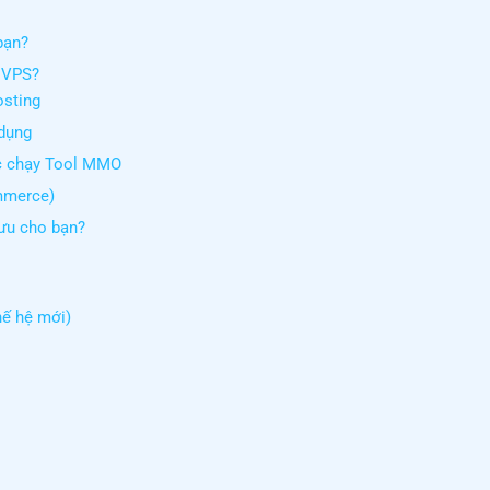
bạn?
n VPS?
osting
 dụng
ặc chạy Tool MMO
ommerce)
 ưu cho bạn?
hế hệ mới)