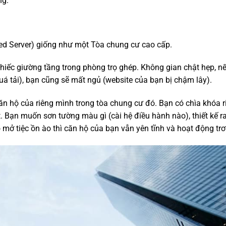
ng.
ed Server) giống như một Tòa chung cư cao cấp.
iếc giường tầng trong phòng trọ ghép. Không gian chật hẹp, n
á tải), bạn cũng sẽ mất ngủ (website của bạn bị chậm lây).
n hộ của riêng mình trong tòa chung cư đó. Bạn có chìa khóa r
. Bạn muốn sơn tường màu gì (cài hệ điều hành nào), thiết kế r
ở tiệc ồn ào thì căn hộ của bạn vẫn yên tĩnh và hoạt động trơn