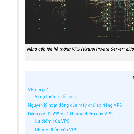
Nâng cấp lên hệ thống VPS (Virtual Private Server) giúp w
VPS là gì?
Ví dụ thực tế dễ hiểu
Nguyên lý hoạt động của máy chủ ảo riêng VPS
Đánh giá Ưu điểm và Nhược điểm của VPS
Ưu điểm của VPS
Nhược điểm của VPS