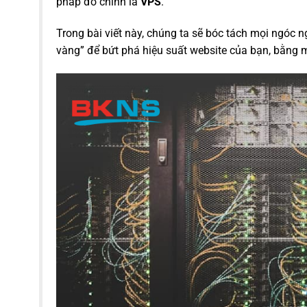
pháp đó chính là
VPS
.
Trong bài viết này, chúng ta sẽ bóc tách mọi ngóc 
vàng” để bứt phá hiệu suất website của bạn, bằng 