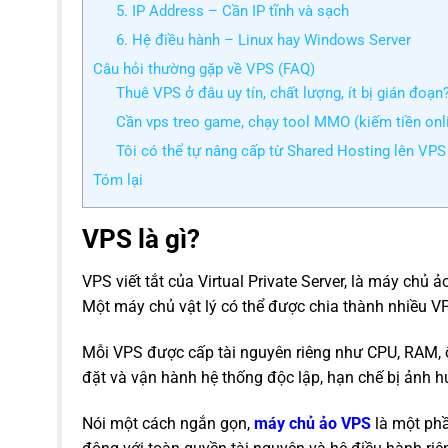
5. IP Address – Cần IP tĩnh và sạch
6. Hệ điều hành – Linux hay Windows Server
Câu hỏi thường gặp về VPS (FAQ)
Thuê VPS ở đâu uy tín, chất lượng, ít bị gián đoạn
Cần vps treo game, chạy tool MMO (kiếm tiền on
Tôi có thể tự nâng cấp từ Shared Hosting lên VP
Tóm lại
VPS là gì?
VPS viết tắt của Virtual Private Server, là máy chủ
Một máy chủ vật lý có thể được chia thành nhiều V
Mỗi VPS được cấp tài nguyên riêng như CPU, RAM, ổ 
đặt và vận hành hệ thống độc lập, hạn chế bị ảnh 
Nói một cách ngắn gọn,
máy chủ ảo VPS
là một phầ