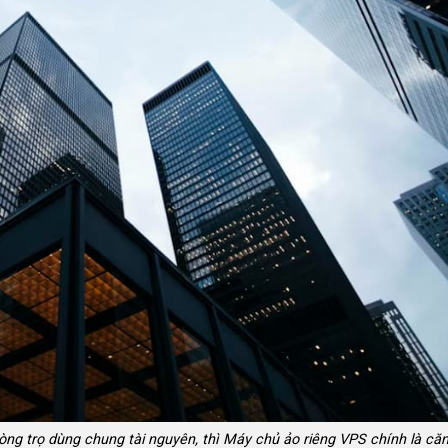
ng trọ dùng chung tài nguyên, thì Máy chủ ảo riêng VPS chính là că