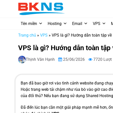
Chuyển
đến
nội
dung
Tên miền
Hosting
Email
VPS
Trang chủ
»
VPS
»
VPS là gì? Hướng dẫn toàn tập về
VPS là gì? Hướng dẫn toàn tập
Thịnh Văn Hạnh
25/06/2026
7720 Lượt
Bạn đã bao giờ rơi vào tình cảnh website đang chạ
Hoặc trang web tải chậm như rùa bò vào giờ cao đ
của đối thủ? Nếu bạn đang sử dụng Shared Hosting,
Đã đến lúc bạn cần một giải pháp mạnh mẽ hơn, ổ