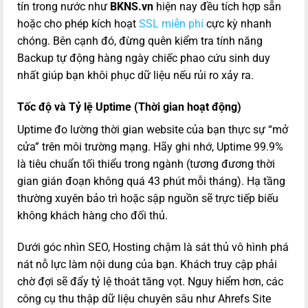
tín trong nước như
BKNS.vn
hiện nay đều tích hợp sẵn
hoặc cho phép kích hoạt
SSL miễn phí
cực kỳ nhanh
chóng. Bên cạnh đó, đừng quên kiểm tra tính năng
Backup tự động hàng ngày chiếc phao cứu sinh duy
nhất giúp bạn khôi phục dữ liệu nếu rủi ro xảy ra.
Tốc độ và Tỷ lệ Uptime (Thời gian hoạt động)
Uptime đo lường thời gian website của bạn thực sự “mở
cửa” trên môi trường mạng. Hãy ghi nhớ, Uptime 99.9%
là tiêu chuẩn tối thiểu trong ngành (tương đương thời
gian gián đoạn không quá 43 phút mỗi tháng). Hạ tầng
thường xuyên bảo trì hoặc sập nguồn sẽ trực tiếp biếu
không khách hàng cho đối thủ.
Dưới góc nhìn SEO, Hosting chậm là sát thủ vô hình phá
nát nỗ lực làm nội dung của bạn. Khách truy cập phải
chờ đợi sẽ đẩy tỷ lệ thoát tăng vọt. Nguy hiểm hơn, các
công cụ thu thập dữ liệu chuyên sâu như Ahrefs Site