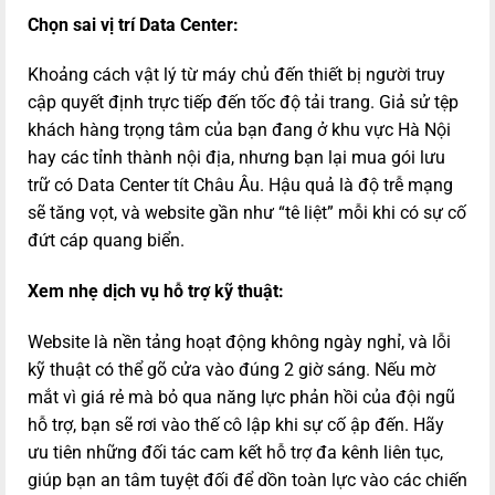
Chọn sai vị trí Data Center:
Khoảng cách vật lý từ máy chủ đến thiết bị người truy
cập quyết định trực tiếp đến tốc độ tải trang. Giả sử tệp
khách hàng trọng tâm của bạn đang ở khu vực Hà Nội
hay các tỉnh thành nội địa, nhưng bạn lại mua gói lưu
trữ có Data Center tít Châu Âu. Hậu quả là độ trễ mạng
sẽ tăng vọt, và website gần như “tê liệt” mỗi khi có sự cố
đứt cáp quang biển.
Xem nhẹ dịch vụ hỗ trợ kỹ thuật:
Website là nền tảng hoạt động không ngày nghỉ, và lỗi
kỹ thuật có thể gõ cửa vào đúng 2 giờ sáng. Nếu mờ
mắt vì giá rẻ mà bỏ qua năng lực phản hồi của đội ngũ
hỗ trợ, bạn sẽ rơi vào thế cô lập khi sự cố ập đến. Hãy
ưu tiên những đối tác cam kết hỗ trợ đa kênh liên tục,
giúp bạn an tâm tuyệt đối để dồn toàn lực vào các chiến