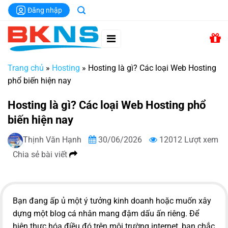
Chuyển
Đăng nhập
đến
nội
dung
Trang chủ
»
Hosting
»
Hosting là gì? Các loại Web Hosting
phổ biến hiện nay
Hosting là gì? Các loại Web Hosting phổ
biến hiện nay
Thịnh Văn Hạnh
30/06/2026
12012 Lượt xem
Chia sẻ bài viết
Bạn đang ấp ủ một ý tưởng kinh doanh hoặc muốn xây
dựng một blog cá nhân mang đậm dấu ấn riêng. Để
hiện thực hóa điều đó trên môi trường internet, bạn chắc