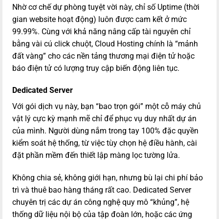
Nhờ cơ chế dự phòng tuyệt vời này, chỉ số Uptime (thời
gian website hoạt động) luôn được cam kết ở mức
99.99%. Cùng với khả năng nâng cấp tài nguyên chỉ
bằng vài cú click chuột, Cloud Hosting chính là “mảnh
đất vàng” cho các nền tảng thương mại điện tử hoặc
báo điện tử có lượng truy cập biến động liên tục.
Dedicated Server
Với gói dịch vụ này, bạn “bao trọn gói” một cỗ máy chủ
vật lý cực kỳ mạnh mẽ chỉ để phục vụ duy nhất dự án
của mình. Người dùng nắm trong tay 100% đặc quyền
kiểm soát hệ thống, từ việc tùy chọn hệ điều hành, cài
đặt phần mềm đến thiết lập màng lọc tường lửa.
Không chia sẻ, không giới hạn, nhưng bù lại chi phí bảo
trì và thuê bao hàng tháng rất cao. Dedicated Server
chuyên trị các dự án công nghệ quy mô “khủng”, hệ
thống dữ liệu nội bộ của tập đoàn lớn, hoặc các ứng