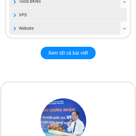
Tools BKNS
VPS
Website
Xem tất cả bài viết