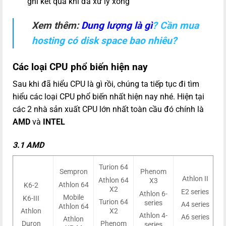
ghi kết quả khi đã xử lý xong
Xem thêm:
Dung lượng là gì
? Cần mua
hosting có disk space bao nhiêu?
Các loại CPU phổ biến hiện nay
Sau khi đã hiểu CPU là gì rồi, chúng ta tiếp tục đi tìm
hiểu các loại CPU phổ biến nhất hiện nay nhé. Hiện tại
các 2 nhà sản xuất CPU lớn nhất toàn cầu đó chính là
AMD
và
INTEL
3.1 AMD
Turion 64
Sempron
Phenom
Athlon II
Athlon 64
X3
Athlon 64
K6-2
X2
E2 series
Athlon 6-
Mobile
K6-III
Turion 64
series
A4 series
Athlon 64
Athlon
X2
Athlon 4-
A6 series
Athlon
Duron
Phenom
series