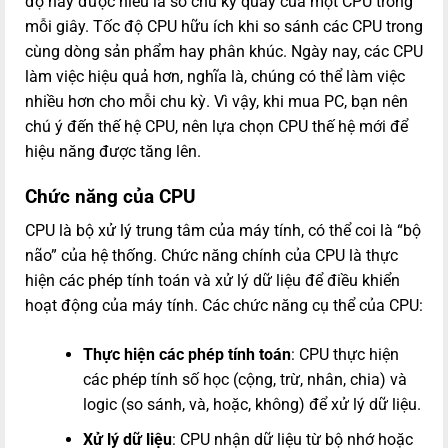
độ này được hiểu là số chu kỳ quay của một CPU trong
mỗi giây. Tốc độ CPU hữu ích khi so sánh các CPU trong
cùng dòng sản phẩm hay phân khúc. Ngày nay, các CPU
làm việc hiệu quả hơn, nghĩa là, chúng có thể làm việc
nhiều hơn cho mỗi chu kỳ. Vì vậy, khi mua PC, bạn nên
chú ý đến thế hệ CPU, nên lựa chọn CPU thế hệ mới để
hiệu năng được tăng lên.
Chức năng của CPU
CPU là bộ xử lý trung tâm của máy tính, có thể coi là “bộ
não” của hệ thống. Chức năng chính của CPU là thực
hiện các phép tính toán và xử lý dữ liệu để điều khiển
hoạt động của máy tính. Các chức năng cụ thể của CPU:
Thực hiện các phép tính toán
: CPU thực hiện
các phép tính số học (cộng, trừ, nhân, chia) và
logic (so sánh, và, hoặc, không) để xử lý dữ liệu.
Xử lý dữ liệu
: CPU nhận dữ liệu từ bộ nhớ hoặc