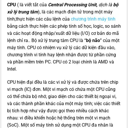
CPU
( là viết tắt của
Central Processing Unit,
dịch là
bộ
xử lý trung tâm
), là các mạch điện tử trong một máy
tính,thực hiện các câu lệnh của
chương trình máy tính
bằng cách thực hiện các phép tính số học, logic, so sánh
và các hoạt động nhập/xuất dữ liệu (I/O) cơ bản do mã
lệnh chỉ ra.. Bộ xử lý trung tâm CPU là “
bộ não
” của một
máy tính. CPU có nhiệm vụ xử lý các dữ kiện đầu vào,
chương trình vi tính hay lệnh nhận được từ phần cứng
và phần mềm trên PC. CPU có 2 loại chính là AMD và
Intel.
CPU hiện đại đều là các vi xử lý và được chứa trên chip
vi mạch (IC) đơn. Một vi mạch có chứa một CPU cũng
có thể chứa bộ nhớ, giao diện cho các thiết bị ngoại vi,
và các thành phần khác của một máy tính; việc các thiết
bị tích hợp như vậy được gọi theo nhiều cách khác
nhau: vi điều khiển hoặc hệ thống trên một vi mạch
(SoC). Một số máy tính sử dụng một CPU đa nhân là