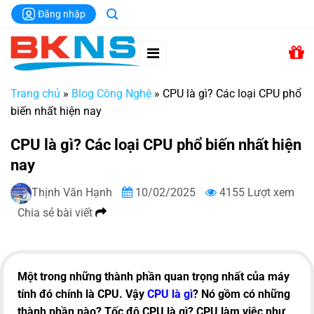
Chuyển
Đăng nhập
đến
nội
dung
Trang chủ
»
Blog Công Nghệ
»
CPU là gì? Các loại CPU phổ
biến nhất hiện nay
CPU là gì? Các loại CPU phổ biến nhất hiện
nay
Thịnh Văn Hạnh
10/02/2025
4155 Lượt xem
Chia sẻ bài viết
Một trong những thành phần quan trọng nhất của máy
tính đó chính là CPU. Vậy
CPU là gì
? Nó gồm có những
thành phần nào? Tốc độ CPU là gì? CPU làm việc như