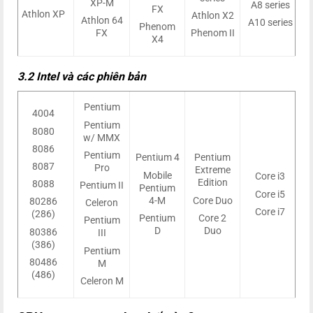
XP-M
A8 series
FX
Athlon XP
Athlon X2
Athlon 64
A10 series
Phenom
FX
Phenom II
X4
3.2 Intel và các phiên bản
Pentium
4004
Pentium
8080
w/ MMX
8086
Pentium
Pentium 4
Pentium
8087
Pro
Extreme
Mobile
Core i3
Edition
8088
Pentium II
Pentium
Core i5
4-M
Core Duo
80286
Celeron
Core i7
(286)
Pentium
Core 2
Pentium
D
Duo
80386
III
(386)
Pentium
80486
M
(486)
Celeron M