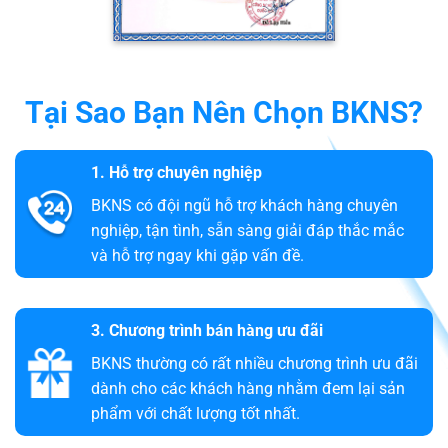
Tại Sao Bạn Nên Chọn BKNS?
1. Hỗ trợ chuyên nghiệp
BKNS có đội ngũ hỗ trợ khách hàng chuyên
nghiệp, tận tình, sẵn sàng giải đáp thắc mắc
và hỗ trợ ngay khi gặp vấn đề.
3. Chương trình bán hàng ưu đãi
BKNS thường có rất nhiều chương trình ưu đãi
dành cho các khách hàng nhằm đem lại sản
phẩm với chất lượng tốt nhất.