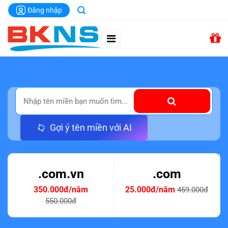
Chuyển
Đăng nhập
đến
nội
dung
Gợi ý tên miền với AI
.com.vn
.com
350.000đ/năm
25.000đ/năm
459.000đ
550.000đ