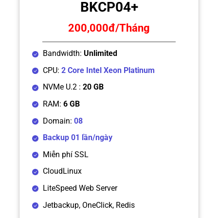
BKCP04+
200,000
đ/Tháng
Bandwidth:
Unlimited
CPU:
2 Core Intel Xeon Platinum
NVMe U.2 :
20 GB
RAM:
6 GB
Domain:
08
Backup 01 lần/ngày
Miễn phí SSL
CloudLinux
LiteSpeed Web Server
Jetbackup, OneClick, Redis