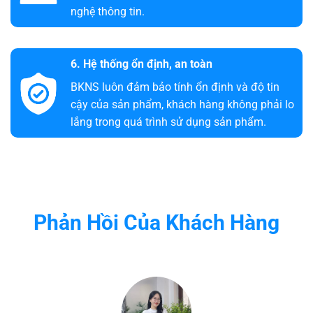
nghệ thông tin.
6. Hệ thống ổn định, an toàn
BKNS luôn đảm bảo tính ổn định và độ tin
cậy của sản phẩm, khách hàng không phải lo
lắng trong quá trình sử dụng sản phẩm.
Phản Hồi Của Khách Hàng