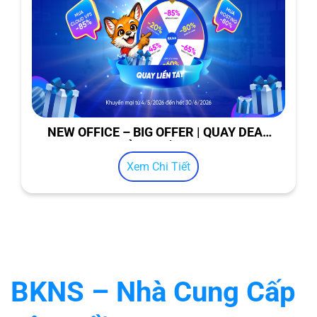
NEW OFFICE – BIG OFFER | QUAY DEAL
KHỦNG ĐẾN 85%
Xem Chi Tiết
BKNS – Nhà Cung Cấp