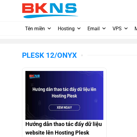
Chuyển
đến
nội
dung
Tên miền
Hosting
Email
VPS
PLESK 12/ONYX
Hướng dẫn thao tác đẩy dữ liệu
website lên Hosting Plesk