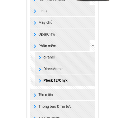
Linux
Máy chủ
OpenClaw
Phần mềm
cPanel
DirectAdmin
Plesk 12/Onyx
Tên miền
Thông báo & Tin tức
Tin tức BKNS