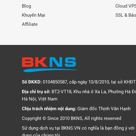
Blog
Cloud VP
Khuyến Mại
SSL & Bả
Affiliate
Số ĐKKD:
0104850587, cấp ngày 10/8/2010, tại sở KHĐ
Địa chỉ trụ sở:
BT2-VT18, Khu nhà ở Xa La, Phường Hà Đ
Hà Nội, Việt Nam
Chịu trách nhiệm nội dung:
Giám đốc Thịnh Văn Hạnh
Copyright © Since 2010 BKNS, All rights reserved
Sử dụng dịch vụ tại BKNS.VN có nghĩa là bạn đồng ý với
dụng
của chúng tôi.