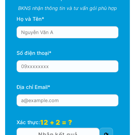
BKNS nhận thông tin và tư vấn gói phù hợp
Họ và Tên*
Số điện thoại*
Địa chỉ Email*
12 + 2 = ?
Xác thực:
⟳