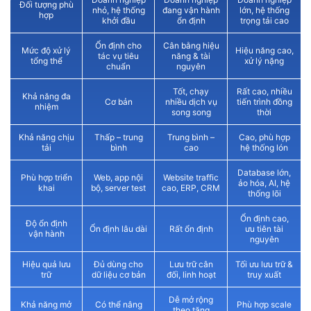
Đối tượng phù
nhỏ, hệ thống
đang vận hành
lớn, hệ thống
hợp
khởi đầu
ổn định
trọng tải cao
Ổn định cho
Cân bằng hiệu
Mức độ xử lý
Hiệu năng cao,
tác vụ tiêu
năng & tài
tổng thể
xử lý nặng
chuẩn
nguyên
Tốt, chạy
Rất cao, nhiều
Khả năng đa
Cơ bản
nhiều dịch vụ
tiến trình đồng
nhiệm
song song
thời
Khả năng chịu
Thấp – trung
Trung bình –
Cao, phù hợp
tải
bình
cao
hệ thống lón
Database lớn,
Phù hợp triển
Web, app nội
Website traffic
ảo hóa, AI, hệ
khai
bộ, server test
cao, ERP, CRM
thống lõi
Ổn định cao,
Độ ổn định
Ổn định lâu dài
Rất ổn định
ưu tiên tài
vận hành
nguyên
Hiệu quả lưu
Đủ dùng cho
Lưu trữ cân
Tối ưu lưu trữ &
trữ
dữ liệu cơ bản
đối, linh hoạt
truy xuất
Dễ mở rộng
Khả năng mở
Có thể nâng
Phù hợp scale
theo tăng