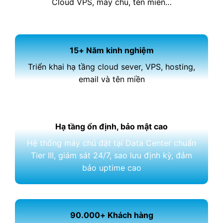
Cloud VPS, máy chủ, tên miền…
15+ Năm kinh nghiệm
Triển khai hạ tầng cloud sever, VPS, hosting,
email và tên miền
Hạ tầng ổn định, bảo mật cao
Hệ thống máy chủ đặt tại Data Center chuẩn
Tier III, giám sát 24/7, sao lưu định kỳ, đảm
bảo uptime cao
90.000+ Khách hàng