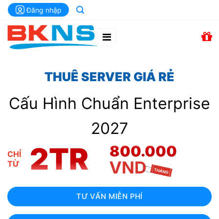
Chuyển
Đăng nhập
đến
nội
dung
THUÊ
SERVER
GIÁ RẺ
Cấu Hình Chuẩn Enterprise
2027
2TR
800.000
CHỈ
TỪ
TƯ VẤN MIỄN PHÍ