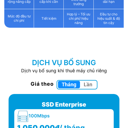
rộng nâng cấp
cấp khi cần
dài hạn
trưởng
Hợp lý – Tối ưu
Đầu tư cho
Mức độ đầu tư
Tiết kiệm
chi phí/ hiệu
hiệu suất & độ
chi phí
năng
tin cậy
DỊCH VỤ BỔ SUNG
Dịch vụ bổ sung khi thuê máy chủ riêng
Giá theo
Tháng
Lần
SSD Enterprise
16G RAM DDR3 Bus 1866