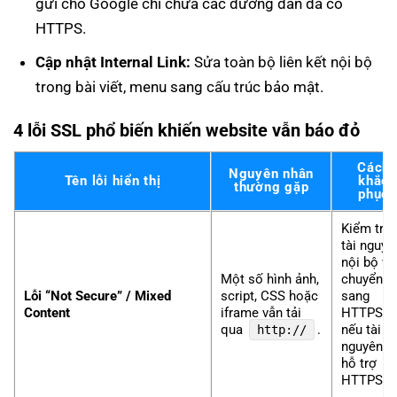
gửi cho Google chỉ chứa các đường dẫn đã có
HTTPS.
Cập nhật Internal Link:
Sửa toàn bộ liên kết nội bộ
trong bài viết, menu sang cấu trúc bảo mật.
4 lỗi SSL phổ biến khiến website vẫn báo đỏ
Cách
Nguyên nhân
Tên lỗi hiển thị
khắc
thường gặp
phục
Kiểm tra
tài nguyê
nội bộ và
Một số hình ảnh,
chuyển
Lỗi “Not Secure” / Mixed
script, CSS hoặc
sang
Content
iframe vẫn tải
HTTPS
qua
.
nếu tài
http://
nguyên đ
hỗ trợ
HTTPS.