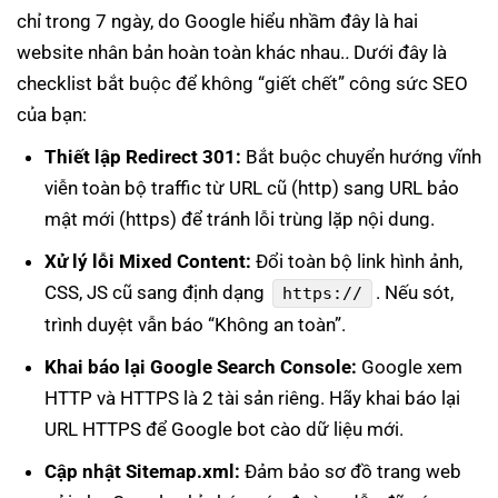
Hoàn toàn không có.
chính lớn nếu xảy ra rò
bảo
chỉ trong 7 ngày, do Google hiểu nhầm đây là hai
rỉ do lỗi thuật toán.
hiểm
website nhân bản hoàn toàn khác nhau.
.
Dưới đây là
Hỗ trợ
checklist bắt buộc để không “giết chết” công sức SEO
Tự cài đặt qua cộng
Được nhà cung cấp cài
kỹ
đồng mạng.
đặt và hỗ trợ 24/7.
của bạn:
thuật
Thiết lập Redirect 301:
Bắt buộc chuyển hướng vĩnh
viễn toàn bộ traffic từ URL cũ (http) sang URL bảo
mật mới (https) để tránh lỗi trùng lặp nội dung.
Xử lý lỗi Mixed Content:
Đổi toàn bộ link hình ảnh,
CSS, JS cũ sang định dạng
. Nếu sót,
https://
trình duyệt vẫn báo “Không an toàn”.
Khai báo lại Google Search Console:
Google xem
HTTP và HTTPS là 2 tài sản riêng. Hãy khai báo lại
URL HTTPS để Google bot cào dữ liệu mới.
Cập nhật Sitemap.xml:
Đảm bảo sơ đồ trang web