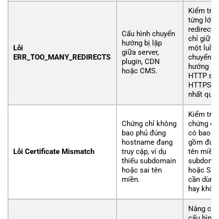
Kiểm tra
từng lớp
redirect 
Cấu hình chuyển
chỉ giữ
hướng bị lặp
Lỗi
một luồn
giữa server,
ERR_TOO_MANY_REDIRECTS
chuyển
plugin, CDN
hướng
hoặc CMS.
HTTP sa
HTTPS
nhất quán
Kiểm tra
Chứng chỉ không
chứng ch
bao phủ đúng
có bao
hostname đang
gồm đún
Lỗi Certificate Mismatch
truy cập, ví dụ
tên miền,
thiếu subdomain
subdoma
hoặc sai tên
hoặc SA
miền.
cần dùng
hay khôn
Nâng cấp
cấu hình