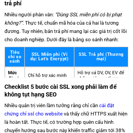
trả phí
Nhiều người phân vân:
“Dùng SSL miễn phí có bị phạt
không?”
. Thực tế, chuẩn mã hóa của cả hai là tương
đương. Tuy nhiên, bản trả phí mang lại các giá trị cốt lõi
cho doanh nghiệp. Dưới đây là bảng so sánh nhanh:
Tiêu
SSL Miễn phí (Ví
SSL Trả phí (Thương
chí so
dụ: Let’s Encrypt)
mại)
sánh
Mức
Hỗ trợ cả DV, OV, EV để
Chỉ hỗ trợ xác minh
độ xác
chống giả mạo thương
tự động cấp DV.
minh
hiệu.
Checklist 5 bước cài SSL xong phải làm để
không tụt hạng SEO
Thời
Tối đa 90 ngày (Rủi
hạn
Tối đa 199 ngày/lần cấp
ro sập web do quên
Nhiều quản trị viên lầm tưởng rằng chỉ cần
cài đặt
chứng
theo quy định mới 2025.
gia hạn rất cao).
chỉ
chứng chỉ ssl cho website
và thấy chữ HTTPS xuất hiện
là hoàn tất. Thực tế, có trường hợp quên cấu hình
Chính
Cam kết đền bù tài
chuyển hướng sau bước này khiến traffic giảm tới 38%
sách