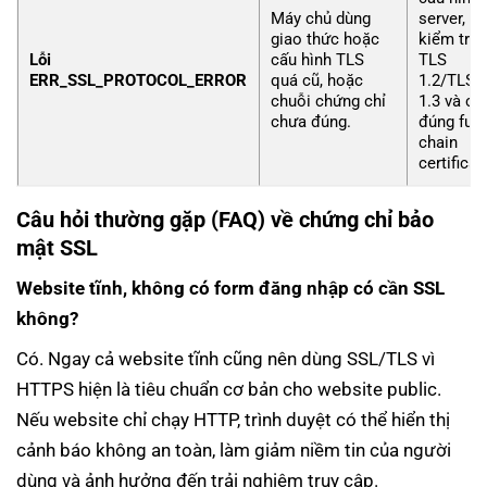
Máy chủ dùng
server,
giao thức hoặc
kiểm tra
Lỗi
cấu hình TLS
TLS
ERR_SSL_PROTOCOL_ERROR
quá cũ, hoặc
1.2/TLS
chuỗi chứng chỉ
1.3 và cài
chưa đúng.
đúng full
chain
certificat
Câu hỏi thường gặp (FAQ) về chứng chỉ bảo
mật SSL
Website tĩnh, không có form đăng nhập có cần SSL
không?
Có. Ngay cả website tĩnh cũng nên dùng SSL/TLS vì
HTTPS hiện là tiêu chuẩn cơ bản cho website public.
Nếu website chỉ chạy HTTP, trình duyệt có thể hiển thị
cảnh báo không an toàn, làm giảm niềm tin của người
dùng và ảnh hưởng đến trải nghiệm truy cập.