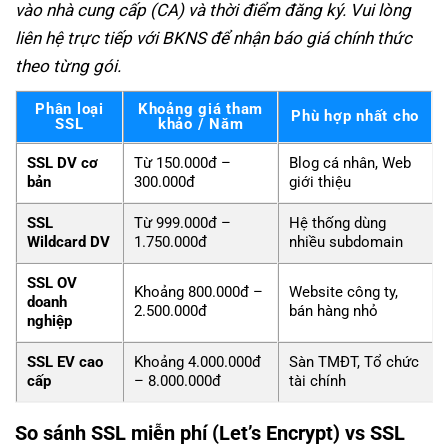
vào nhà cung cấp (CA) và thời điểm đăng ký. Vui lòng
liên hệ trực tiếp với BKNS để nhận báo giá chính thức
theo từng gói.
Phân loại
Khoảng giá tham
Phù hợp nhất cho
SSL
khảo / Năm
SSL DV cơ
Từ 150.000đ –
Blog cá nhân, Web
bản
300.000đ
giới thiệu
SSL
Từ 999.000đ –
Hệ thống dùng
Wildcard DV
1.750.000đ
nhiều subdomain
SSL OV
Khoảng 800.000đ –
Website công ty,
doanh
2.500.000đ
bán hàng nhỏ
nghiệp
SSL EV cao
Khoảng 4.000.000đ
Sàn TMĐT, Tổ chức
cấp
– 8.000.000đ
tài chính
So sánh SSL miễn phí (Let’s Encrypt) vs SSL