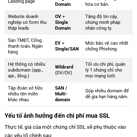
Landing page
Domain
hóa cơ bản.
Website doanh
OV
+
Tăng độ tin cậy,
nghiệp có form thu
Single
chứng minh pháp
thập leads
Domain
nhân công ty.
Sàn TMĐT, Cổng
EV
+
Mức bảo vệ cao nhất
thanh toán, Ngân
Single/SAN
chống Phishing.
hàng
Hệ thống có nhiều
Tối ưu chi phí, quản
Wildcard
subdomain (app.,
lý 1 chứng chỉ cho
(DV/OV)
api., blog.)
mọi mạng lưới.
Tập đoàn sở hữu
SAN /
Gộp nhiều domain để
nhiều tên miền
Multi-
dễ gia hạn hàng năm.
khác nhau
domain
Yếu tố ảnh hưởng đến chi phí mua SSL
Thực tế, giá của một chứng chỉ SSL sẽ phụ thuộc vào
các yếu tố chính sau: