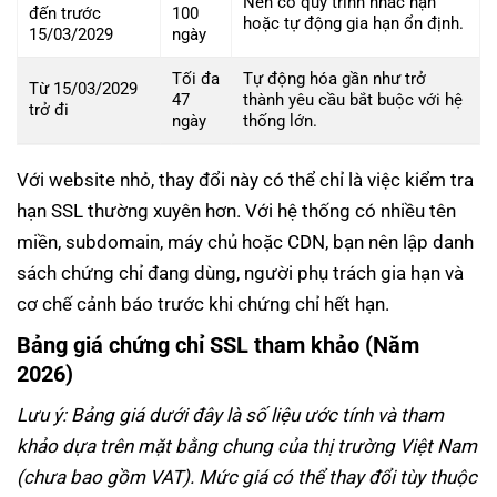
Nên có quy trình nhắc hạn
đến trước
100
hoặc tự động gia hạn ổn định.
15/03/2029
ngày
Tối đa
Tự động hóa gần như trở
Từ 15/03/2029
47
thành yêu cầu bắt buộc với hệ
trở đi
ngày
thống lớn.
Với website nhỏ, thay đổi này có thể chỉ là việc kiểm tra
hạn SSL thường xuyên hơn. Với hệ thống có nhiều tên
miền, subdomain, máy chủ hoặc CDN, bạn nên lập danh
sách chứng chỉ đang dùng, người phụ trách gia hạn và
cơ chế cảnh báo trước khi chứng chỉ hết hạn.
Bảng giá chứng chỉ SSL tham khảo (Năm
2026)
Lưu ý: Bảng giá dưới đây là số liệu ước tính và tham
khảo dựa trên mặt bằng chung của thị trường Việt Nam
(chưa bao gồm VAT). Mức giá có thể thay đổi tùy thuộc