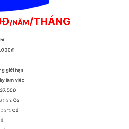
0Đ
/THÁNG
/NĂM
hí
0.000đ
g giới hạn
ày làm việc
37.500
ation:
Có
pport:
Có
Có