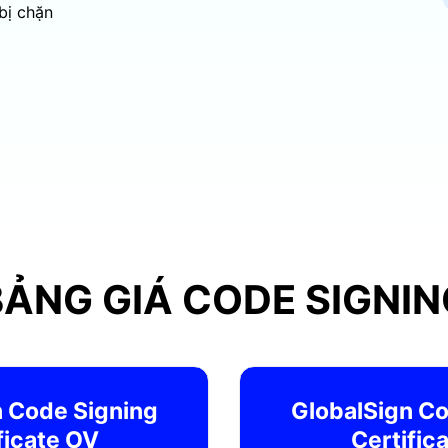
bị chặn
BẢNG GIÁ CODE SIGNIN
n Code Signing
GlobalSign Co
ficate OV
Certific