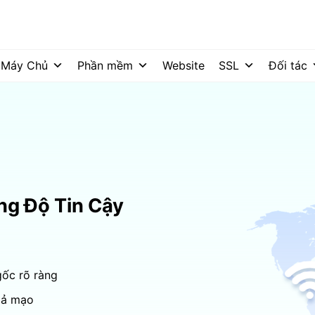
Máy Chủ
Phần mềm
Website
SSL
Đối tác
g Độ Tin Cậy
ốc rõ ràng
iả mạo