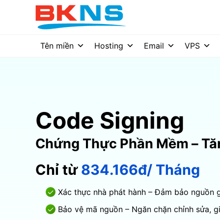
Chuyển
đến
nội
dung
Tên miền
Hosting
Email
VPS
Code Signing
Chứng Thực Phần Mềm – Tăn
Chỉ từ
834.166đ/ Tháng
Xác thực nhà phát hành – Đảm bảo nguồn g
Bảo vệ mã nguồn – Ngăn chặn chỉnh sửa, g