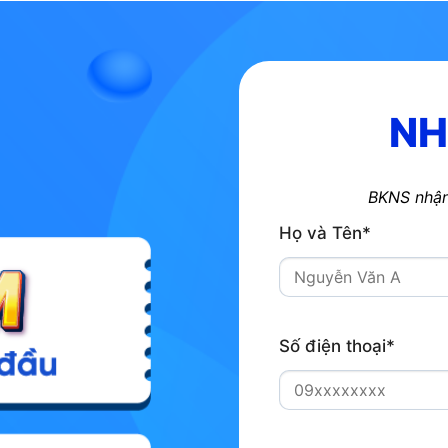
NH
BKNS nhận 
Họ và Tên*
Số điện thoại*