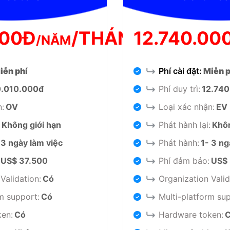
000Đ
/THÁNG
12.740.00
/NĂM
iễn phí
Phí cài đặt:
Miễn p
0.010.000đ
Phí duy trì:
12.74
n:
OV
Loại xác nhận:
EV
Không giới hạn
Phát hành lại:
Khôn
 3 ngày làm việc
Phát hành:
1- 3 ng
US$ 37.500
Phí đảm bảo:
US$ 
Validation:
Có
Organization Valid
m support:
Có
Multi-platform su
en:
Có
Hardware token: