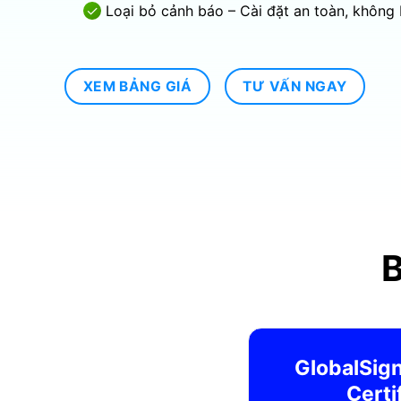
Loại bỏ cảnh báo – Cài đặt an toàn, không 
XEM BẢNG GIÁ
TƯ VẤN NGAY
GlobalSig
Certi