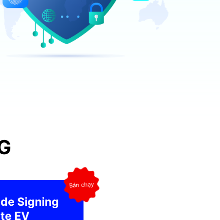
G
de Signing
ate EV