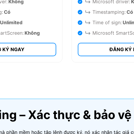
ver:
Không
Microsoft driver:
g:
Có
Timestamping:
Có
Unlimited
Time of sign:
Unli
artScreen:
Không
Microsoft SmartS
 KÝ NGAY
ĐĂNG KÝ
ing – Xác thực & bảo v
mà phần mềm hoặc tập lệnh được ký, nó xác nhận tác giả 