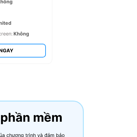
Không
mited
creen:
Không
 NGAY
ệ phần mềm
của chương trình và đảm bảo