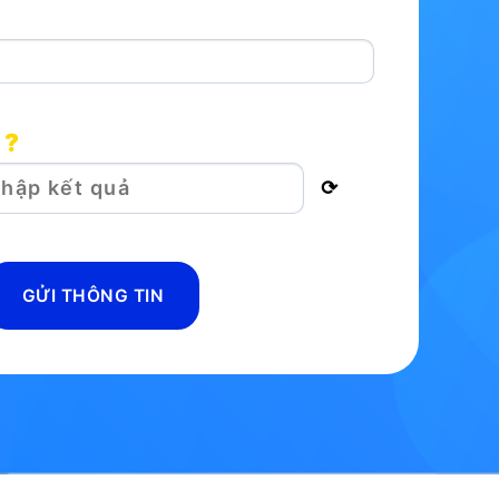
 ?
⟳
GỬI THÔNG TIN