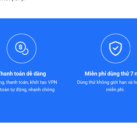
hanh toán dễ dàng
Miễn phí dùng thử 7 
ng, thanh toán, khởi tạo VPN
Dùng thử không giới hạn và h
toàn tự động, nhanh chóng
miễn phí.