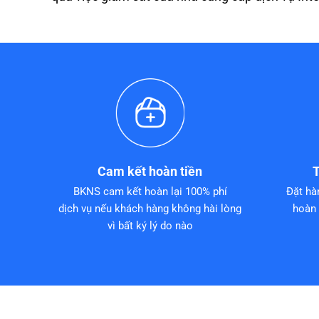
Cam kết hoàn tiền
T
BKNS cam kết hoàn lại 100% phí
Đặt hà
dịch vụ nếu khách hàng không hài lòng
hoàn 
vì bất ký lý do nào