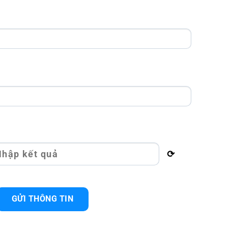
⟳
GỬI THÔNG TIN