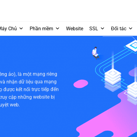
Máy Chủ
Phần mềm
Website
SSL
Đối tác
iêng ảo), là một mạng riêng
 và nhận dữ liệu qua mạng
ọ được kết nối trực tiếp đến
ruy cập những website bị
duyệt web.