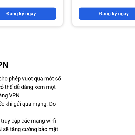
Đăng ký ngay
Đăng ký ngay
PN
ho phép vượt qua một số
 có thể dễ dàng xem một
bằng VPN.
ớc khi gửi qua mạng. Do
truy cập các mạng wi-fi
N sẽ tăng cường bảo mật