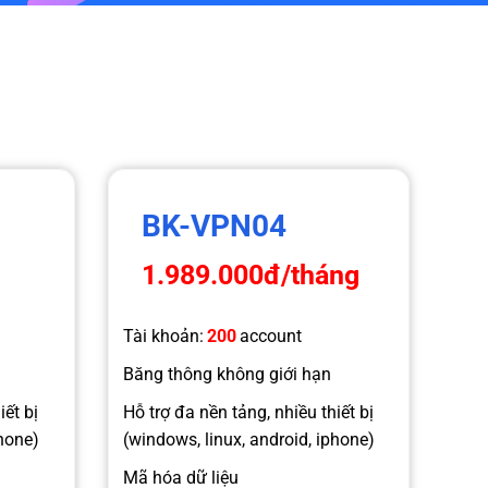
BK-VPN04
g
1.989.000đ
/tháng
Tài khoản:
200
account
Băng thông không giới hạn
iết bị
Hỗ trợ đa nền tảng, nhiều thiết bị
phone)
(windows, linux, android, iphone)
Mã hóa dữ liệu