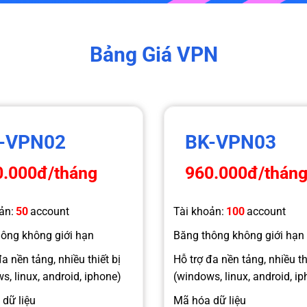
Bảng Giá VPN
-VPN02
BK-VPN03
0.000đ
/tháng
960.000đ
/thán
ản:
50
account
Tài khoản:
100
account
ông không giới hạn
Băng thông không giới hạn
a nền tảng, nhiều thiết bị
Hỗ trợ đa nền tảng, nhiều th
s, linux, android, iphone)
(windows, linux, android, i
dữ liệu
Mã hóa dữ liệu