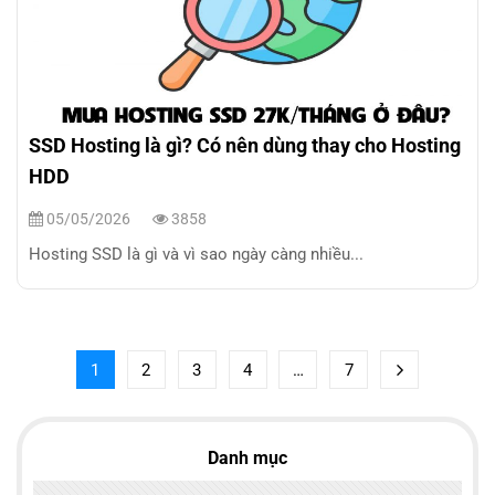
SSD Hosting là gì? Có nên dùng thay cho Hosting
HDD
05/05/2026
3858
Hosting SSD là gì và vì sao ngày càng nhiều...
1
2
3
4
…
7
Danh mục