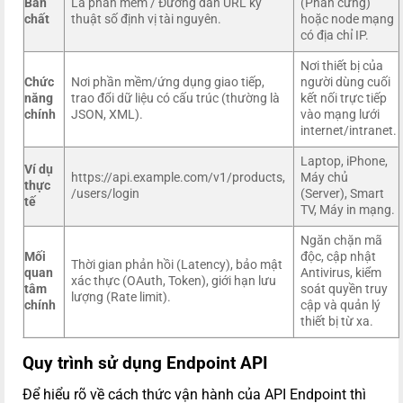
Bản
Là phần mềm / Đường dẫn URL kỹ
(Phần cứng)
chất
thuật số định vị tài nguyên.
hoặc node mạng
có địa chỉ IP.
Nơi thiết bị của
Chức
Nơi phần mềm/ứng dụng giao tiếp,
người dùng cuối
năng
trao đổi dữ liệu có cấu trúc (thường là
kết nối trực tiếp
chính
JSON, XML).
vào mạng lưới
internet/intranet.
Laptop, iPhone,
Ví dụ
https://api.example.com/v1/products,
Máy chủ
thực
/users/login
(Server), Smart
tế
TV, Máy in mạng.
Ngăn chặn mã
Mối
độc, cập nhật
Thời gian phản hồi (Latency), bảo mật
quan
Antivirus, kiểm
xác thực (OAuth, Token), giới hạn lưu
tâm
soát quyền truy
lượng (Rate limit).
chính
cập và quản lý
thiết bị từ xa.
Quy trình sử dụng Endpoint API
Để hiểu rõ về cách thức vận hành của API Endpoint thì