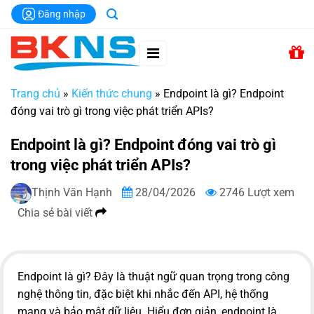
Chuyển
Đăng nhập
đến
nội
dung
Trang chủ
»
Kiến thức chung
»
Endpoint là gì? Endpoint
đóng vai trò gì trong việc phát triển APIs?
Endpoint là gì? Endpoint đóng vai trò gì
trong việc phát triển APIs?
Thịnh Văn Hạnh
28/04/2026
2746 Lượt xem
Chia sẻ bài viết
Endpoint là gì? Đây là thuật ngữ quan trọng trong công
nghệ thông tin, đặc biệt khi nhắc đến API, hệ thống
mạng và bảo mật dữ liệu. Hiểu đơn giản, endpoint là