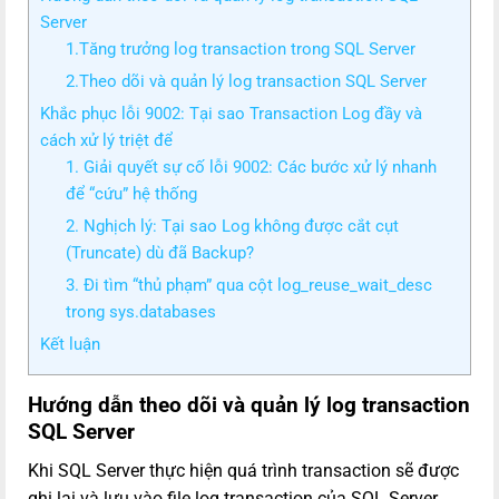
Server
1.Tăng trưởng log transaction trong SQL Server
2.Theo dõi và quản lý log transaction SQL Server
Khắc phục lỗi 9002: Tại sao Transaction Log đầy và
cách xử lý triệt để
1. Giải quyết sự cố lỗi 9002: Các bước xử lý nhanh
để “cứu” hệ thống
2. Nghịch lý: Tại sao Log không được cắt cụt
(Truncate) dù đã Backup?
3. Đi tìm “thủ phạm” qua cột log_reuse_wait_desc
trong sys.databases
Kết luận
Hướng dẫn theo dõi và quản lý log transaction
SQL Server
Khi SQL Server thực hiện quá trình transaction sẽ được
ghi lại và lưu vào file log transaction của SQL Server.