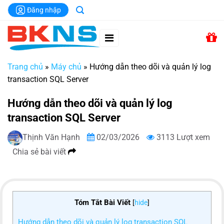
Chuyển
Đăng nhập
đến
nội
dung
Trang chủ
»
Máy chủ
»
Hướng dẫn theo dõi và quản lý log
transaction SQL Server
Hướng dẫn theo dõi và quản lý log
transaction SQL Server
Thịnh Văn Hạnh
02/03/2026
3113 Lượt xem
Chia sẻ bài viết
Tóm Tắt Bài Viết
[
hide
]
Hướng dẫn theo dõi và quản lý log transaction SQL