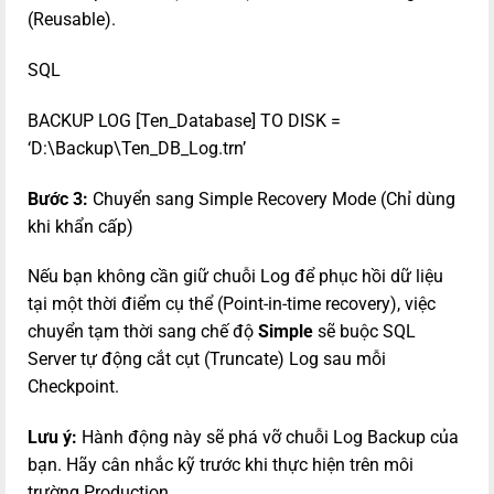
(Reusable).
SQL
BACKUP LOG [Ten_Database] TO DISK =
‘D:\Backup\Ten_DB_Log.trn’
Bước 3:
Chuyển sang Simple Recovery Mode (Chỉ dùng
khi khẩn cấp)
Nếu bạn không cần giữ chuỗi Log để phục hồi dữ liệu
tại một thời điểm cụ thể (Point-in-time recovery), việc
chuyển tạm thời sang chế độ
Simple
sẽ buộc SQL
Server tự động cắt cụt (Truncate) Log sau mỗi
Checkpoint.
Lưu ý:
Hành động này sẽ phá vỡ chuỗi Log Backup của
bạn. Hãy cân nhắc kỹ trước khi thực hiện trên môi
trường Production.