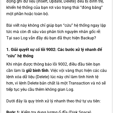
động ghi dữ liệu (Insert, Update, Delete) đều bị đình trệ,
khiến hệ thống của bạn rơi vào trạng thái “đóng băng”
một phần hoặc toàn bộ.
Bài viết này không chỉ giúp bạn “cứu” hệ thống ngay lập
tức mà còn đi sâu vào phân tích nguyên nhân gốc rễ:
Tại sao Log vẫn đầy dù bạn đã thực hiện Backup?
1. Giải quyết sự cố lỗi 9002: Các bước xử lý nhanh để
“cứu” hệ thống
Khi nhận được thông báo lỗi 9002, điều đầu tiên bạn
cần làm là
giữ bình tĩnh
. Việc vội vàng thực hiện các câu
lệnh xóa dữ liệu (Delete) lúc này chỉ làm tình hình tệ
hơn, vì lệnh Delete bản chất là một Transaction và nó sẽ
tiếp tục yêu cầu thêm không gian Log.
Dưới đây là quy trình xử lý nhanh theo thứ tự ưu tiên:
Bước 1:
Kiểm tra dung lượng ổ đĩa (Disk Space)