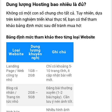
Dung lượng Hosting bao nhiêu là đủ?
Không có một con số chung cho tất cả. Tuy nhiên, dựa
trên kinh nghiệm triển khai thực tế, bạn có thể tham
khảo bảng định mức sau để tránh mua hớ:
Bảng định mức tham khảo theo từng loại Website
Dung
Loại
lượng
Ghi chú
Website
khuyến
nghị
Landing
Chỉ có khoảng 5-
Page / Web
1GB –
10 trang tĩnh, ít
công ty
2GB
cập nhật bài viết
nhỏ
mới.
Blog cá
Đăng bài thường
nhân /
2GB –
xuyên (1-2
Trang tin
5GB
bài/ngày). Cần
tức nhỏ
lưu ý nén ảnh tốt.
Nhiều hình ảnh