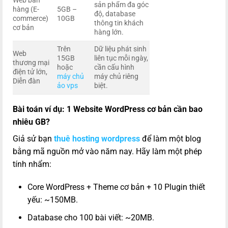
Web bán
sản phẩm đa góc
hàng (E-
5GB –
độ, database
commerce)
10GB
thông tin khách
cơ bản
hàng lớn.
Trên
Dữ liệu phát sinh
Web
15GB
liên tục mỗi ngày,
thương mại
hoặc
cần cấu hình
điện tử lớn,
máy chủ
máy chủ riêng
Diễn đàn
ảo vps
biệt.
Bài toán ví dụ: 1 Website WordPress cơ bản cần bao
nhiêu GB?
Giả sử bạn
thuê hosting wordpress
để làm một blog
bằng mã nguồn mở vào năm nay. Hãy làm một phép
tính nhẩm:
Core WordPress + Theme cơ bản + 10 Plugin thiết
yếu: ~150MB.
Database cho 100 bài viết: ~20MB.