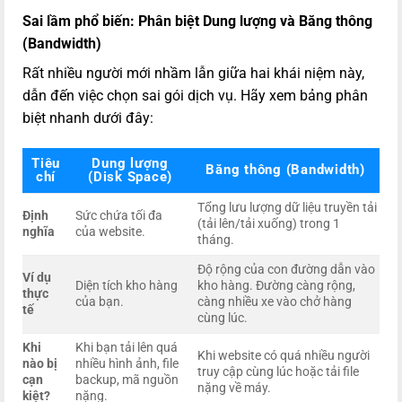
Sai lầm phổ biến: Phân biệt Dung lượng và Băng thông
(Bandwidth)
Rất nhiều người mới nhầm lẫn giữa hai khái niệm này,
dẫn đến việc chọn sai gói dịch vụ. Hãy xem bảng phân
biệt nhanh dưới đây:
Tiêu
Dung lượng
Băng thông (Bandwidth)
chí
(Disk Space)
Tổng lưu lượng dữ liệu truyền tải
Định
Sức chứa tối đa
(tải lên/tải xuống) trong 1
nghĩa
của website.
tháng.
Độ rộng của con đường dẫn vào
Ví dụ
Diện tích kho hàng
kho hàng. Đường càng rộng,
thực
của bạn.
càng nhiều xe vào chở hàng
tế
cùng lúc.
Khi
Khi bạn tải lên quá
Khi website có quá nhiều người
nào bị
nhiều hình ảnh, file
truy cập cùng lúc hoặc tải file
cạn
backup, mã nguồn
nặng về máy.
kiệt?
nặng.