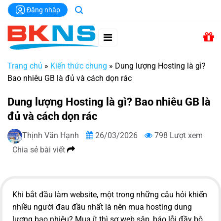
Chuyển
Đăng nhập
đến
nội
dung
Trang chủ
»
Kiến thức chung
»
Dung lượng Hosting là gì?
Bao nhiêu GB là đủ và cách dọn rác
Dung lượng Hosting là gì? Bao nhiêu GB là
đủ và cách dọn rác
Thịnh Văn Hạnh
26/03/2026
798 Lượt xem
Chia sẻ bài viết
Khi bắt đầu làm website, một trong những câu hỏi khiến
nhiều người đau đầu nhất là nên mua hosting dung
lượng bao nhiêu? Mua ít thì sợ web sập, báo lỗi đầy bộ