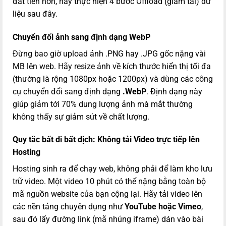
đắt tiền hơn, hãy thực hiện 4 bước Offload (giảm tải) dữ
liệu sau đây.
Chuyển đổi ảnh sang định dạng WebP
Đừng bao giờ upload ảnh .PNG hay .JPG gốc nặng vài
MB lên web. Hãy resize ảnh về kích thước hiển thị tối đa
(thường là rộng 1080px hoặc 1200px) và dùng các công
cụ chuyển đổi sang định dạng
.WebP
. Định dạng này
giúp giảm tới 70% dung lượng ảnh mà mắt thường
không thấy sự giảm sút về chất lượng.
Quy tắc bất di bất dịch: Không tải Video trực tiếp lên
Hosting
Hosting sinh ra để chạy web, không phải để làm kho lưu
trữ video. Một video 10 phút có thể nặng bằng toàn bộ
mã nguồn website của bạn cộng lại. Hãy tải video lên
các nền tảng chuyên dụng như
YouTube hoặc Vimeo
,
sau đó lấy đường link (mã nhúng iframe) dán vào bài