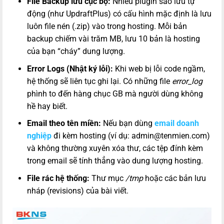
File Backup lưu cục bộ:
Nhiều plugin sao lưu tự
động (như UpdraftPlus) có cấu hình mặc định là lưu
luôn file nén (.zip) vào trong hosting. Mỗi bản
backup chiếm vài trăm MB, lưu 10 bản là hosting
của bạn “cháy” dung lượng.
Error Logs (Nhật ký lỗi):
Khi web bị lỗi code ngầm,
hệ thống sẽ liên tục ghi lại. Có những file
error_log
phình to đến hàng chục GB mà người dùng không
hề hay biết.
Email theo tên miền:
Nếu bạn dùng
email doanh
nghiệp
đi kèm hosting (ví dụ: admin@tenmien.com)
và không thường xuyên xóa thư, các tệp đính kèm
trong email sẽ tính thẳng vào dung lượng hosting.
File rác hệ thống:
Thư mục
/tmp
hoặc các bản lưu
nháp (revisions) của bài viết.