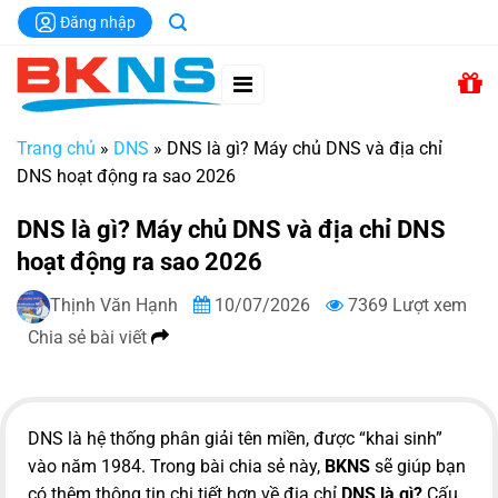
Chuyển
Đăng nhập
đến
nội
dung
Trang chủ
»
DNS
»
DNS là gì? Máy chủ DNS và địa chỉ
DNS hoạt động ra sao 2026
DNS là gì? Máy chủ DNS và địa chỉ DNS
hoạt động ra sao 2026
Thịnh Văn Hạnh
10/07/2026
7369 Lượt xem
Chia sẻ bài viết
DNS là hệ thống phân giải tên miền, được “khai sinh”
vào năm 1984. Trong bài chia sẻ này,
BKNS
sẽ giúp bạn
có thêm thông tin chi tiết hơn về địa chỉ
DNS là gì?
Cấu