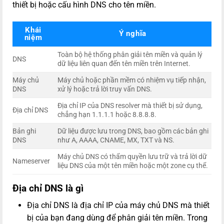
thiết bị hoặc cấu hình DNS cho tên miền.
Khái
Ý nghĩa
niệm
Toàn bộ hệ thống phân giải tên miền và quản lý
DNS
dữ liệu liên quan đến tên miền trên Internet.
Máy chủ
Máy chủ hoặc phần mềm có nhiệm vụ tiếp nhận,
DNS
xử lý hoặc trả lời truy vấn DNS.
Địa chỉ IP của DNS resolver mà thiết bị sử dụng,
Địa chỉ DNS
chẳng hạn 1.1.1.1 hoặc 8.8.8.8.
Bản ghi
Dữ liệu được lưu trong DNS, bao gồm các bản ghi
DNS
như A, AAAA, CNAME, MX, TXT và NS.
Máy chủ DNS có thẩm quyền lưu trữ và trả lời dữ
Nameserver
liệu DNS của một tên miền hoặc một zone cụ thể.
Địa chỉ DNS là gì
Địa chỉ DNS là địa chỉ IP của máy chủ DNS mà thiết
bị của bạn đang dùng để phân giải tên miền. Trong