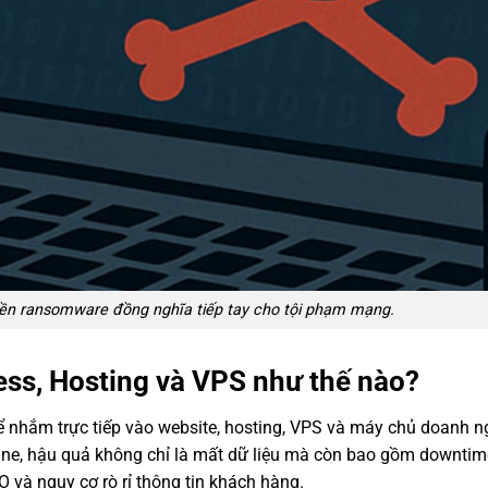
iền ransomware đồng nghĩa tiếp tay cho tội phạm mạng.
s, Hosting và VPS như thế nào?
 nhắm trực tiếp vào website, hosting, VPS và máy chủ doanh n
ine, hậu quả không chỉ là mất dữ liệu mà còn bao gồm downtim
O và nguy cơ rò rỉ thông tin khách hàng.