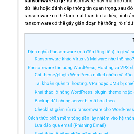
Ransomware là gì?
Ransomware, hay mã độc tống ti
dữ liệu hoặc đánh cắp thông tin quan trọng, sau đó 
ransomware có thể làm mất toàn bộ tài liệu, hình ản
ransomware có thể gây gián đoạn hệ thống, rò rỉ dữ 
Định nghĩa Ransomware (mã độc tống tiền) là gì và s
Ransomware khác Virus và Malware như thế nào?
Ransomware tấn công WordPress, Hosting và VPS nh
Cài theme/plugin WordPress nulled chứa mã độc
Tài khoản quản trị hosting, VPS hoặc CMS bị chi
Khai thác lỗ hổng WordPress, plugin, theme hoặc 
Backup đặt chung server bị mã hóa theo
Checklist giảm rủi ro ransomware cho WordPress
Cách thức phần mềm tống tiền lây nhiễm vào hệ thốn
Lừa đảo qua email (Phishing Email)
Khai thác lỗ hổng phần mềm chưa vá