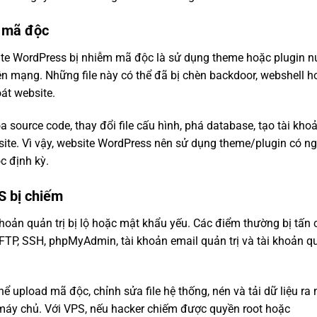
a mã độc
te WordPress bị nhiễm mã độc là sử dụng theme hoặc plugin nu
ên mạng. Những file này có thể đã bị chèn backdoor, webshell 
át website.
a source code, thay đổi file cấu hình, phá database, tạo tài kho
ite. Vì vậy, website WordPress nên sử dụng theme/plugin có n
c định kỳ.
S bị chiếm
ản quản trị bị lộ hoặc mật khẩu yếu. Các điểm thường bị tấn
P, SSH, phpMyAdmin, tài khoản email quản trị và tài khoản qu
ể upload mã độc, chỉnh sửa file hệ thống, nén và tải dữ liệu ra 
máy chủ. Với VPS, nếu hacker chiếm được quyền root hoặc