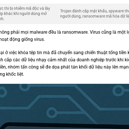
ực thi bị nhiễm mã độc và lây
Trojan đánh cắp mật khẩu, spyware th
ệp khác khi người dùng mở
người dùng, ransomware mã hóa dữ li
nh.
hông phải mọi malware đều là ransomware. Virus cũng là một l
oạt động giống virus.
ại ở việc khóa tệp tin mà đã chuyển sang chiến thuật tống tiền 
h cắp các dữ liệu nhạy cảm nhất của doanh nghiệp trước khi kí
tiền, nhóm tấn công sẽ đe dọa phát tán khối dữ liệu này lên mạng
g khốc liệt.