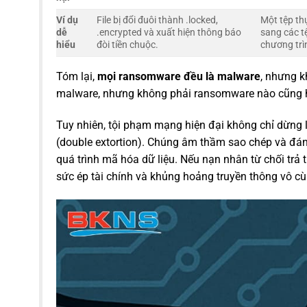
Ví dụ
File bị đổi đuôi thành .locked,
Một tệp th
dễ
.encrypted và xuất hiện thông báo
sang các t
hiểu
đòi tiền chuộc.
chương trì
Tóm lại,
mọi ransomware đều là malware
, nhưng k
malware, nhưng không phải ransomware nào cũng h
Tuy nhiên, tội phạm mạng hiện đại không chỉ dừng l
(double extortion). Chúng âm thầm sao chép và đán
quá trình mã hóa dữ liệu. Nếu nạn nhân từ chối trả 
sức ép tài chính và khủng hoảng truyền thông vô cùn