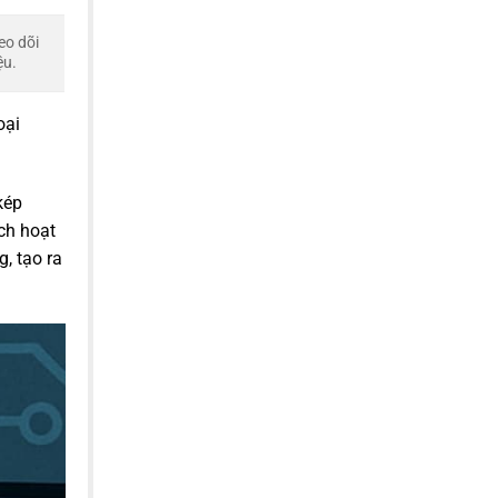
eo dõi
ệu.
oại
kép
ch hoạt
, tạo ra