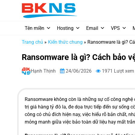
Chuyển
đến
nội
dung
Tên miền
Hosting
Email
VPS
Trang chủ
»
Kiến thức chung
»
Ransomware là gì? Cá
Ransomware là gì? Cách bảo v
Hạnh Thịnh
24/06/2026
1971 Lượt xem
Ransomware không còn là những sự cố công nghệ đ
trị giá hàng tỷ đô la, đe dọa trực tiếp đến sự sống 
công có chủ đích hiện nay, việc hiểu rõ bản chất, nh
mỏng manh giữa việc bảo toàn dữ liệu hay mất trắng