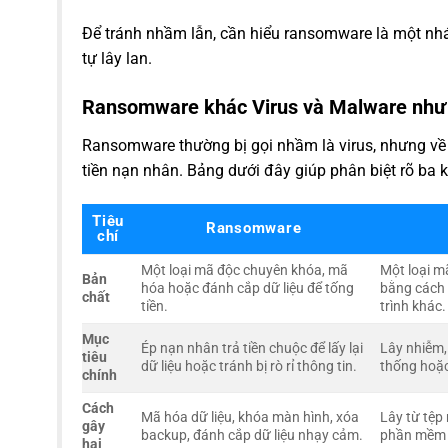
Để tránh nhầm lẫn, cần hiểu ransomware là một nhá
tự lây lan.
Ransomware khác Virus và Malware như
Ransomware thường bị gọi nhầm là virus, nhưng về
tiền nạn nhân. Bảng dưới đây giúp phân biệt rõ ba 
Tiêu
Ransomware
chí
Một loại mã độc chuyên khóa, mã
Một loại m
Bản
hóa hoặc đánh cắp dữ liệu để tống
bằng cách 
chất
tiền.
trình khác.
Mục
Ép nạn nhân trả tiền chuộc để lấy lại
Lây nhiễm,
tiêu
dữ liệu hoặc tránh bị rò rỉ thông tin.
thống hoặ
chính
Cách
Mã hóa dữ liệu, khóa màn hình, xóa
Lây từ tệp
gây
backup, đánh cắp dữ liệu nhạy cảm.
phần mềm 
hại