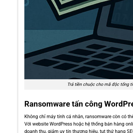
Trả tiền chuộc cho mã độc tống t
Ransomware tấn công WordPres
Không chỉ máy tính cá nhân, ransomware còn có thể
Với website WordPress hoặc hệ thống bán hàng onl
doanh thu, giảm uy tín thương hiệu, tụt thứ hạng SE