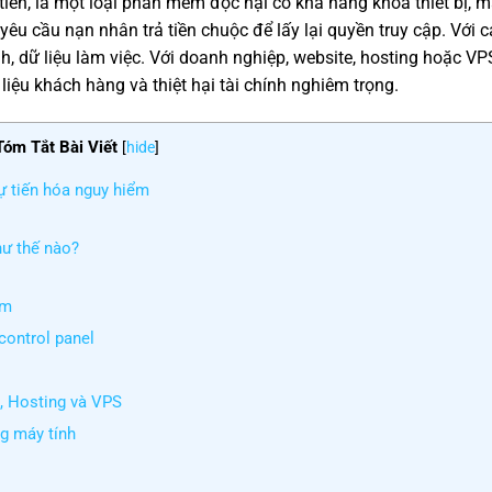
ền, là một loại phần mềm độc hại có khả năng khóa thiết bị, 
yêu cầu nạn nhân trả tiền chuộc để lấy lại quyền truy cập. Với c
h, dữ liệu làm việc. Với doanh nghiệp, website, hosting hoặc VP
liệu khách hàng và thiệt hại tài chính nghiêm trọng.
Tóm Tắt Bài Viết
[
hide
]
ự tiến hóa nguy hiểm
ư thế nào?
ếm
control panel
, Hosting và VPS
g máy tính