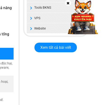
hả năng
Tools BKNS
VPS
Website
à tống
Xem tất cả bài viết
 độc hại,
pyware,
á hoại,
.
hể.