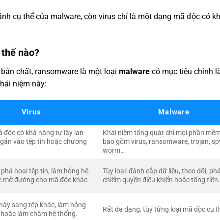
nh cụ thể của malware, còn virus chỉ là một dạng mã độc có k
 thế nào?
 bản chất, ransomware là một loại
malware
có mục tiêu chính l
khái niệm này:
Virus
Malware
ã độc có khả năng tự lây lan
Khái niệm tổng quát chỉ mọi phần mềm
gắn vào tệp tin hoặc chương
bao gồm virus, ransomware, trojan, s
worm…
 phá hoại tệp tin, làm hỏng hệ
Tùy loại: đánh cắp dữ liệu, theo dõi, ph
c mở đường cho mã độc khác.
chiếm quyền điều khiển hoặc tống tiền
 này sang tệp khác, làm hỏng
Rất đa dạng, tùy từng loại mã độc cụ t
hoặc làm chậm hệ thống.