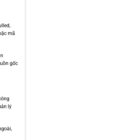
lled,
hoặc mã
ản
guồn gốc
 công
ản lý
ngoài,