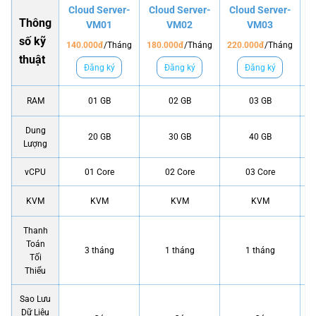
Cloud Server-
Cloud Server-
Cloud Server-
C
Thông
VM01
VM02
VM03
số kỹ
140.000đ
/Tháng
180.000đ
/Tháng
220.000đ
/Tháng
3
thuật
Đăng ký
Đăng ký
Đăng ký
RAM
01 GB
02 GB
03 GB
Dung
20 GB
30 GB
40 GB
Lượng
vCPU
01 Core
02 Core
03 Core
KVM
KVM
KVM
KVM
Thanh
Toán
3 tháng
1 tháng
1 tháng
Tối
Thiểu
Sao Lưu
Dữ Liệu