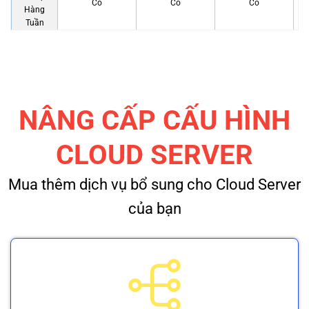
Có
Có
Có
Hàng
Tuần
Lưu
Lượng
Truyền
Unlimited
Unlimited
Unlimited
Tải Dữ
Liệu
NÂNG CẤP CẤU HÌNH
Hỗ trợ
Có
Có
Có
IPv6
CLOUD SERVER
SSL
Mua thêm dịch vụ bổ sung cho Cloud Server
Miễn
Không
Có
Có
Phí
của bạn
Kích
Hoạt Tự
Có
Có
Có
Động
Bảng
điều
Có
Có
Có
kiển