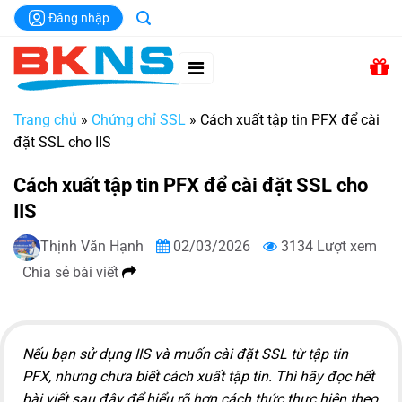
Chuyển
Đăng nhập
đến
nội
dung
Trang chủ
»
Chứng chỉ SSL
»
Cách xuất tập tin PFX để cài
đặt SSL cho IIS
Cách xuất tập tin PFX để cài đặt SSL cho
IIS
Thịnh Văn Hạnh
02/03/2026
3134 Lượt xem
Chia sẻ bài viết
Nếu bạn sử dụng IIS và muốn cài đặt SSL từ tập tin
PFX, nhưng chưa biết cách xuất tập tin. Thì hãy đọc hết
bài viết sau đây để hiểu rõ hơn cách thức thực hiện theo