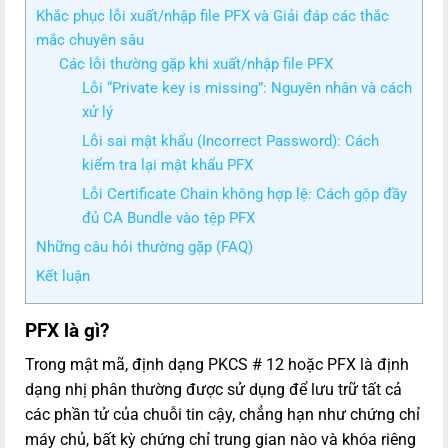
Khắc phục lỗi xuất/nhập file PFX và Giải đáp các thắc
mắc chuyên sâu
Các lỗi thường gặp khi xuất/nhập file PFX
Lỗi “Private key is missing”: Nguyên nhân và cách
xử lý
Lỗi sai mật khẩu (Incorrect Password): Cách
kiểm tra lại mật khẩu PFX
Lỗi Certificate Chain không hợp lệ: Cách gộp đầy
đủ CA Bundle vào tệp PFX
Những câu hỏi thường gặp (FAQ)
Kết luận
PFX là gì?
Trong mật mã, định dạng PKCS # 12 hoặc PFX là định
dạng nhị phân thường được sử dụng để lưu trữ tất cả
các phần tử của chuỗi tin cậy, chẳng hạn như chứng chỉ
máy chủ, bất kỳ chứng chỉ trung gian nào và khóa riêng