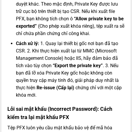
duyệt khác. Theo mặc định, Private Key được lưu
trữ cục bộ trên thiết bị tạo CSR. Nếu khi xuất file
PFX, bạn không tích chọn ô
“Allow private key to be
exported”
(Cho phép xuất khóa riêng), tệp xuất ra sẽ
chỉ chứa phần chứng chỉ công khai.
Cách xử lý:
1. Quay lại thiết bị gốc nơi bạn đã tạo
CSR. 2. Khi thực hiện xuất lại từ MMC (Microsoft
Management Console) hoặc IIS, hãy đảm bảo đã
tích vào tùy chọn
“Export the private key”
. 3. Nếu
bạn đã lỡ xóa Private Key gốc hoặc không còn
quyền truy cập máy tính đó, giải pháp duy nhất là
thực hiện
Re-issue (Cấp lại)
chứng chỉ với một cặp
khóa mới.
Lỗi sai mật khẩu (Incorrect Password): Cách
kiểm tra lại mật khẩu PFX
Tệp PFX luôn yêu cầu mật khẩu bảo vệ để mã hóa