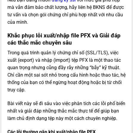
mà vẫn đảm bảo chất lượng, hãy liên hệ BKNS để được
tư vấn và chọn gói chứng chỉ phù hợp nhất với nhu cầu
của mình.
Khắc phục lỗi xuất/nhập file PFX và Giải đáp
các thắc mắc chuyên sâu
Trong quá trình quản lý chứng chỉ số (SSL/TLS), việc
xuất (export) và nhập (import) tệp PFX là một thao tác
quan trọng nhưng cũng đầy rẫy những “bẫy” kỹ thuật.
Chỉ cần một sai sót nhỏ trong cấu hình hoặc thao tác, hệ
thống của bạn có thể ngừng hoạt động hoặc bị từ chối
truy cập.
Bài viết này sẽ đi sâu vào việc phân tích các lỗi phổ biến
nhất và giải đáp những thắc mắc thực tế để giúp bạn
làm chủ định dạng tệp này một cách chuyên nghiệp.
Các lỗi thường gặp khi xuất/nhập file PFX