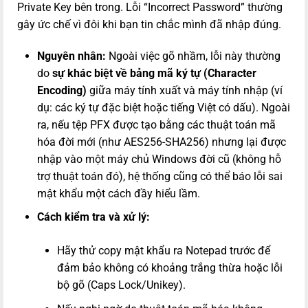
Private Key bên trong. Lỗi “Incorrect Password” thường
gây ức chế vì đôi khi bạn tin chắc mình đã nhập đúng.
Nguyên nhân:
Ngoài việc gõ nhầm, lỗi này thường
do
sự khác biệt về bảng mã ký tự (Character
Encoding)
giữa máy tính xuất và máy tính nhập (ví
dụ: các ký tự đặc biệt hoặc tiếng Việt có dấu). Ngoài
ra, nếu tệp PFX được tạo bằng các thuật toán mã
hóa đời mới (như AES256-SHA256) nhưng lại được
nhập vào một máy chủ Windows đời cũ (không hỗ
trợ thuật toán đó), hệ thống cũng có thể báo lỗi sai
mật khẩu một cách đầy hiểu lầm.
Cách kiểm tra và xử lý:
Hãy thử copy mật khẩu ra Notepad trước để
đảm bảo không có khoảng trắng thừa hoặc lỗi
bộ gõ (Caps Lock/Unikey).