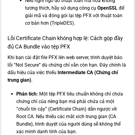
Nếu nghi ngờ do thuật toán mã hóa không
tương thích, hãy sử dụng công cụ
OpenSSL
để
giải mã và đóng gói lại tệp PFX với thuật toán
cơ bản hơn (TripleDES).
Lỗi Certificate Chain không hợp lệ: Cách gộp đầy
đủ CA Bundle vào tệp PFX
Khi bạn cài đặt file PFX lên web server, trình duyệt báo
lỗi “Not Secure” dù chứng chỉ vẫn còn hạn. Đây chính là
dấu hiệu của việc thiếu
Intermediate CA (Chứng chỉ
trung gian)
.
Phân tích:
Một tệp PFX tiêu chuẩn không chỉ chứa
chứng chỉ của riêng bạn mà phải chứa cả một
“chuỗi tin cậy” (Certificate Chain) dẫn ngược về
Root CA. Nếu thiếu các mắt xích trung gian (CA
Bundle), trình duyệt của người dùng sẽ không thể
xác minh danh tính của bạn.