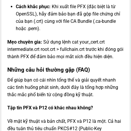
Cách khắc phục:
Khi xuất file PFX (đặc biệt là từ
OpenSSL), hãy đảm bảo bạn đã gộp file chứng chỉ
của bạn (.crt) cùng với file CA Bundle (.ca-bundle
hoặc .pem).
Mẹo chuyên gia:
Sử dụng lệnh
cat your_cert.crt
intermediate.crt root.crt > fullchain.crt
trước khi đóng gói
thành PFX để đảm bảo mọi mắt xích đều hiện diện.
Những câu hỏi thường gặp (FAQ)
Để giúp bạn có cái nhìn tổng thể và giải quyết nhanh
các tình huống phát sinh, dưới đây là tổng hợp những
thắc mắc phổ biến từ cộng đồng kỹ thuật.
Tập tin PFX và P12 có khác nhau không?
Về mặt kỹ thuật và bản chất, PFX và P12 là một. Cả hai
đều tuân thủ tiêu chuẩn PKCS#12 (Public-Key