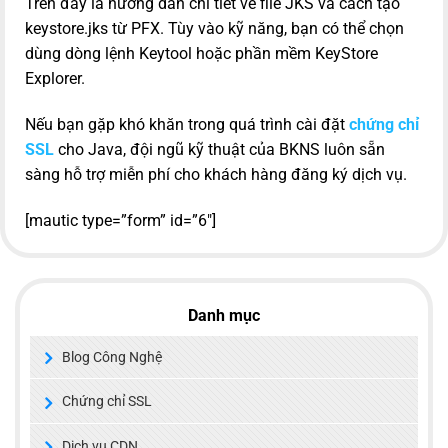
Trên đây là hướng dẫn chi tiết về file JKS và cách tạo
keystore.jks từ PFX. Tùy vào kỹ năng, bạn có thể chọn
dùng dòng lệnh Keytool hoặc phần mềm KeyStore
Explorer.
Nếu bạn gặp khó khăn trong quá trình cài đặt
chứng chỉ
SSL
cho Java, đội ngũ kỹ thuật của BKNS luôn sẵn
sàng hỗ trợ miễn phí cho khách hàng đăng ký dịch vụ.
[mautic type=”form” id=”6″]
Danh mục
Blog Công Nghệ
Chứng chỉ SSL
Dịch vụ CDN