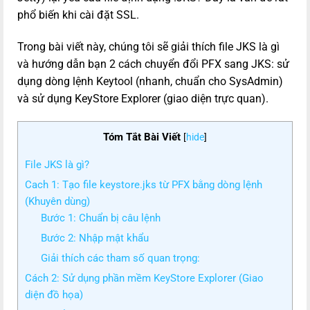
phổ biến khi cài đặt SSL.
Trong bài viết này, chúng tôi sẽ giải thích file JKS là gì
và hướng dẫn bạn 2 cách chuyển đổi PFX sang JKS: sử
dụng dòng lệnh Keytool (nhanh, chuẩn cho SysAdmin)
và sử dụng KeyStore Explorer (giao diện trực quan).
Tóm Tắt Bài Viết
[
hide
]
File JKS là gì?
Cach 1: Tạo file keystore.jks từ PFX bằng dòng lệnh
(Khuyên dùng)
Bước 1: Chuẩn bị câu lệnh
Bước 2: Nhập mật khẩu
Giải thích các tham số quan trọng:
Cách 2: Sử dụng phần mềm KeyStore Explorer (Giao
diện đồ họa)