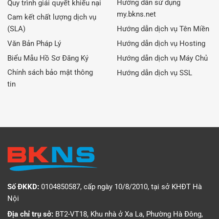
Hướng dẫn sử dụng
Quy trình giải quyết khiếu nại
my.bkns.net
Cam kết chất lượng dịch vụ
(SLA)
Hướng dẫn dịch vụ Tên Miền
Văn Bản Pháp Lý
Hướng dẫn dịch vụ Hosting
Biểu Mẫu Hồ Sơ Đăng Ký
Hướng dẫn dịch vụ Máy Chủ
Chính sách bảo mật thông
Hướng dẫn dịch vụ SSL
tin
Số ĐKKD:
0104850587, cấp ngày 10/8/2010, tại sở KHĐT Hà
Nội
Địa chỉ trụ sở:
BT2-VT18, Khu nhà ở Xa La, Phường Hà Đông,