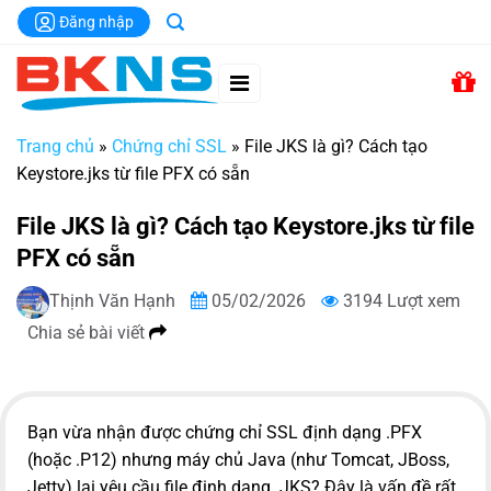
Chuyển
Đăng nhập
đến
nội
dung
Trang chủ
»
Chứng chỉ SSL
»
File JKS là gì? Cách tạo
Keystore.jks từ file PFX có sẵn
File JKS là gì? Cách tạo Keystore.jks từ file
PFX có sẵn
Thịnh Văn Hạnh
05/02/2026
3194 Lượt xem
Chia sẻ bài viết
Bạn vừa nhận được chứng chỉ SSL định dạng .PFX
(hoặc .P12) nhưng máy chủ Java (như Tomcat, JBoss,
Jetty) lại yêu cầu file định dạng .JKS? Đây là vấn đề rất