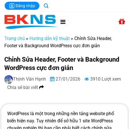
Chuyển
Đăng nhập
đến
nội
dung
Trang chủ
»
Hướng dẫn kỹ thuật
»
Chỉnh Sửa Header,
Footer và Background WordPress cực đơn giản
Chỉnh Sửa Header, Footer và Background
WordPress cực đơn giản
Thịnh Văn Hạnh
27/01/2026
3910 Lượt xem
Chia sẻ bài viết
WordPress là một trong những nền tảng website phổ
biến hiện nay. Tuy nhiên để sở hữu 1 site WordPress
chuyên nghiệp thì bạn cần phải biết cách chỉnh sửa