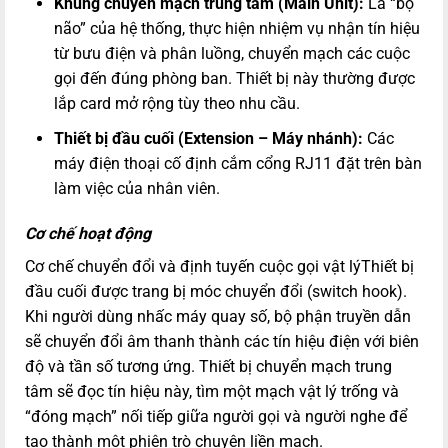
Khung chuyển mạch trung tâm (Main Unit):
Là “bộ
não” của hệ thống, thực hiện nhiệm vụ nhận tín hiệu
từ bưu điện và phân luồng, chuyển mạch các cuộc
gọi đến đúng phòng ban. Thiết bị này thường được
lắp card mở rộng tùy theo nhu cầu.
Thiết bị đầu cuối (Extension – Máy nhánh):
Các
máy điện thoại cố định cắm cổng RJ11 đặt trên bàn
làm việc của nhân viên.
Cơ chế hoạt động
Cơ chế chuyển đổi và định tuyến cuộc gọi vật lýThiết bị
đầu cuối được trang bị móc chuyển đổi (switch hook).
Khi người dùng nhấc máy quay số, bộ phận truyền dẫn
sẽ chuyển đổi âm thanh thành các tín hiệu điện với biên
độ và tần số tương ứng. Thiết bị chuyển mạch trung
tâm sẽ đọc tín hiệu này, tìm một mạch vật lý trống và
“đóng mạch” nối tiếp giữa người gọi và người nghe để
tạo thành một phiên trò chuyện liền mạch.