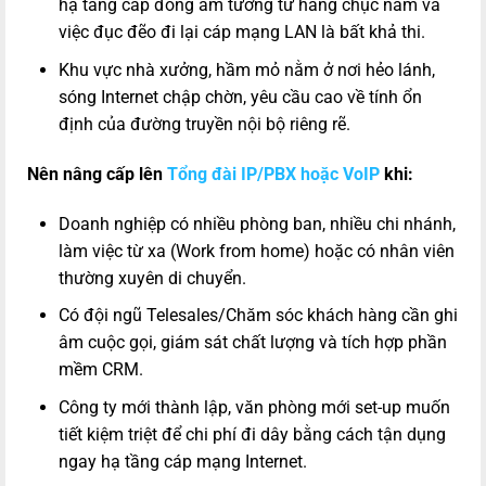
hạ tầng cáp đồng âm tường từ hàng chục năm và
việc đục đẽo đi lại cáp mạng LAN là bất khả thi.
Khu vực nhà xưởng, hầm mỏ nằm ở nơi hẻo lánh,
sóng Internet chập chờn, yêu cầu cao về tính ổn
định của đường truyền nội bộ riêng rẽ.
Nên nâng cấp lên
Tổng đài IP/PBX hoặc VoIP
khi:
Doanh nghiệp có nhiều phòng ban, nhiều chi nhánh,
làm việc từ xa (Work from home) hoặc có nhân viên
thường xuyên di chuyển.
Có đội ngũ Telesales/Chăm sóc khách hàng cần ghi
âm cuộc gọi, giám sát chất lượng và tích hợp phần
mềm CRM.
Công ty mới thành lập, văn phòng mới set-up muốn
tiết kiệm triệt để chi phí đi dây bằng cách tận dụng
ngay hạ tầng cáp mạng Internet.