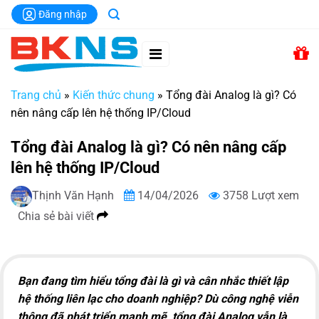
Chuyển
Đăng nhập
đến
nội
dung
Trang chủ
»
Kiến thức chung
»
Tổng đài Analog là gì? Có
nên nâng cấp lên hệ thống IP/Cloud
Tổng đài Analog là gì? Có nên nâng cấp
lên hệ thống IP/Cloud
Thịnh Văn Hạnh
14/04/2026
3758 Lượt xem
Chia sẻ bài viết
Bạn đang tìm hiểu tổng đài là gì và cân nhắc thiết lập
hệ thống liên lạc cho doanh nghiệp? Dù công nghệ viễn
thông đã phát triển mạnh mẽ, tổng đài Analog vẫn là