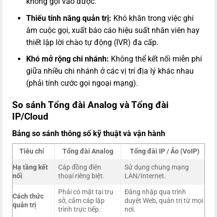
không gọi vào được.
Thiếu tính năng quản trị:
Khó khăn trong việc ghi
âm cuộc gọi, xuất báo cáo hiệu suất nhân viên hay
thiết lập lời chào tự động (IVR) đa cấp.
Khó mở rộng chi nhánh:
Không thể kết nối miễn phí
giữa nhiều chi nhánh ở các vị trí địa lý khác nhau
(phải tính cước gọi ngoại mạng).
So sánh Tổng đài Analog và Tổng đài
IP/Cloud
Bảng so sánh thông số kỹ thuật và vận hành
Tiêu chí
Tổng đài Analog
Tổng đài IP / Ảo (VoIP)
Hạ tầng kết
Cáp đồng điện
Sử dụng chung mạng
nối
thoại riêng biệt.
LAN/Internet.
Phải có mặt tại trụ
Đăng nhập qua trình
Cách thức
sở, cắm cáp lập
duyệt Web, quản trị từ mọi
quản trị
trình trực tiếp.
nơi.