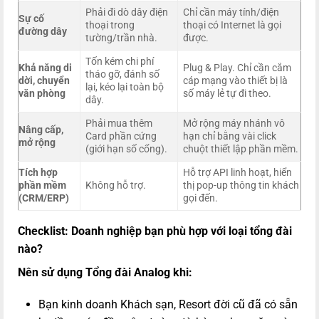
Phải đi dò dây điện
Chỉ cần máy tính/điện
Sự cố
thoại trong
thoại có Internet là gọi
đường dây
tường/trần nhà.
được.
Tốn kém chi phí
Khả năng di
Plug & Play. Chỉ cần cắm
tháo gỡ, đánh số
dời, chuyển
cáp mạng vào thiết bị là
lại, kéo lại toàn bộ
văn phòng
số máy lẻ tự đi theo.
dây.
Phải mua thêm
Mở rộng máy nhánh vô
Nâng cấp,
Card phần cứng
hạn chỉ bằng vài click
mở rộng
(giới hạn số cổng).
chuột thiết lập phần mềm.
Tích hợp
Hỗ trợ API linh hoạt, hiển
phần mềm
Không hỗ trợ.
thị pop-up thông tin khách
(CRM/ERP)
gọi đến.
Checklist: Doanh nghiệp bạn phù hợp với loại tổng đài
nào?
Nên sử dụng Tổng đài Analog khi:
Bạn kinh doanh Khách sạn, Resort đời cũ đã có sẵn