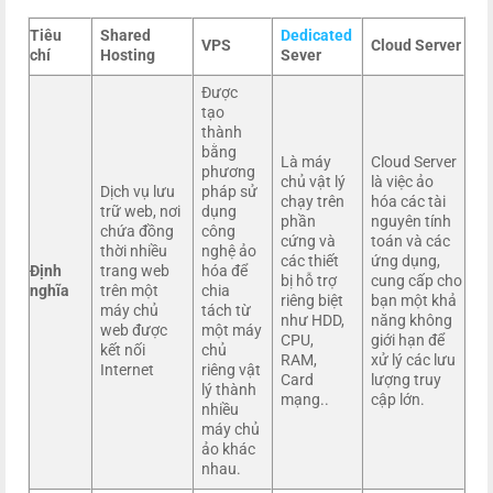
Tiêu
Shared
Dedicated
VPS
Cloud Server
chí
Hosting
Sever
Được
tạo
thành
bằng
Là máy
Cloud Server
phương
chủ vật lý
là việc ảo
Dịch vụ lưu
pháp sử
chạy trên
hóa các tài
trữ web, nơi
dụng
phần
nguyên tính
chứa đồng
công
cứng và
toán và các
thời nhiều
nghệ ảo
các thiết
ứng dụng,
Định
trang web
hóa để
bị hỗ trợ
cung cấp cho
nghĩa
trên một
chia
riêng biệt
bạn một khả
máy chủ
tách từ
như HDD,
năng không
web được
một máy
CPU,
giới hạn để
kết nối
chủ
RAM,
xử lý các lưu
Internet
riêng vật
Card
lượng truy
lý thành
mạng..
cập lớn.
nhiều
máy chủ
ảo khác
nhau.