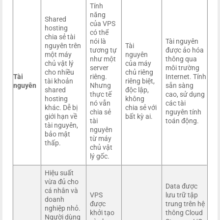
Tính
năng
Shared
của VPS
hosting
có thể
chia sẻ tài
nói là
Tài nguyên
nguyên trên
Tài
tương tự
được ảo hóa
một máy
nguyên
như một
thông qua
chủ vật lý
của máy
server
môi trường
cho nhiều
chủ riêng
Tài
riêng.
Internet. Tính
tài khoản
riêng biệt,
nguyên
Nhưng
sẵn sàng
shared
độc lập,
thực tế
cao, sử dụng
hosting
không
nó vẫn
các tài
khác. Dễ bị
chia sẻ với
chia sẻ
nguyên tính
giới hạn về
bất kỳ ai.
tài
toán động.
tài nguyên,
nguyên
bảo mật
từ máy
thấp.
chủ vật
lý gốc.
Hiệu suất
vừa đủ cho
Data được
cá nhân và
VPS
lưu trữ tập
doanh
được
trung trên hệ
nghiệp nhỏ.
khởi tạo
thông Cloud
Người dùng