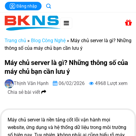
Chuyển
Đăng nhập
đến
nội
dung
Trang chủ
»
Blog Công Nghệ
»
Máy chủ server là gì? Những
thông số của máy chủ bạn cần lưu ý
Máy chủ server là gì? Những thông số của
máy chủ bạn cần lưu ý
Thịnh Văn Hạnh
06/02/2026
4968 Lượt xem
Chia sẻ bài viết
Máy chủ server là nền tảng cốt lõi vận hành mọi
website, ứng dụng và hệ thống dữ liệu trong môi trường
số hiện nay. Tuy nhiên, không phải ai cũng hiểu rõ máy