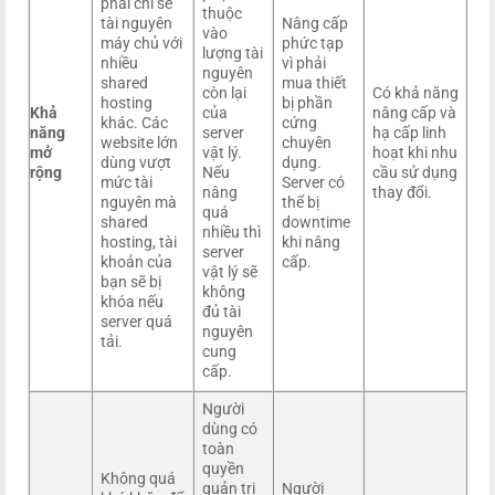
phải chi sẻ
thuộc
tài nguyên
Nâng cấp
vào
máy chủ với
phức tạp
lượng tài
nhiều
vì phải
nguyên
shared
mua thiết
còn lại
Có khả năng
hosting
bị phần
Khả
của
nâng cấp và
khác. Các
cứng
năng
server
hạ cấp linh
website lớn
chuyên
mở
vật lý.
hoạt khi nhu
dùng vượt
dụng.
rộng
Nếu
cầu sử dụng
mức tài
Server có
nâng
thay đổi.
nguyên mà
thể bị
quá
shared
downtime
nhiều thì
hosting, tài
khi nâng
server
khoản của
cấp.
vật lý sẽ
bạn sẽ bị
không
khóa nếu
đủ tài
server quá
nguyên
tải.
cung
cấp.
Người
dùng có
toàn
quyền
Không quá
quản trị
Người