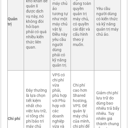
khó khăn để
máy chủ
dùng toàn
quản lí
ảo
quyền
Yêu cầu
được dịch
tương tự
quản trị
người dùng
vụ này, nó
Quản
như một
máy chủ,
có kiến thức
không đòi
trị
máy chủ
có quyền
và kỹ năng
hỏi bạn
vật lý.
cài đặt và
quản trị máy
phải có quá
Điều này
cấu hình
chủ ảo.
nhiều kiến
yêu cầu
theo ý
thức liên
người
muốn.
quan.
dùng
phải có
kỹ năng
quản trị.
VPS có
chi phí
vừa
Chi phí
Đây thường
phải,
cao hơn
Giảm chi phí
là lựa chọn
phù hợp
Shared
lưu trữ do
tiết kiệm
với Phù
hosting,
dùng bao
nhất cho
hợp với
VPS. Để
nhiêu trả bấy
việc lưu trữ,
các
quản lý
nhiêu. Tuy
vì tổng chi
doanh
máy chủ
Chi phí
nhiên giá
phí bảo trì
nghiệp
của mình,
thành chung
máy chủ
vừa và
chi phí để