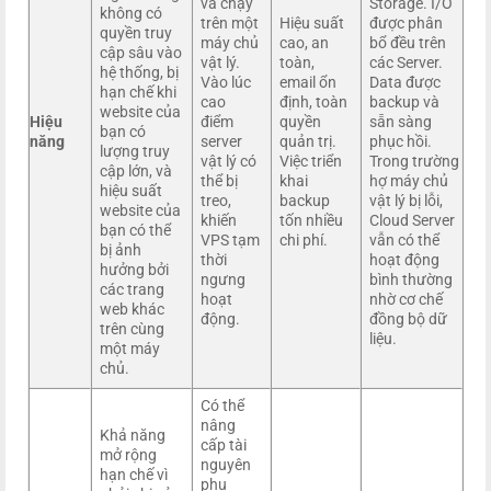
và chạy
Storage. I/O
không có
trên một
Hiệu suất
được phân
quyền truy
máy chủ
cao, an
bổ đều trên
cập sâu vào
vật lý.
toàn,
các Server.
hệ thống, bị
Vào lúc
email ổn
Data được
hạn chế khi
cao
định, toàn
backup và
website của
Hiệu
điểm
quyền
sẵn sàng
bạn có
năng
server
quản trị.
phục hồi.
lượng truy
vật lý có
Việc triển
Trong trường
cập lớn, và
thể bị
khai
hợ máy chủ
hiệu suất
treo,
backup
vật lý bị lỗi,
website của
khiến
tốn nhiều
Cloud Server
bạn có thể
VPS tạm
chi phí.
vẫn có thể
bị ảnh
thời
hoạt động
hưởng bởi
ngưng
bình thường
các trang
hoạt
nhờ cơ chế
web khác
động.
đồng bộ dữ
trên cùng
liệu.
một máy
chủ.
Có thể
nâng
Khả năng
cấp tài
mở rộng
nguyên
hạn chế vì
phụ