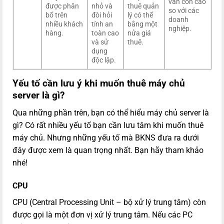
vẫn còn cao
được phân
nhỏ và
thuê quản
so với các
bổ trên
đòi hỏi
lý có thể
doanh
nhiều khách
tính an
bằng một
nghiệp.
hàng.
toàn cao
nửa giá
và sử
thuê.
dụng
độc lập.
Yếu tố cần lưu ý khi muốn thuê máy chủ
server
là gì?
Qua những phần trên, bạn có thể hiểu máy chủ server là
gì? Có rất nhiều yếu tố bạn cần lưu tâm khi muốn thuê
máy chủ. Nhưng những yếu tố mà BKNS đưa ra dưới
đây được xem là quan trọng nhất. Bạn hãy tham khảo
nhé!
CPU
CPU (Central Processing Unit – bộ xử lý trung tâm) còn
được gọi là một đơn vị xử lý trung tâm. Nếu các PC