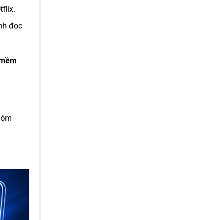
flix.
ình đọc
 mềm
nhóm