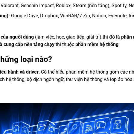
alorant, Genshin Impact, Roblox, Steam (nền tảng), Spotify, Net
ụng):
Google Drive, Dropbox, WinRAR/7-Zip, Notion, Evernote, tr
ụ của người dùng
(làm việc, học, giao tiếp, giải trí) thì đó là
phần
à cung cấp nền tảng chạy
thì thuộc
phần mềm hệ thống
.
hững loại nào?
ều hành và driver
. Có thể hiểu phần mềm hệ thống gồm các 
 ích hệ thống, bộ dịch ngôn ngữ, thư viện hệ thống và lớp ảo hóa.