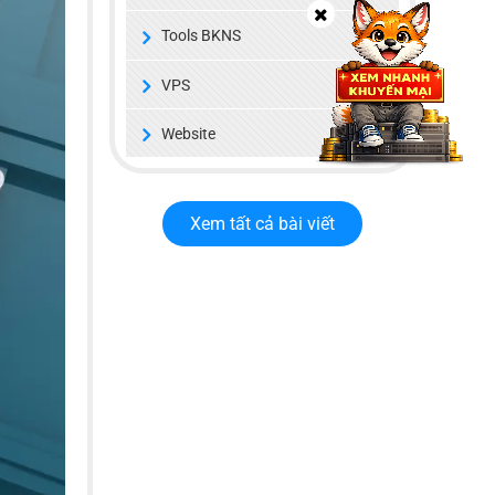
Tools BKNS
VPS
Website
Xem tất cả bài viết