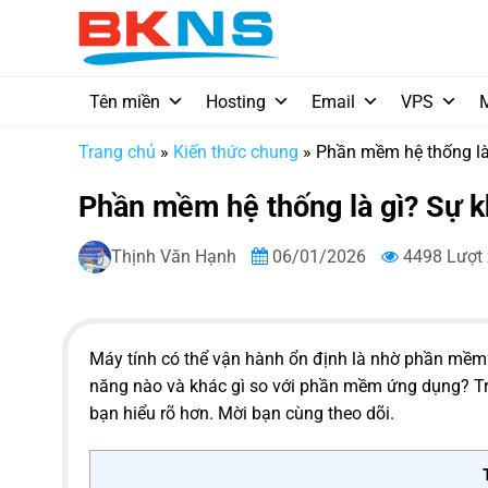
Chuyển
đến
nội
dung
Tên miền
Hosting
Email
VPS
Trang chủ
»
Kiến thức chung
»
Phần mềm hệ thống là
Phần mềm hệ thống là gì? Sự 
Thịnh Văn Hạnh
06/01/2026
4498 Lượt
Máy tính có thể vận hành ổn định là nhờ phần mề
năng nào và khác gì so với phần mềm ứng dụng? Tro
bạn hiểu rõ hơn. Mời bạn cùng theo dõi.