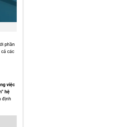
với phần
 cả các
ng việc
n” hệ
 định