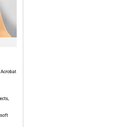
 Acrobat
ects,
soft