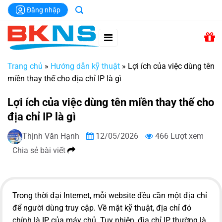
Chuyển
Đăng nhập
đến
nội
dung
Trang chủ
»
Hướng dẫn kỹ thuật
»
Lợi ích của việc dùng tên
miền thay thế cho địa chỉ IP là gì
Lợi ích của việc dùng tên miền thay thế cho
địa chỉ IP là gì
Thịnh Văn Hạnh
12/05/2026
466 Lượt xem
Chia sẻ bài viết
Trong thời đại Internet, mỗi website đều cần một địa chỉ
để người dùng truy cập. Về mặt kỹ thuật, địa chỉ đó
chính là IP của máy chủ. Tuy nhiên, địa chỉ IP thường là