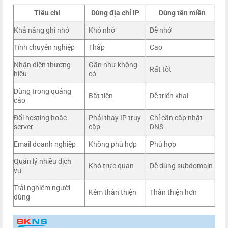
Tiêu chí
Dùng địa chỉ IP
Dùng tên miền
Khả năng ghi nhớ
Khó nhớ
Dễ nhớ
Tính chuyên nghiệp
Thấp
Cao
Nhận diện thương
Gần như không
Rất tốt
hiệu
có
Dùng trong quảng
Bất tiện
Dễ triển khai
cáo
Đổi hosting hoặc
Phải thay IP truy
Chỉ cần cập nhật
server
cập
DNS
Email doanh nghiệp
Không phù hợp
Phù hợp
Quản lý nhiều dịch
Khó trực quan
Dễ dùng subdomain
vụ
Trải nghiệm người
Kém thân thiện
Thân thiện hơn
dùng