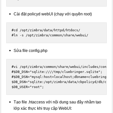
Cài đặt policyd webUI (chạy với quyền root)
#cd /opt/zimbra/data/httpd/htdocs/

#ln -s /opt/zimbra/common/share/webui/
Sửa file config.php
#vi /opt/zimbra/common/share/webui/includes/config.
#$DB_DSN="sqlite:////tmp/cluebringer.sqlite";

#$DB_DSN="mysql:host=localhost;dbname=cluebringer";
$DB_DSN="sqlite:/opt/zimbra/data/cbpolicyd/db/cbpol
$DB_USER="root";
Tạo file .htaccess với nội dung sau đây nhằm tạo
lớp xác thực khi truy cập WebUI: