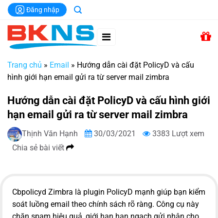
Chuyển
Đăng nhập
đến
nội
dung
Trang chủ
»
Email
»
Hướng dẫn cài đặt PolicyD và cấu
hình giới hạn email gửi ra từ server mail zimbra
Hướng dẫn cài đặt PolicyD và cấu hình giới
hạn email gửi ra từ server mail zimbra
Thịnh Văn Hạnh
30/03/2021
3383 Lượt xem
Chia sẻ bài viết
Cbpolicyd Zimbra là plugin PolicyD mạnh giúp bạn kiểm
soát luồng email theo chính sách rõ ràng. Công cụ này
chặn spam hiệu quả, giới hạn hạn ngạch gửi nhận cho