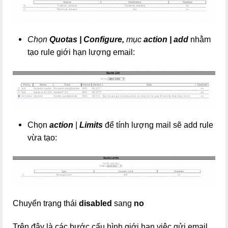
Chọn
Quotas | Configure,
mục
action | add
nhằm
tạo rule giới hạn lượng email:
Chọn
action
|
Limits
để tính lượng mail sẽ add rule
vừa tạo:
Chuyển trạng thái
disabled
sang
no
Trên đây là các bước cấu hình giới hạn việc gửi email