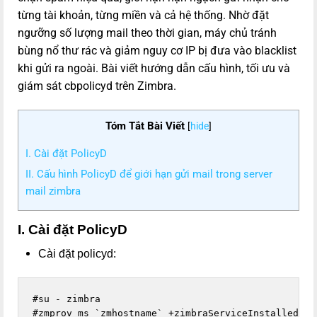
từng tài khoản, từng miền và cả hệ thống. Nhờ đặt
ngưỡng số lượng mail theo thời gian, máy chủ tránh
bùng nổ thư rác và giảm nguy cơ IP bị đưa vào blacklist
khi gửi ra ngoài. Bài viết hướng dẫn cấu hình, tối ưu và
giám sát cbpolicyd trên Zimbra.
Tóm Tắt Bài Viết
[
hide
]
I. Cài đặt PolicyD
II. Cấu hình PolicyD để giới hạn gửi mail trong server
mail zimbra
I. Cài đặt PolicyD
Cài đặt policyd:
#su - zimbra

#zmprov ms `zmhostname` +zimbraServiceInstalled cb