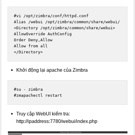
#vi /opt/zimbra/conf/httpd.conf

Alias /webui /opt/zimbra/common/share/webui/

<Directory /opt/zimbra/common/share/webui>

AllowOverride AuthConfig

Order Deny,Allow

Allow from all

</Directory>
Khởi động lại apache của Zimbra
#su - zimbra

#zmapachectl restart
Truy cập WebUI kiểm tra:
http://ipaddress:7780/webui/index.php