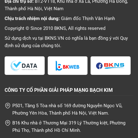
Địa chỉ trụ sở:
BT2-VT18, Khu nhà ở Xa La, Phường Hà Đông,
Thành phố Hà Nội, Việt Nam
Chịu trách nhiệm nội dung:
Giám đốc Thịnh Văn Hạnh
Copyright © Since 2010 BKNS, All rights reserved
Sử dụng dịch vụ tại BKNS.VN có nghĩa là bạn đồng ý với
Quy
định sử dụng
của chúng tôi.
CÔNG TY CỔ PHẦN GIẢI PHÁP MẠNG BẠCH KIM
P501, Tầng 5 Tòa nhà số 169 đường Nguyễn Ngọc Vũ,
Phường Yên Hòa, Thành phố Hà Nội, Việt Nam.
B16 Khu nhà ở Thương Mại 319 Lý Thường kiệt, Phường
Phú Thọ, Thành phố Hồ Chí Minh.