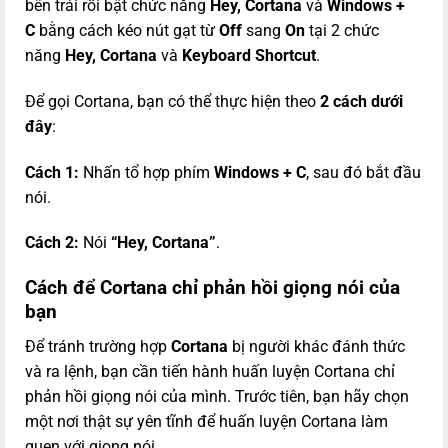
bên trái rồi bật chức năng
Hey, Cortana
và
Windows +
C
bằng cách kéo nút gạt từ
Off
sang
On
tại 2 chức
năng
Hey, Cortana
và
Keyboard Shortcut
.
Để gọi Cortana, bạn có thể thực hiện theo
2 cách dưới
đây
:
Cách 1:
Nhấn tổ hợp phím
Windows + C
, sau đó bắt đầu
nói.
Cách 2:
Nói
“Hey, Cortana”
.
Cách để Cortana chỉ phản hồi giọng nói của
bạn
Để tránh trường hợp
Cortana
bị người khác đánh thức
và ra lệnh, bạn cần tiến hành huấn luyện Cortana chỉ
phản hồi giọng nói của mình. Trước tiên, bạn hãy chọn
một nơi thật sự yên tĩnh để huấn luyện Cortana làm
quen với giọng nói.