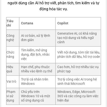
người dùng cần AI hỗ trợ viết, phân tích, tìm kiếm và tự
động hóa tác vụ.
Tiêu
Cortana
Copilot
chí
Generative AI, có khả năng
Công
AI cơ bản, xử lý lệnh
tạo nội dung và hiểu ngữ
nghệ
đơn giản
cảnh
Tìm kiếm, mở ứng
Chức
Viết nội dung, tóm tắt tài liệu,
dụng, đặt lịch, nhắc
năng
phân tích dữ liệu, hỗ trợ code
việc
Hiệu
Hạn chế, phụ thuộc
Cao hơn, hỗ trợ nhiều tác vụ
quả
nhiều vào lệnh cụ thể
phức tạp
Trợ lý cá nhân trên
Trợ lý công việc AI trong hệ
Vai trò
Windows
sinh thái Microsoft
Phạm
Chủ yếu trên
Windows, Edge, Microsoft
vi sử
Windows 10 và một
365 và các công cụ làm việc
dụng
số ứng dụng cũ
hiện đại