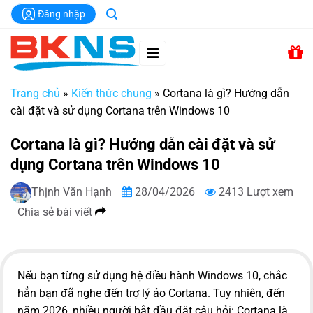
Chuyển
Đăng nhập
đến
nội
dung
Trang chủ
»
Kiến thức chung
»
Cortana là gì? Hướng dẫn
cài đặt và sử dụng Cortana trên Windows 10
Cortana là gì? Hướng dẫn cài đặt và sử
dụng Cortana trên Windows 10
Thịnh Văn Hạnh
28/04/2026
2413 Lượt xem
Chia sẻ bài viết
Nếu bạn từng sử dụng hệ điều hành Windows 10, chắc
hẳn bạn đã nghe đến trợ lý ảo Cortana. Tuy nhiên, đến
năm 2026, nhiều người bắt đầu đặt câu hỏi: Cortana là