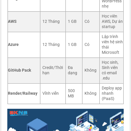
WordPress
nhẹ
Học viên
AWS
12 Tháng
1 GB
Có
AWS, Dự án
startup
Lập trình
viên hệ sinh
Azure
12 Tháng
1 GB
Có
thái
Microsoft
Học sinh,
Credit/Thời
Đa
Sinh viên
GitHub Pack
Không
hạn
dạng
có email
.edu
Deploy app
500
Render/Railway
Vĩnh viễn
Không
nhanh
MB
(PaaS)