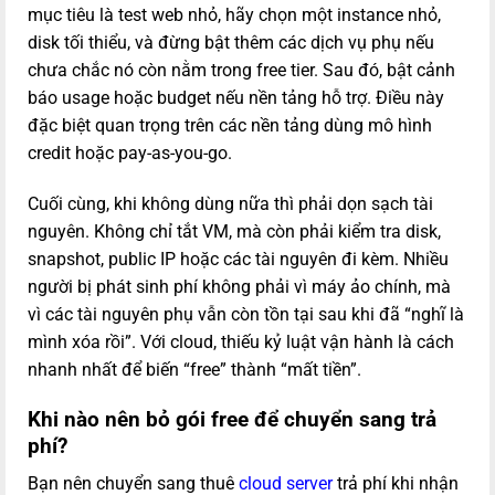
mục tiêu là test web nhỏ, hãy chọn một instance nhỏ,
disk tối thiểu, và đừng bật thêm các dịch vụ phụ nếu
chưa chắc nó còn nằm trong free tier. Sau đó, bật cảnh
báo usage hoặc budget nếu nền tảng hỗ trợ. Điều này
đặc biệt quan trọng trên các nền tảng dùng mô hình
credit hoặc pay-as-you-go.
Cuối cùng, khi không dùng nữa thì phải dọn sạch tài
nguyên. Không chỉ tắt VM, mà còn phải kiểm tra disk,
snapshot, public IP hoặc các tài nguyên đi kèm. Nhiều
người bị phát sinh phí không phải vì máy ảo chính, mà
vì các tài nguyên phụ vẫn còn tồn tại sau khi đã “nghĩ là
mình xóa rồi”. Với cloud, thiếu kỷ luật vận hành là cách
nhanh nhất để biến “free” thành “mất tiền”.
Khi nào nên bỏ gói free để chuyển sang trả
phí?
Bạn nên chuyển sang thuê
cloud server
trả phí khi nhận