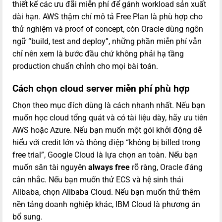
thiết kế các ưu đãi miễn phí để gánh workload sản xuất
dài hạn. AWS thậm chí mô tả Free Plan là phù hợp cho
thử nghiệm và proof of concept, còn Oracle dùng ngôn
ngữ “build, test and deploy”, những phần miễn phí vẫn
chỉ nên xem là bước đầu chứ không phải hạ tầng
production chuẩn chỉnh cho mọi bài toán.
Cách chọn cloud server miễn phí phù hợp
Chọn theo mục đích dùng là cách nhanh nhất. Nếu bạn
muốn học cloud tổng quát và có tài liệu dày, hãy ưu tiên
AWS hoặc Azure. Nếu bạn muốn một gói khởi động dễ
hiểu với credit lớn và thông điệp “không bị billed trong
free trial”, Google Cloud là lựa chọn an toàn. Nếu bạn
muốn săn tài nguyên
always free
rõ ràng, Oracle đáng
cân nhắc. Nếu bạn muốn thử ECS và hệ sinh thái
Alibaba, chọn Alibaba Cloud. Nếu bạn muốn thử thêm
nền tảng doanh nghiệp khác, IBM Cloud là phương án
bổ sung.