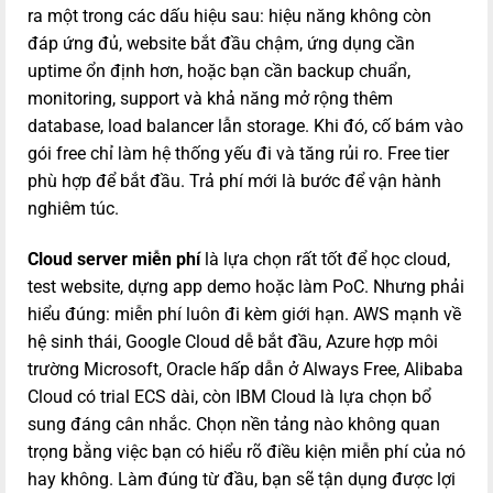
ra một trong các dấu hiệu sau: hiệu năng không còn
đáp ứng đủ, website bắt đầu chậm, ứng dụng cần
uptime ổn định hơn, hoặc bạn cần backup chuẩn,
monitoring, support và khả năng mở rộng thêm
database, load balancer lẫn storage.
Khi đó, cố bám vào
gói free chỉ làm hệ thống yếu đi và tăng rủi ro. Free tier
phù hợp để bắt đầu. Trả phí mới là bước để vận hành
nghiêm túc.
Cloud server miễn phí
là lựa chọn rất tốt để học cloud,
test website, dựng app demo hoặc làm PoC. Nhưng phải
hiểu đúng: miễn phí luôn đi kèm giới hạn. AWS mạnh về
hệ sinh thái, Google Cloud dễ bắt đầu, Azure hợp môi
trường Microsoft, Oracle hấp dẫn ở Always Free, Alibaba
Cloud có trial ECS dài, còn IBM Cloud là lựa chọn bổ
sung đáng cân nhắc. Chọn nền tảng nào không quan
trọng bằng việc bạn có hiểu rõ điều kiện miễn phí của nó
hay không. Làm đúng từ đầu, bạn sẽ tận dụng được lợi