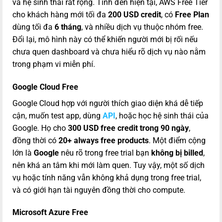
và hệ sinh thái rất rộng. Tính đến hiện tại, AWS Free Tier
cho khách hàng mới tối đa
200 USD credit
, có
Free Plan
dùng tối đa
6 tháng
, và nhiều dịch vụ thuộc nhóm free.
Đổi lại, mô hình này có thể khiến người mới bị rối nếu
chưa quen dashboard và chưa hiểu rõ dịch vụ nào nằm
trong phạm vi miễn phí.
Google Cloud Free
Google Cloud hợp với người thích giao diện khá dễ tiếp
cận, muốn test app, dùng
API
, hoặc học hệ sinh thái của
Google. Họ cho
300 USD free credit trong 90 ngày
,
đồng thời có
20+ always free products
. Một điểm cộng
lớn là
Google
nêu rõ trong free trial bạn
không bị billed
,
nên khá an tâm khi mới làm quen. Tuy vậy, một số dịch
vụ hoặc tính năng vẫn không khả dụng trong free trial,
và có giới hạn tài nguyên đồng thời cho compute.
Microsoft Azure Free