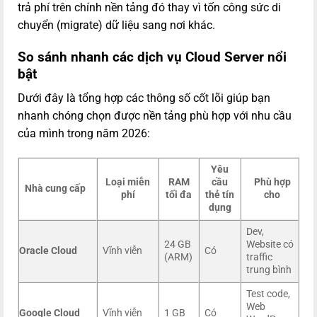
trả phí trên chính nền tảng đó thay vì tốn công sức di
chuyển (migrate) dữ liệu sang nơi khác.
So sánh nhanh các dịch vụ Cloud Server nổi
bật
Dưới đây là tổng hợp các thông số cốt lõi giúp bạn
nhanh chóng chọn được nền tảng phù hợp với nhu cầu
của mình trong năm 2026:
Yêu
Loại miễn
RAM
cầu
Phù hợp
Nhà cung cấp
phí
tối đa
thẻ tín
cho
dụng
Dev,
24 GB
Website có
Oracle Cloud
Vĩnh viễn
Có
(ARM)
traffic
trung bình
Test code,
Web
Google Cloud
Vĩnh viễn
1 GB
Có