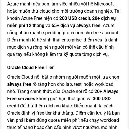
Azure mạnh nếu bạn làm việc nhiều với hệ Microsoft
hoặc muốn thử cloud cho môi trường doanh nghiệp. Tài
khoản Azure Free hiện có
200 USD credit
,
20+ dịch vụ
miễn phí 12 tháng
và
65+ dịch vụ always free
. Azure
cũng nhấn mạnh spending protection cho free account.
Điểm mạnh là hệ sinh thái enterprise, điểm yếu là danh
mục dịch vụ rộng nên người mới vẫn có thể cấu hình
quá tay nếu không kiểm tra kỹ quota từng dịch vụ.
Oracle Cloud Free Tier
Oracle Cloud nổi bật ở nhóm người muốn một lựa chọn
always free
rõ ràng hơn cho lab, test, hoặc workload
nhỏ. Trang chính thức của Oracle nói rõ có
20+ Always
Free services
không giới hạn thời gian và
300 USD
credit
để thử thêm dịch vụ khác. Điểm mạnh là cách
Oracle định vị free tier khá thẳng. Điểm cần lưu ý là bạn
vẫn phải bám đúng quota miễn phí; nếu chạy workload
thực tế nặng hoặc cần cấu hình vượt ngưỡng, mô hình