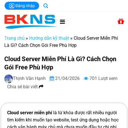
Chuyển
Đăng nhập
đến
nội
dung
Trang chủ
»
Hướng dẫn kỹ thuật
»
Cloud Server Miễn Phí
Là Gì? Cách Chọn Gói Free Phù Hợp
Cloud Server Miễn Phí Là Gì? Cách Chọn
Gói Free Phù Hợp
Thịnh Văn Hạnh
21/04/2026
701 Lượt xem
Chia sẻ bài viết
Cloud server miễn phí
là từ khóa được rất nhiều người
tìm kiếm khi muốn tạo website, test ứng dụng hoặc học
cách vận hành máy chủ mà chưa muốn đầu tư chi phí