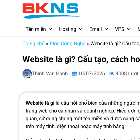
Chuyển
đến
nội
dung
Tên miền
Hosting
Email
VPS
Trang chủ
»
Blog Công Nghệ
»
Website là gì? Cấu tạo
Website là gì? Cấu tạo, cách ho
Thịnh Văn Hạnh
10/07/2026
4008 Lượt
Website là gì
là câu hỏi phổ biến của những người m
trang web cho cá nhân và doanh nghiệp. Hiểu đơn gi
quan, sử dụng chung một tên miền và được cung cấp
trên máy tính, điện thoại hoặc máy tính bảng.