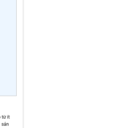
từ ít
u sản