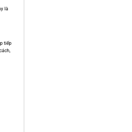
y là
p tiếp
cách,