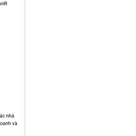
viết
các nhà
doanh và