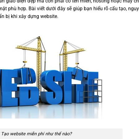
ần giao diện đẹp mà còn phải có tên miền, hosting hoặc máy c
ật phù hợp. Bài viết dưới đây sẽ giúp bạn hiểu rõ cấu tạo, nguy
n bị khi xây dựng website.
? Tạo website miễn phí như thế nào?