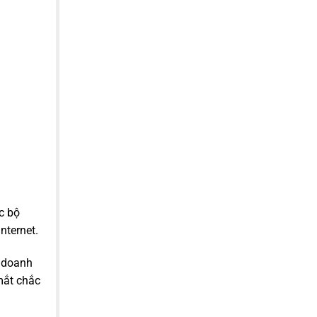
c bộ
nternet.
a doanh
mắt chắc