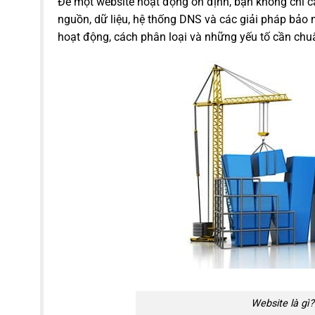
Để một website hoạt động ổn định, bạn không chỉ c
nguồn, dữ liệu, hệ thống DNS và các giải pháp bảo m
hoạt động, cách phân loại và những yếu tố cần chuẩ
Website là gì