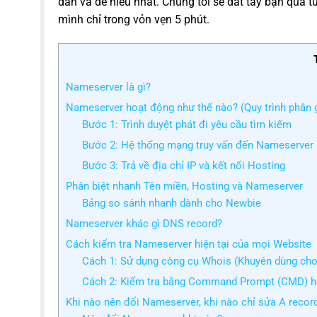
dân và dễ hiểu nhất. Chúng tôi sẽ dắt tay bạn qua 
mình chỉ trong vỏn vẹn 5 phút.
Nameserver là gì?
Nameserver hoạt động như thế nào? (Quy trình phân 
Bước 1: Trình duyệt phát đi yêu cầu tìm kiếm
Bước 2: Hệ thống mạng truy vấn đến Nameserver
Bước 3: Trả về địa chỉ IP và kết nối Hosting
Phân biệt nhanh Tên miền, Hosting và Nameserver
Bảng so sánh nhanh dành cho Newbie
Nameserver khác gì DNS record?
Cách kiểm tra Nameserver hiện tại của mọi Website
Cách 1: Sử dụng công cụ Whois (Khuyên dùng cho
Cách 2: Kiểm tra bằng Command Prompt (CMD) h
Khi nào nên đổi Nameserver, khi nào chỉ sửa A recor