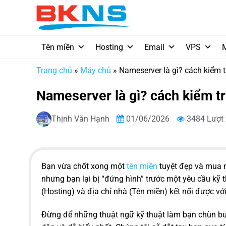
Chuyển
đến
nội
dung
Tên miền
Hosting
Email
VPS
Trang chủ
»
Máy chủ
»
Nameserver là gì? cách kiểm t
Nameserver là gì? cách kiểm tr
Thịnh Văn Hạnh
01/06/2026
3484 Lượt
Bạn vừa chốt xong một
tên miền
tuyệt đẹp và mua 
nhưng bạn lại bị “đứng hình” trước một yêu cầu kỹ 
(Hosting) và địa chỉ nhà (Tên miền) kết nối được vớ
Đừng để những thuật ngữ kỹ thuật làm bạn chùn bư