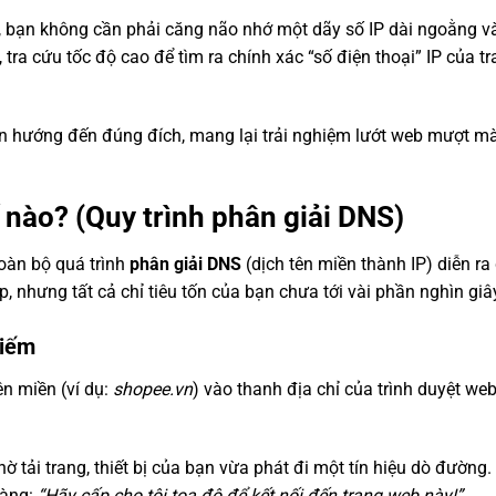
t, bạn không cần phải căng não nhớ một dãy số IP dài ngoằng v
, tra cứu tốc độ cao để tìm ra chính xác “số điện thoại” IP của t
ẫn hướng đến đúng đích, mang lại trải nghiệm lướt web mượt 
nào? (Quy trình phân giải DNS)
toàn bộ quá trình
phân giải DNS
(dịch tên miền thành IP) diễn ra
ạp, nhưng tất cả chỉ tiêu tốn của bạn chưa tới vài phần nghìn giâ
kiếm
n miền (ví dụ:
shopee.vn
) vào thanh địa chỉ của trình duyệt we
 tải trang, thiết bị của bạn vừa phát đi một tín hiệu dò đường.
ràng:
“Hãy cấp cho tôi tọa độ để kết nối đến trang web này!”
.