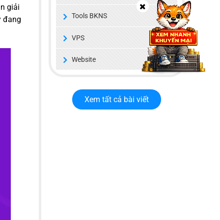
n giải
Tools BKNS
ý đang
VPS
Website
Xem tất cả bài viết