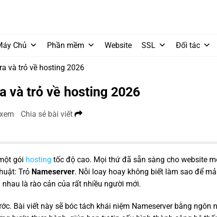
Máy Chủ
Phần mềm
Website
SSL
Đối tác
ra và trỏ về hosting 2026
a và trỏ về hosting 2026
 xem
Chia sẻ bài viết
một gói
hosting
tốc độ cao. Mọi thứ đã sẵn sàng cho website mớ
thuật: Trỏ
Nameserver
. Nỗi loay hoay không biết làm sao để m
i nhau là rào cản của rất nhiều người mới.
ớc. Bài viết này sẽ bóc tách khái niệm Nameserver bằng ngôn 