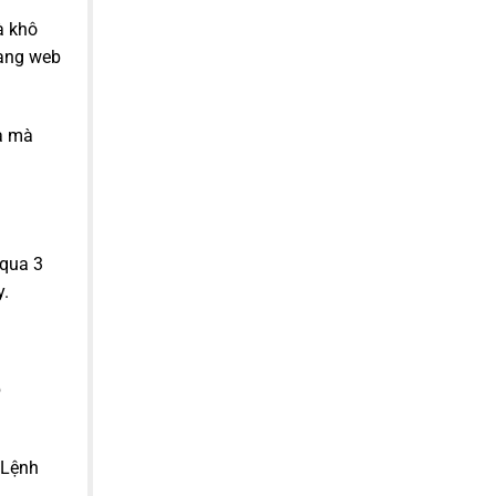
à khô
rang web
mà mà
 qua 3
y.
b
 Lệnh