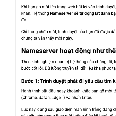
Khi bạn gõ một tên trang web bất kỳ vào trình duyệ
khan. Hệ thống
Nameserver sẽ tự động lật danh bạ
đó.
Chỉ trong chớp mắt, trình duyệt của bạn đã được d
chúng ta vẫn thấy mỗi ngày.
Nameserver hoạt động như thế 
Theo kinh nghiệm quản trị hệ thống của chúng tôi, 
bước cốt lõi. Dù luồng truyền tải dữ liệu khá phức t
Bước 1: Trình duyệt phát đi yêu cầu tìm 
Hành trình bắt đầu ngay khoảnh khắc bạn gõ một tê
(Chrome, Safari, Edge…) và nhấn Enter.
Lúc này, đằng sau giao diện màn hình trắng đang chờ
yêu cầu này mang theo một thông điệp kỹ thuật rõ 