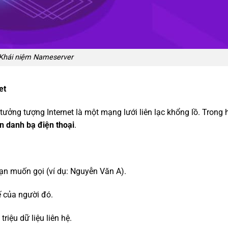
Khái niệm Nameserver
et
tưởng tượng Internet là một mạng lưới liên lạc khổng lồ. Trong 
n danh bạ điện thoại
.
ạn muốn gọi (ví dụ: Nguyễn Văn A).
ế của người đó.
iệu dữ liệu liên hệ.