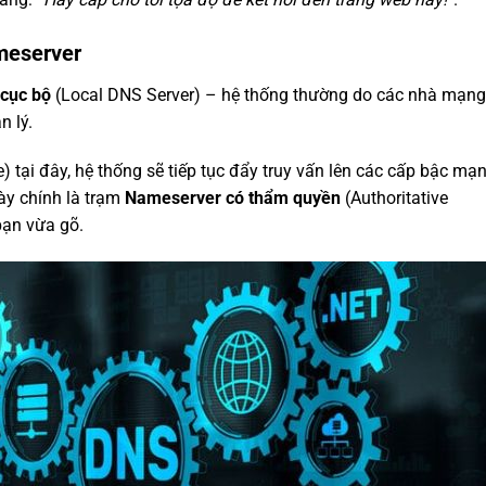
meserver
cục bộ
(Local DNS Server) – hệ thống thường do các nhà mạng
n lý.
) tại đây, hệ thống sẽ tiếp tục đẩy truy vấn lên các cấp bậc mạn
ày chính là trạm
Nameserver có thẩm quyền
(Authoritative
bạn vừa gõ.