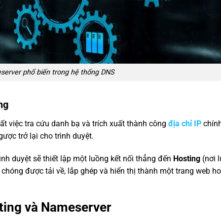
server phổ biến trong hệ thống DNS
ng
ất việc tra cứu danh bạ và trích xuất thành công
địa chỉ IP
chính
ợc trở lại cho trình duyệt.
ình duyệt sẽ thiết lập một luồng kết nối thẳng đến
Hosting
(nơi l
 chóng được tải về, lắp ghép và hiển thị thành một trang web h
ting và Nameserver