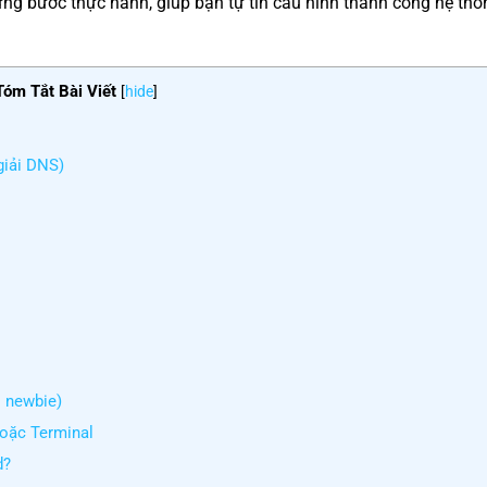
từng bước thực hành, giúp bạn tự tin cấu hình thành công hệ th
Tóm Tắt Bài Viết
[
hide
]
giải DNS)
 newbie)
oặc Terminal
d?