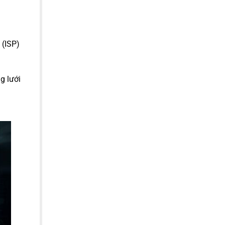
 (ISP)
g lưới