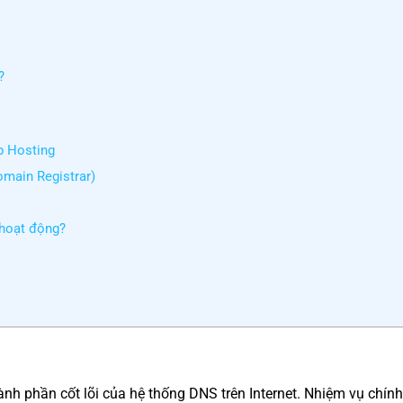
?
p Hosting
omain Registrar)
 hoạt động?
nh phần cốt lõi của hệ thống DNS trên Internet. Nhiệm vụ chín