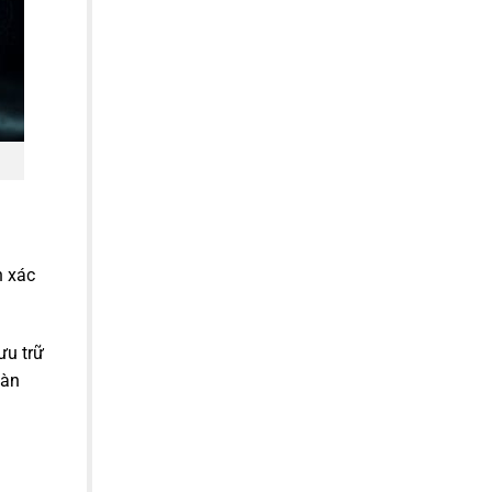
 xác
ưu trữ
oàn