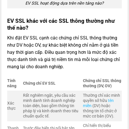
EV SSL hoạt động dựa trên nền tảng nào?
EV SSL khác với các SSL thông thường như
thế nào?
Khi đặt EV SSL cạnh các chứng chỉ SSL thông thường
như DV hoặc OV, sự khác biệt không chỉ nằm ở giá tiền
hay thời gian cấp. Điều quan trọng hơn là mức độ xác
thực danh tính và giá trị niềm tin mà mỗi loại chứng chỉ
mang lại cho doanh nghiệp.
Tính
Chứng chỉ SSL thông
Chứng chỉ EV SSL
năng
thường (DV, OV)
Rất nghiêm ngặt, yêu cầu xác
Thường chỉ xác minh
minh danh tính doanh nghiệp
quyền sở hữu
tên
Xác
toàn diện, bao gồm thông tin
miền
(DV) hoặc
thực
pháp lý và kinh doanh theo tiêu
thông tin tổ chức ở
chuẩn quốc tế.
mức cơ bản (OV).
Chỉ hiển thị biểu
Thanh
Trước đây hiển thị nổi bật tên