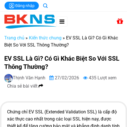
Chuyển
Đăng nhập
đến
nội
dung
Trang chủ
»
Kiến thức chung
»
EV SSL Là Gì? Có Gì Khác
Biệt So Với SSL Thông Thường?
EV SSL Là Gì? Có Gì Khác Biệt So Với SSL
Thông Thường?
Thịnh Văn Hạnh
27/02/2026
435 Lượt xem
Chia sẻ bài viết
Chứng chỉ EV SSL (Extended Validation SSL) là cấp độ
xác thực cao nhất trong các loại SSL hiện nay, được
thiết kế để tăng cường bảo mật và khẳng định danh tính