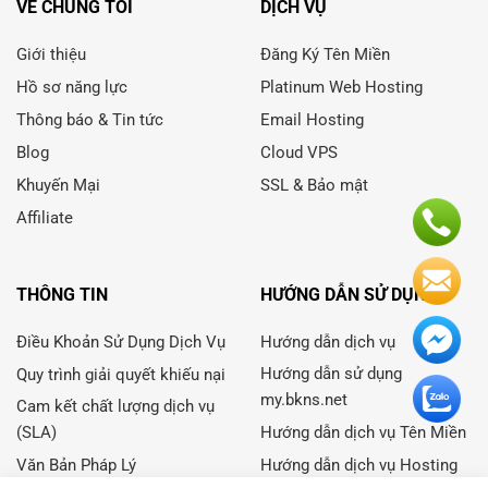
VỀ CHÚNG TÔI
DỊCH VỤ
Giới thiệu
Đăng Ký Tên Miền
Hồ sơ năng lực
Platinum Web Hosting
Thông báo & Tin tức
Email Hosting
Blog
Cloud VPS
Khuyến Mại
SSL & Bảo mật
Affiliate
THÔNG TIN
HƯỚNG DẪN SỬ DỤNG
Điều Khoản Sử Dụng Dịch Vụ
Hướng dẫn dịch vụ
Hướng dẫn sử dụng
Quy trình giải quyết khiếu nại
my.bkns.net
Cam kết chất lượng dịch vụ
(SLA)
Hướng dẫn dịch vụ Tên Miền
Văn Bản Pháp Lý
Hướng dẫn dịch vụ Hosting