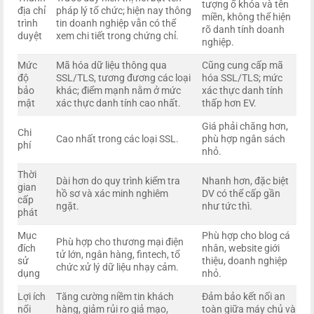
tượng ổ khóa và tên
địa chỉ
pháp lý tổ chức; hiện nay thông
miền, không thể hiện
trình
tin doanh nghiệp vẫn có thể
rõ danh tính doanh
duyệt
xem chi tiết trong chứng chỉ.
nghiệp.
Mức
Mã hóa dữ liệu thông qua
Cũng cung cấp mã
độ
SSL/TLS, tương đương các loại
hóa SSL/TLS; mức
bảo
khác; điểm mạnh nằm ở mức
xác thực danh tính
mật
xác thực danh tính cao nhất.
thấp hơn EV.
Giá phải chăng hơn,
Chi
Cao nhất trong các loại SSL.
phù hợp ngân sách
phí
nhỏ.
Thời
Dài hơn do quy trình kiểm tra
Nhanh hơn, đặc biệt
gian
hồ sơ và xác minh nghiêm
DV có thể cấp gần
cấp
ngặt.
như tức thì.
phát
Mục
Phù hợp cho blog cá
Phù hợp cho thương mại điện
đích
nhân, website giới
tử lớn, ngân hàng, fintech, tổ
sử
thiệu, doanh nghiệp
chức xử lý dữ liệu nhạy cảm.
dụng
nhỏ.
Lợi ích
Tăng cường niềm tin khách
Đảm bảo kết nối an
nổi
hàng, giảm rủi ro giả mạo,
toàn giữa máy chủ và