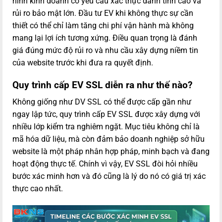
hình kinh doanh có yêu cầu xác thực danh tính cao và
rủi ro bảo mật lớn. Đầu tư EV khi không thực sự cần
thiết có thể chỉ làm tăng chi phí vận hành mà không
mang lại lợi ích tương xứng. Điều quan trọng là đánh
giá đúng mức độ rủi ro và nhu cầu xây dựng niềm tin
của website trước khi đưa ra quyết định.
Quy trình cấp EV SSL diễn ra như thế nào?
Không giống như DV SSL có thể được cấp gần như
ngay lập tức, quy trình cấp EV SSL được xây dựng với
nhiều lớp kiểm tra nghiêm ngặt. Mục tiêu không chỉ là
mã hóa dữ liệu, mà còn đảm bảo doanh nghiệp sở hữu
website là một pháp nhân hợp pháp, minh bạch và đang
hoạt động thực tế. Chính vì vậy, EV SSL đòi hỏi nhiều
bước xác minh hơn và đó cũng là lý do nó có giá trị xác
thực cao nhất.