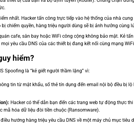
ữa thiết bị của bạn và bộ định tuyến (Router). Chúng chặn đứn
ức.
iểm nhất. Hacker tấn công trực tiếp vào hệ thống của nhà cung
o bị chiếm quyền, hàng triệu người dùng sẽ bị ảnh hưởng cùng lú
quán cafe, sân bay hoặc WiFi công cộng không bảo mật. Kẻ tấn
ọi yêu cầu DNS của các thiết bị đang kết nối cùng mạng WiFi
nguy hiểm?
Spoofing là “kẻ giết người thầm lặng” vì:
ông tin từ mật khẩu, số thẻ tín dụng đến email nội bộ đều bị lộ
ion):
Hacker có thể dẫn bạn đến các trang web tự động thực thi
ặc mã hóa dữ liệu đòi tiền chuộc (Ransomware).
 điều hướng hàng triệu yêu cầu DNS về một máy chủ mục tiêu d