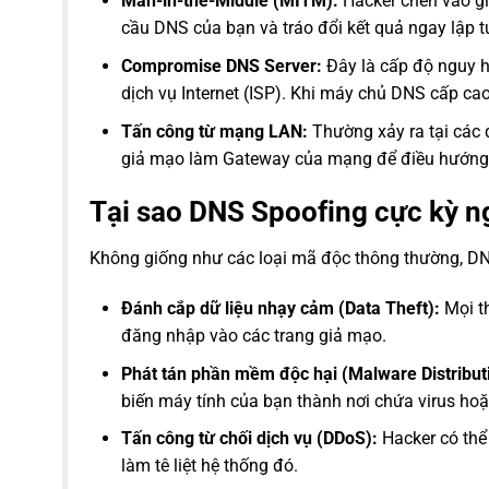
Man-in-the-Middle (MITM):
Hacker chen vào gi
cầu DNS của bạn và tráo đổi kết quả ngay lập t
Compromise DNS Server:
Đây là cấp độ nguy h
dịch vụ Internet (ISP). Khi máy chủ DNS cấp ca
Tấn công từ mạng LAN:
Thường xảy ra tại các 
giả mạo làm Gateway của mạng để điều hướng m
Tại sao DNS Spoofing cực kỳ 
Không giống như các loại mã độc thông thường, DNS 
Đánh cắp dữ liệu nhạy cảm (Data Theft):
Mọi th
đăng nhập vào các trang giả mạo.
Phát tán phần mềm độc hại (Malware Distribut
biến máy tính của bạn thành nơi chứa virus ho
Tấn công từ chối dịch vụ (DDoS):
Hacker có thể
làm tê liệt hệ thống đó.