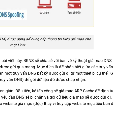
ITM) được dùng để cung cấp thông tin DNS giả mạo cho
một Host
g bài viết này, BKNS sẽ chia sẻ với bạn về kỹ thuật giả mạo DNS 
ược gửi qua mạng. Mục đích là để phân biệt giữa các truy vấn
 một truy vấn DNS bất kỳ được gửi đi từ một thiết bị cụ thể. K
ruy vấn DNS) để gói dữ liệu đó được chấp nhận.
ơn giản. Đầu tiên, kẻ tấn công sẽ giả mạo ARP Cache để định t
 yêu cầu DNS sẽ bị chặn và gói dữ liệu giả mạo sẽ được gửi đi
o website giả mạo (độc) thay vì truy cập website mục tiêu ban 