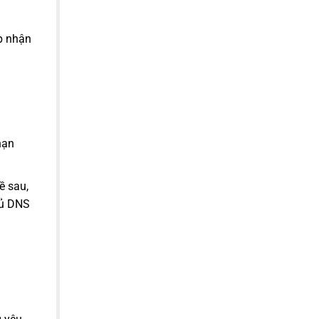
p nhận
nạn
ề sau,
hủ DNS