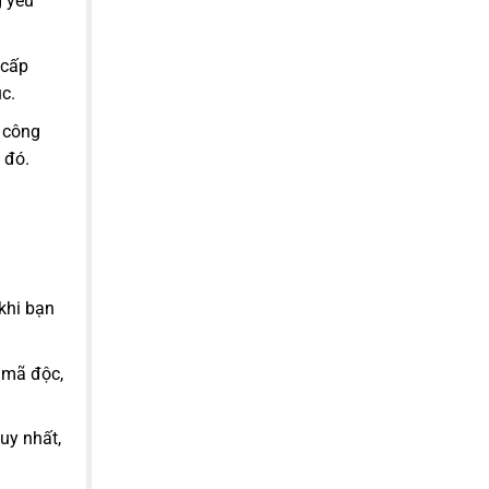
g yêu
 cấp
c.
 công
 đó.
 khi bạn
 mã độc,
uy nhất,