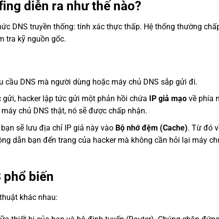
ing diễn ra như thế nào?
thức DNS truyền thống: tính xác thực thấp. Hệ thống thường chấ
m tra kỹ nguồn gốc.
êu cầu DNS mà người dùng hoặc máy chủ DNS sắp gửi đi.
gửi, hacker lập tức gửi một phản hồi chứa
IP giả mạo
về phía 
a máy chủ DNS thật, nó sẽ được chấp nhận.
bạn sẽ lưu địa chỉ IP giả này vào
Bộ nhớ đệm (Cache)
. Từ đó v
động dẫn bạn đến trang của hacker mà không cần hỏi lại máy c
 phổ biến
 thuật khác nhau: