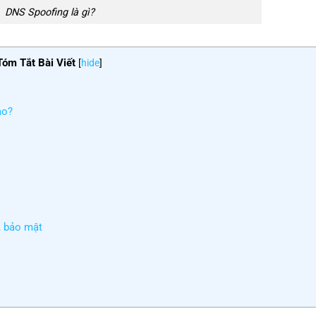
DNS Spoofing là gì?
Tóm Tắt Bài Viết
[
hide
]
ào?
, bảo mật