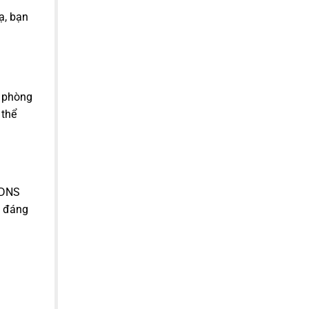
ạ, bạn
o phòng
 thể
 DNS
 đáng