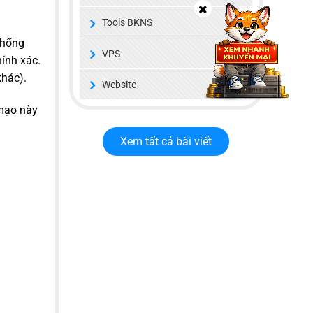
Tools BKNS
thống
VPS
ính xác.
khác).
Website
 mạo này
Xem tất cả bài viết