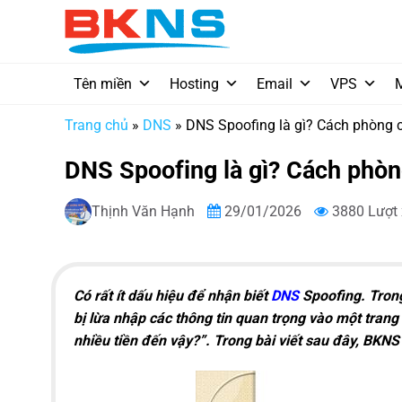
Chuyển
đến
nội
dung
Tên miền
Hosting
Email
VPS
Trang chủ
»
DNS
»
DNS Spoofing là gì? Cách phòng
DNS Spoofing là gì? Cách phò
Thịnh Văn Hạnh
29/01/2026
3880 Lượt
Có rất ít dấu hiệu để nhận biết
DNS
Spoofing. Trong
bị lừa nhập các thông tin quan trọng vào một trang
nhiều tiền đến vậy?”. Trong bài viết sau đây, BKNS