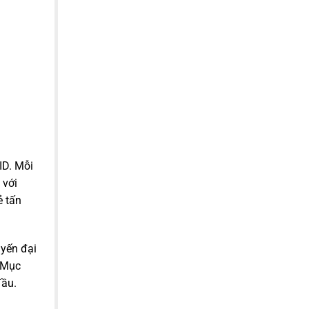
ID. Mỗi
 với
ẻ tấn
uyến đại
. Mục
đầu.