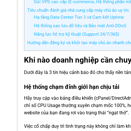
Gói VPS cao cấp (E-commerce, Hệ thống phần m
Tiêu chuẩn đánh giá nhà cung cấp máy chủ ảo uy tín
Hạ tầng Data Center Tier 3 và Cam kết Uptime
Hệ thống sao lưu dữ liệu và Bảo mật Anti-DDoS
Năng lực hỗ trợ kỹ thuật (Support 24/7/365)
Hướng dẫn đăng ký và khởi tạo máy chủ ảo nhanh c
Khi nào doanh nghiệp cần chuy
Dưới đây là 3 tín hiệu cảnh báo đỏ cho thấy nền tả
Hệ thống chạm đỉnh giới hạn chịu tải
Hãy truy cập vào bảng điều khiển (cPanel/DirectAdm
chỉ số CPU Usage thường xuyên chạm mốc 100%, hoặc
website của bạn đang rơi vào trạng thái “ngạt thở”.
Việc cố chấp duy trì tình trạng này không chỉ làm 