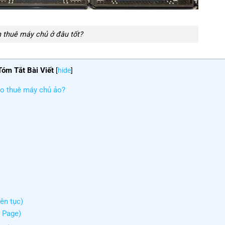
 thuê máy chủ ở đâu tốt?
Tóm Tắt Bài Viết
[
hide
]
ho thuê máy chủ ảo?
ên tục)
g Page)