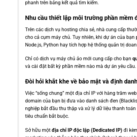
phanh trên bảng kết quả tìm kiếm.
Nhu cầu thiết lập môi trường phần mềm 
Trên các dịch vụ hosting chia sẻ, nhà cung cấp thư
cho cả cụm máy chủ. Tuy nhiên, khi dự án của bạn p
Node.js, Python hay tích hợp hệ thống quản trị doan
Chỉ có dịch vụ máy chủ ảo mới cung cấp cho bạn
qu
và cài đặt bất kỳ phần mềm nào mà dự án yêu cầu.
Đòi hỏi khắt khe về bảo mật và định danh
Việc “sống chung” một địa chỉ IP với hàng trăm web
domain của bạn bị đưa vào danh sách đen (Blacklis
nghiệp bắt đầu thu thập và xử lý dữ liệu thanh toá
tiêu chuẩn bắt buộc.
Sở hữu một
địa chỉ IP độc lập (Dedicated IP)
đi kèm