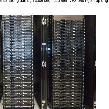
g tôi sẽ hướng dẫn bạn cách chọn cấu hình VPS phù hợp, đáp ứng