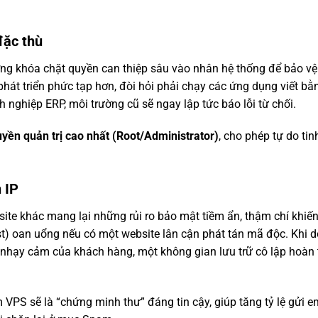
đặc thù
ờng khóa chặt quyền can thiệp sâu vào nhân hệ thống để bảo vệ
hát triển phức tạp hơn, đòi hỏi phải chạy các ứng dụng viết bằ
h nghiệp ERP, môi trường cũ sẽ ngay lập tức báo lỗi từ chối.
yền quản trị cao nhất (Root/Administrator)
, cho phép tự do tin
 IP
site khác mang lại những rủi ro bảo mật tiềm ẩn, thậm chí khiế
t) oan uổng nếu có một website lân cận phát tán mã độc. Khi 
n nhạy cảm của khách hàng, một không gian lưu trữ cô lập hoàn 
 VPS sẽ là “chứng minh thư” đáng tin cậy, giúp tăng tỷ lệ gửi e