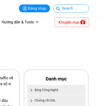
Đăng nhập
Khuyến mại
Hướng dẫn & Tools
affic về
Danh mục
a sổ vì
Blog Công Nghệ
ữ độc
Chứng chỉ SSL