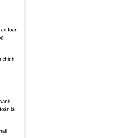
 an toàn
ng
h chỉnh
n
doanh
toàn là
mail