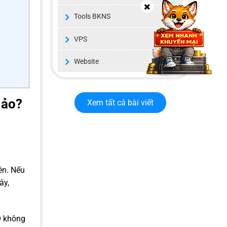
Tools BKNS
VPS
Website
 ảo?
Xem tất cả bài viết
ên. Nếu
ây,
O không