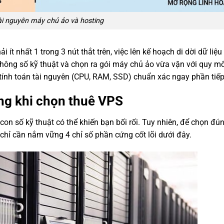
ài nguyên máy chủ ảo và hosting
ít nhất 1 trong 3 nút thắt trên, việc lên kế hoạch di dời dữ liệu
 thông số kỹ thuật và chọn ra gói máy chủ ảo vừa vặn với quy m
tính toán tài nguyên (CPU, RAM, SSD) chuẩn xác ngay phần tiếp
ọng khi chọn thuê VPS
on số kỹ thuật có thể khiến bạn bối rối. Tuy nhiên, để chọn đún
chỉ cần nắm vững 4 chỉ số phần cứng cốt lõi dưới đây.