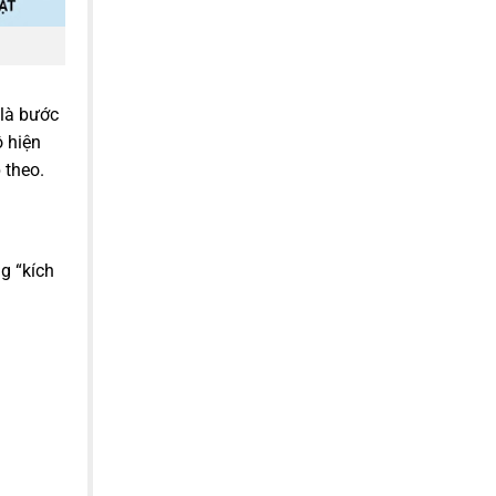
 là bước
ô hiện
 theo.
g “kích