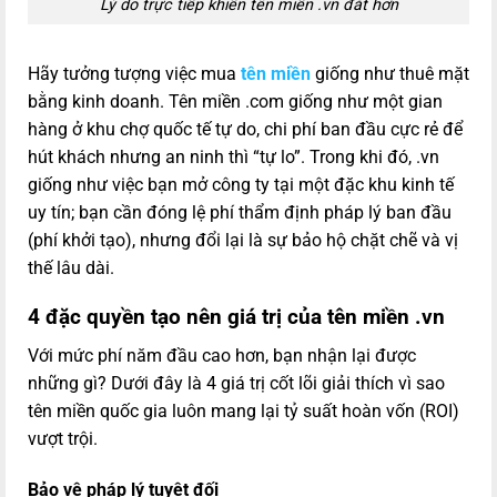
Lý do trực tiếp khiến tên miền .vn đắt hơn
Hãy tưởng tượng việc mua
tên miền
giống như thuê mặt
bằng kinh doanh. Tên miền .com giống như một gian
hàng ở khu chợ quốc tế tự do, chi phí ban đầu cực rẻ để
hút khách nhưng an ninh thì “tự lo”. Trong khi đó, .vn
giống như việc bạn mở công ty tại một đặc khu kinh tế
uy tín; bạn cần đóng lệ phí thẩm định pháp lý ban đầu
(phí khởi tạo), nhưng đổi lại là sự bảo hộ chặt chẽ và vị
thế lâu dài.
4 đặc quyền tạo nên giá trị của tên miền .vn
Với mức phí năm đầu cao hơn, bạn nhận lại được
những gì? Dưới đây là 4 giá trị cốt lõi giải thích vì sao
tên miền quốc gia luôn mang lại tỷ suất hoàn vốn (ROI)
vượt trội.
Bảo vệ pháp lý tuyệt đối