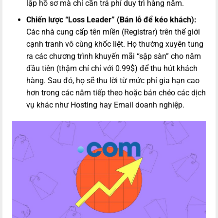
lập hồ sơ mà chỉ cần trả phí duy trì hàng năm.
Chiến lược “Loss Leader” (Bán lỗ để kéo khách):
Các nhà cung cấp tên miền (Registrar) trên thế giới
cạnh tranh vô cùng khốc liệt. Họ thường xuyên tung
ra các chương trình khuyến mãi “sập sàn” cho năm
đầu tiên (thậm chí chỉ với 0.99$) để thu hút khách
hàng. Sau đó, họ sẽ thu lời từ mức phí gia hạn cao
hơn trong các năm tiếp theo hoặc bán chéo các dịch
vụ khác như Hosting hay Email doanh nghiệp.