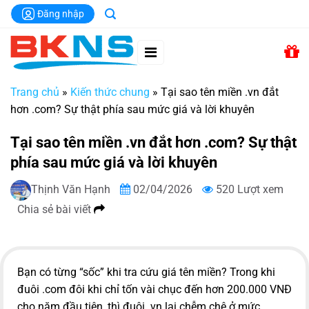
Chuyển
Đăng nhập
đến
nội
dung
Trang chủ
»
Kiến thức chung
»
Tại sao tên miền .vn đắt
hơn .com? Sự thật phía sau mức giá và lời khuyên
Tại sao tên miền .vn đắt hơn .com? Sự thật
phía sau mức giá và lời khuyên
Thịnh Văn Hạnh
02/04/2026
520 Lượt xem
Chia sẻ bài viết
Bạn có từng “sốc” khi tra cứu giá tên miền? Trong khi
đuôi .com đôi khi chỉ tốn vài chục đến hơn 200.000 VNĐ
cho năm đầu tiên, thì đuôi .vn lại chễm chệ ở mức