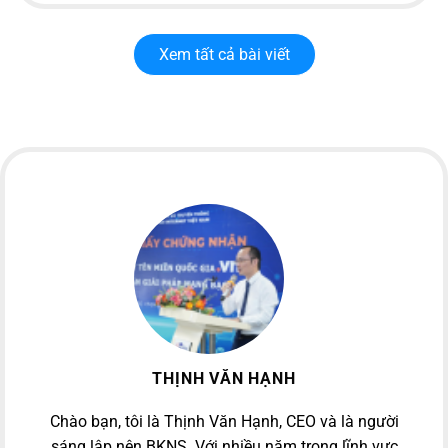
Xem tất cả bài viết
THỊNH VĂN HẠNH
Chào bạn, tôi là Thịnh Văn Hạnh, CEO và là người
sáng lập nên BKNS. Với nhiều năm trong lĩnh vực