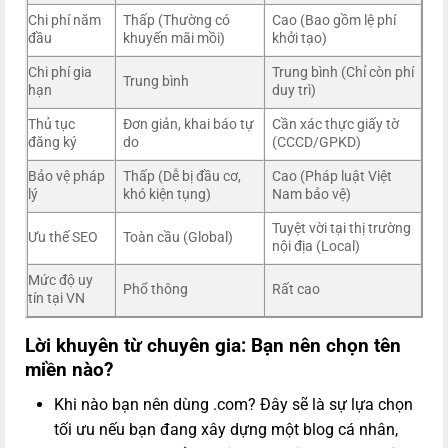
Chi phí năm
Thấp (Thường có
Cao (Bao gồm lệ phí
đầu
khuyến mãi mồi)
khởi tạo)
Chi phí gia
Trung bình (Chỉ còn phí
Trung bình
hạn
duy trì)
Thủ tục
Đơn giản, khai báo tự
Cần xác thực giấy tờ
đăng ký
do
(CCCD/GPKD)
Bảo vệ pháp
Thấp (Dễ bị đầu cơ,
Cao (Pháp luật Việt
lý
khó kiện tụng)
Nam bảo vệ)
Tuyệt vời tại thị trường
Ưu thế SEO
Toàn cầu (Global)
nội địa (Local)
Mức độ uy
Phổ thông
Rất cao
tín tại VN
Lời khuyên từ chuyên gia: Bạn nên chọn tên
miền nào?
Khi nào bạn nên dùng .com? Đây sẽ là sự lựa chọn
tối ưu nếu bạn đang xây dựng một blog cá nhân,