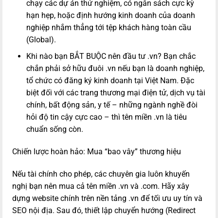
chạy các dự án thử nghiệm, có ngân sách cực kỳ
hạn hẹp, hoặc định hướng kinh doanh của doanh
nghiệp nhắm thẳng tới tệp khách hàng toàn cầu
(Global).
Khi nào bạn BẮT BUỘC nên đầu tư .vn? Bạn chắc
chắn phải sở hữu đuôi .vn nếu bạn là doanh nghiệp,
tổ chức có đăng ký kinh doanh tại Việt Nam. Đặc
biệt đối với các trang thương mại điện tử, dịch vụ tài
chính, bất động sản, y tế – những ngành nghề đòi
hỏi độ tin cậy cực cao – thì tên miền .vn là tiêu
chuẩn sống còn.
Chiến lược hoàn hảo: Mua “bao vây” thương hiệu
Nếu tài chính cho phép, các chuyên gia luôn khuyến
nghị bạn nên mua cả tên miền .vn và .com. Hãy xây
dựng website chính trên nền tảng .vn để tối ưu uy tín và
SEO nội địa. Sau đó, thiết lập chuyển hướng (Redirect