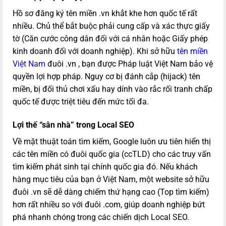
Hồ sơ đăng ký tên miền .vn khắt khe hơn quốc tế rất
nhiều. Chủ thể bắt buộc phải cung cấp và xác thực giấy
tờ (Căn cước công dân đối với cá nhân hoặc Giấy phép
kinh doanh đối với doanh nghiệp). Khi sở hữu
tên miền
Việt Nam
đuôi .vn , bạn được Pháp luật Việt Nam bảo vệ
quyền lợi hợp pháp. Nguy cơ bị đánh cắp (hijack) tên
miền, bị đối thủ chơi xấu hay dính vào rắc rối tranh chấp
quốc tế được triệt tiêu đến mức tối đa.
Lợi thế “sân nhà” trong Local SEO
Về mặt thuật toán tìm kiếm, Google luôn ưu tiên hiển thị
các tên miền có đuôi quốc gia (ccTLD) cho các truy vấn
tìm kiếm phát sinh tại chính quốc gia đó. Nếu khách
hàng mục tiêu của bạn ở Việt Nam, một website sở hữu
đuôi .vn sẽ dễ dàng chiếm thứ hạng cao (Top tìm kiếm)
hơn rất nhiều so với đuôi .com, giúp doanh nghiệp bứt
phá nhanh chóng trong các chiến dịch Local SEO.