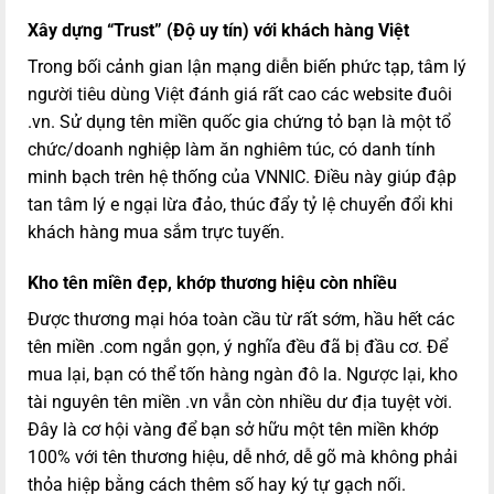
Xây dựng “Trust” (Độ uy tín) với khách hàng Việt
Trong bối cảnh gian lận mạng diễn biến phức tạp, tâm lý
người tiêu dùng Việt đánh giá rất cao các website đuôi
.vn. Sử dụng tên miền quốc gia chứng tỏ bạn là một tổ
chức/doanh nghiệp làm ăn nghiêm túc, có danh tính
minh bạch trên hệ thống của VNNIC. Điều này giúp đập
tan tâm lý e ngại lừa đảo, thúc đẩy tỷ lệ chuyển đổi khi
khách hàng mua sắm trực tuyến.
Kho tên miền đẹp, khớp thương hiệu còn nhiều
Được thương mại hóa toàn cầu từ rất sớm, hầu hết các
tên miền .com ngắn gọn, ý nghĩa đều đã bị đầu cơ. Để
mua lại, bạn có thể tốn hàng ngàn đô la. Ngược lại, kho
tài nguyên tên miền .vn vẫn còn nhiều dư địa tuyệt vời.
Đây là cơ hội vàng để bạn sở hữu một tên miền khớp
100% với tên thương hiệu, dễ nhớ, dễ gõ mà không phải
thỏa hiệp bằng cách thêm số hay ký tự gạch nối.