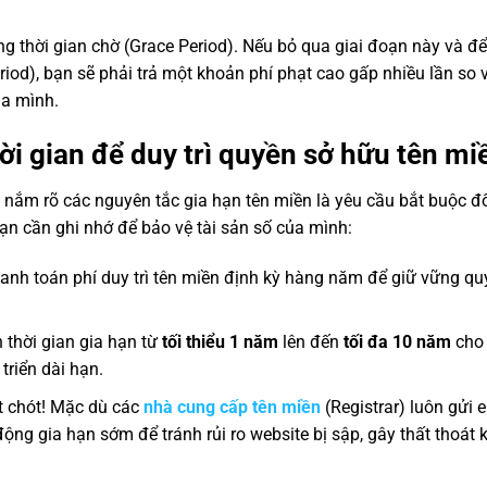
ng thời gian chờ (Grace Period). Nếu bỏ qua giai đoạn này và để
riod), bạn sẽ phải trả một khoản phí phạt cao gấp nhiều lần so
ủa mình.
ời gian để duy trì quyền sở hữu tên mi
nắm rõ các nguyên tắc gia hạn tên miền là yêu cầu bắt buộc đố
ạn cần ghi nhớ để bảo vệ tài sản số của mình:
anh toán phí duy trì tên miền định kỳ hàng năm để giữ vững qu
 thời gian gia hạn từ
tối thiểu 1 năm
lên đến
tối đa 10 năm
cho 
triển dài hạn.
 chót! Mặc dù các
nhà cung cấp tên miền
(Registrar) luôn gửi 
ộng gia hạn sớm để tránh rủi ro website bị sập, gây thất thoát 