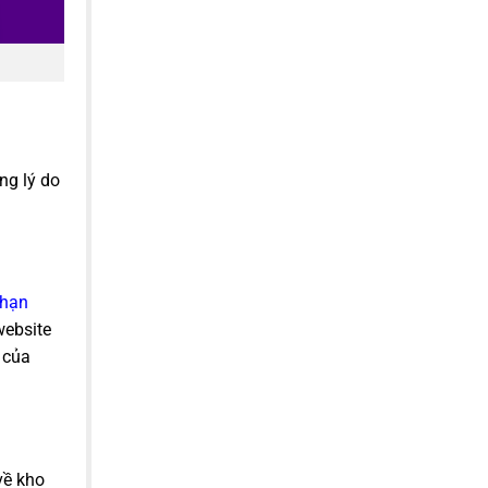
ng lý do
 hạn
website
 của
về kho