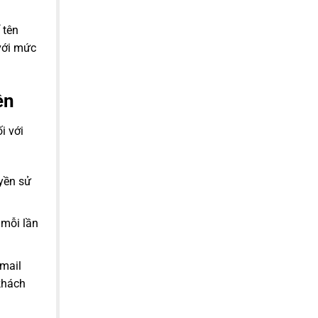
 tên
 với mức
ền
i với
yền sử
mỗi lần
email
khách