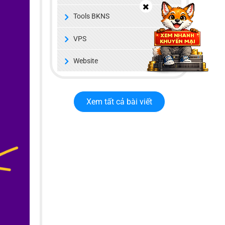
Tools BKNS
VPS
Website
Xem tất cả bài viết