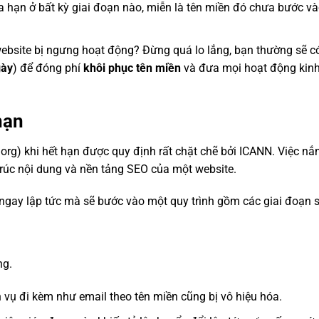
 hạn ở bất kỳ giai đoạn nào, miễn là tên miền đó chưa bước v
website bị ngưng hoạt động? Đừng quá lo lắng, bạn thường sẽ c
gày
) để đóng phí
khôi phục tên miền
và đưa mọi hoạt động kin
hạn
.org) khi hết hạn được quy định rất chặt chẽ bởi ICANN. Việc nắ
 trúc nội dung và nền tảng SEO của một website.
i ngay lập tức mà sẽ bước vào một quy trình gồm các giai đoạn 
ng.
h vụ đi kèm như email theo tên miền cũng bị vô hiệu hóa.