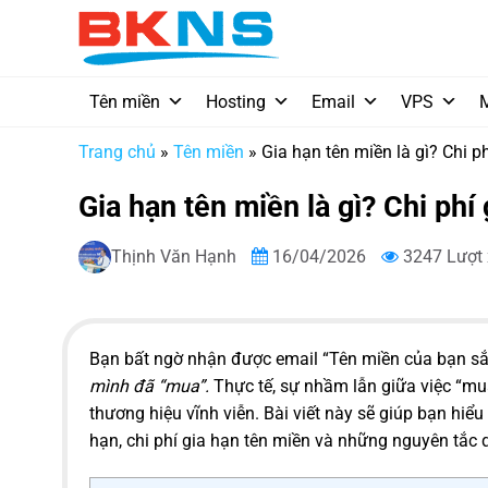
Chuyển
đến
nội
dung
Tên miền
Hosting
Email
VPS
Trang chủ
»
Tên miền
»
Gia hạn tên miền là gì? Chi 
Gia hạn tên miền là gì? Chi ph
Thịnh Văn Hạnh
16/04/2026
3247 Lượt
Bạn bất ngờ nhận được email “Tên miền của bạn sắp
mình đã “mua”.
Thực tế, sự nhầm lẫn giữa việc “mua
thương hiệu vĩnh viễn. Bài viết này sẽ giúp bạn hiểu 
hạn, chi phí gia hạn tên miền và những nguyên tắc 