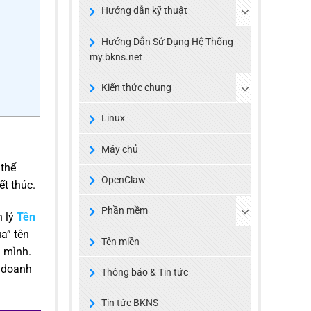
Hướng dẫn kỹ thuật
Hướng Dẫn Sử Dụng Hệ Thống
my.bkns.net
Kiến thức chung
Linux
Máy chủ
 thể
OpenClaw
ết thúc.
Phần mềm
n lý
Tên
a” tên
Tên miền
a mình.
h doanh
Thông báo & Tin tức
Tin tức BKNS