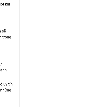
ột khi
n sẽ
m trọng
ư
hanh
ộ uy tín
n những