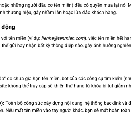
 hoặc những người đầu cơ tên miền) đều có quyền mua lại nó. M
anh thương hiệu, gây nhầm lẫn hoặc lừa đảo khách hàng.
t động
với tên miền (ví dụ:
lienhe@tenmien.com
), việc tên miền hết hạ
ng thể gửi hay nhận bất kỳ thông điệp nào, gây ảnh hưởng nghiê
ập” do chưa gia hạn tên miền, bot của các công cụ tìm kiếm (nh
site không thể truy cập sẽ khiến thứ hạng từ khóa bị tụt giảm n
):
Toàn bộ công sức xây dựng nội dung, hệ thống backlink và đ
iền. Nếu mất tên miền vào tay người khác, bạn sẽ mất hoàn toà