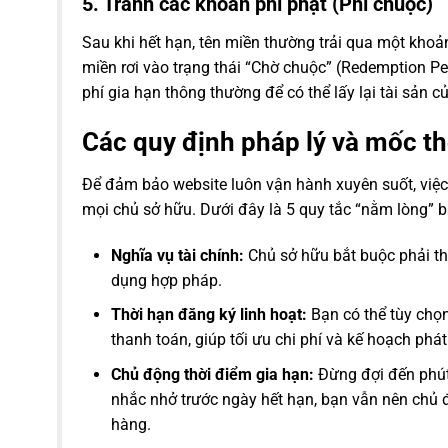
5. Tránh các khoản phí phạt (Phí chuộc)
Sau khi hết hạn, tên miền thường trải qua một khoả
miền rơi vào trạng thái “Chờ chuộc” (Redemption Pe
phí gia hạn thông thường để có thể lấy lại tài sản c
Các quy định pháp lý và mốc th
Để đảm bảo website luôn vận hành xuyên suốt, việc 
mọi chủ sở hữu. Dưới đây là 5 quy tắc “nằm lòng” b
Nghĩa vụ tài chính:
Chủ sở hữu bắt buộc phải th
dụng hợp pháp.
Thời hạn đăng ký linh hoạt:
Bạn có thể tùy chọn
thanh toán, giúp tối ưu chi phí và kế hoạch phát 
Chủ động thời điểm gia hạn:
Đừng đợi đến phút
nhắc nhở trước ngày hết hạn, bạn vẫn nên chủ đ
hàng.