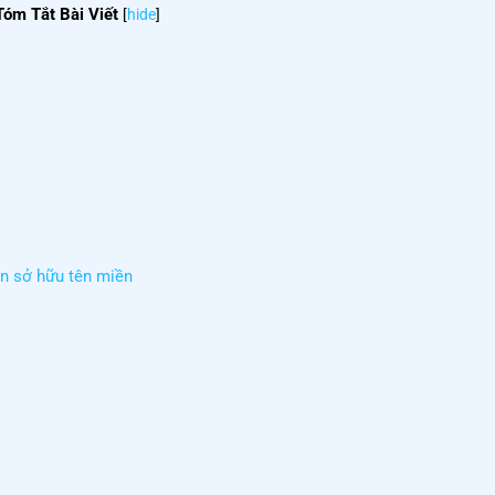
Tóm Tắt Bài Viết
[
hide
]
ền sở hữu tên miền