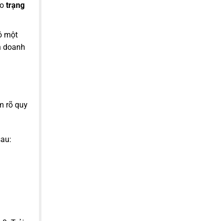
ào
trạng
ó một
h doanh
m rõ quy
sau: