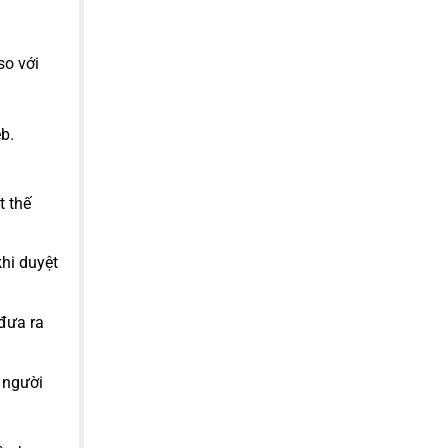
so với
b.
t thế
hi duyệt
 đưa ra
 người