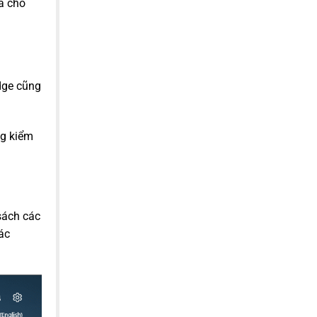
à cho
Edge cũng
ng kiểm
sách các
ác