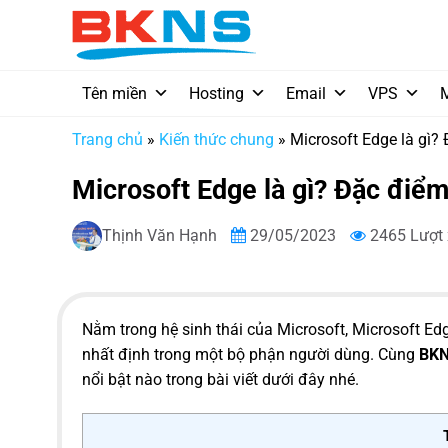
Chuyển
đến
nội
dung
Tên miền
Hosting
Email
VPS
Trang chủ
»
Kiến thức chung
»
Microsoft Edge là gì?
Microsoft Edge là gì? Đặc điểm
Thịnh Văn Hạnh
29/05/2023
2465 Lượt
Nằm trong hệ sinh thái của Microsoft, Microsoft Edg
nhất định trong một bộ phận người dùng. Cùng
BK
nổi bật nào trong bài viết dưới đây nhé.