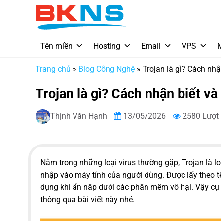
Chuyển
đến
nội
dung
Tên miền
Hosting
Email
VPS
Trang chủ
»
Blog Công Nghệ
»
Trojan là gì? Cách nhậ
Trojan là gì? Cách nhận biết v
Thịnh Văn Hạnh
13/05/2026
2580 Lượt
Nằm trong những loại virus thường gặp, Trojan là l
nhập vào máy tính của người dùng. Được lấy theo t
dụng khi ẩn nấp dưới các phần mềm vô hại. Vậy cụ 
thông qua bài viết này nhé.