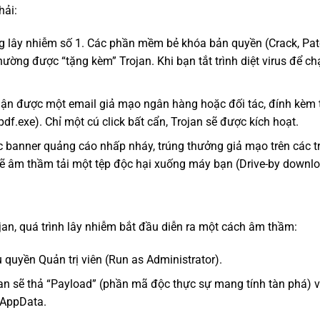
hải:
 lây nhiễm số 1. Các phần mềm bẻ khóa bản quyền (Crack, Pat
ường được “tặng kèm” Trojan. Khi bạn tắt trình diệt virus để chạ
ận được một email giả mạo ngân hàng hoặc đối tác, đính kèm t
pdf.exe
). Chỉ một cú click bất cẩn, Trojan sẽ được kích hoạt.
c banner quảng cáo nhấp nháy, trúng thưởng giả mạo trên các t
y sẽ âm thầm tải một tệp độc hại xuống máy bạn (Drive-by downlo
jan, quá trình lây nhiễm bắt đầu diễn ra một cách âm thầm:
 quyền Quản trị viên (Run as Administrator).
an sẽ thả “Payload” (phần mã độc thực sự mang tính tàn phá) 
AppData
.