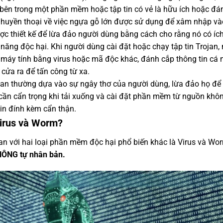
ên trong một phần mềm hoặc tập tin có vẻ là hữu ích hoặc đán
ện huyền thoại về việc ngựa gỗ lớn được sử dụng để xâm nhập v
ợc thiết kế để lừa đảo người dùng bằng cách cho rằng nó có íc
năng độc hại. Khi người dùng cài đặt hoặc chạy tập tin Trojan,
 máy tính bằng virus hoặc mã độc khác, đánh cắp thông tin cá 
 cửa ra để tấn công từ xa.
jan thường dựa vào sự ngây thơ của người dùng, lừa đảo họ để
cần cẩn trọng khi tải xuống và cài đặt phần mềm từ nguồn khôn
tin đính kèm cẩn thận.
Virus và Worm?
ojan với hai loại phần mềm độc hại phổ biến khác là Virus và Wo
HÔNG tự nhân bản.