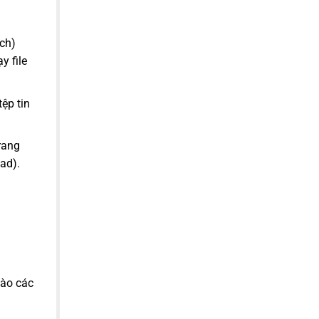
ch)
y file
ệp tin
rang
ad).
vào các