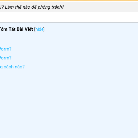
 gì? Làm thế nào để phòng tránh?
Tóm Tắt Bài Viết
[
hide
]
 Worm?
 Worm?
ng cách nào?