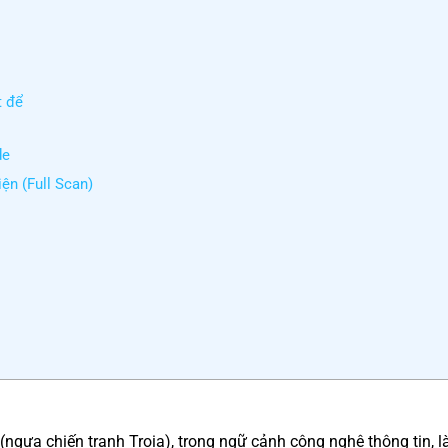
t để
de
ện (Full Scan)
(ngựa chiến tranh Troia), trong ngữ cảnh công nghệ thông tin, l