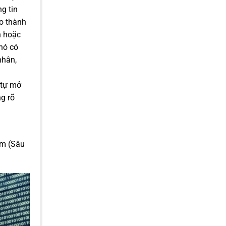
g tin
ào thành
h hoặc
 nó có
nhân,
 tự mở
g rõ
rm (Sâu