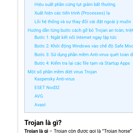
Hiệu suất phần cứng tụt giảm bất thường
Xuất hiện các tiến trình (Processes) lạ
Lỗi hệ thống và sự thay đổi cài đặt ngoài ý muốn
Hướng dẫn từng bước cách gỡ bỏ Trojan an toàn, triệ
Bước 1: Ngắt kết nối Internet ngay lập tức
Bước 2: Khởi động Windows vào chế độ Safe Mo
Bước 3: Sử dụng phần mềm Anti-virus quét toàn di
Bước 4: Kiểm tra lại các file tạm và Startup Apps
Một số phần mềm diệt virus Trojan
Kaspersky Anti-virus
ESET Nod32
AVG
Avast
Trojan là gì?
Trojan là gì
– Trojan còn được gọi là “Trojan horse” 