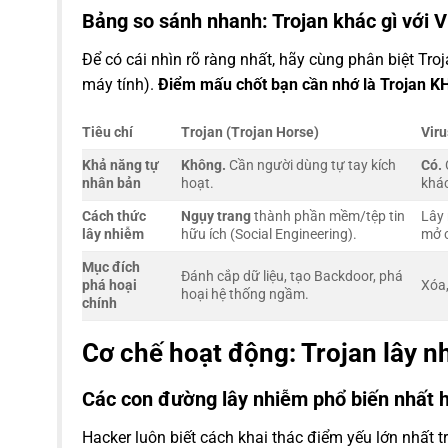
Bảng so sánh nhanh: Trojan khác gì với 
Để có cái nhìn rõ ràng nhất, hãy cùng phân biệt Tr
máy tính).
Điểm mấu chốt bạn cần nhớ là Trojan K
Tiêu chí
Trojan (Trojan Horse)
Viru
Khả năng tự
Không.
Cần người dùng tự tay kích
Có.
nhân bản
hoạt.
khác
Cách thức
Ngụy trang
thành phần mềm/tệp tin
Lây 
lây nhiễm
hữu ích (Social Engineering).
mở c
Mục đích
Đánh cắp dữ liệu, tạo Backdoor, phá
phá hoại
Xóa,
hoại hệ thống ngầm.
chính
Cơ chế hoạt động: Trojan lây 
Các con đường lây nhiễm phổ biến nhất 
Hacker luôn biết cách khai thác điểm yếu lớn nhất 