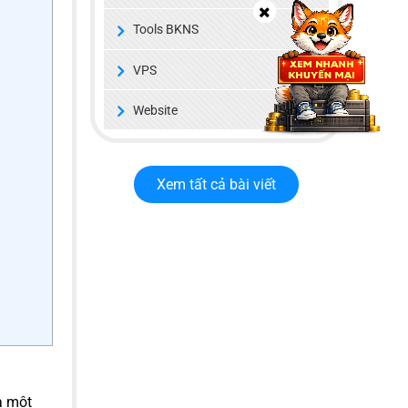
Tools BKNS
VPS
Website
Xem tất cả bài viết
à một