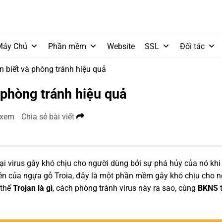
Máy Chủ
Phần mềm
Website
SSL
Đối tác
n biết và phòng tránh hiệu quả
à phòng tránh hiệu quả
 xem
Chia sẻ bài viết
oại virus gây khó chịu cho người dùng bởi sự phá hủy của nó kh
ên của ngựa gỗ Troia, đây là một phần mềm gây khó chịu cho n
thể
Trojan là gì
, cách phòng tránh virus này ra sao, cùng
BKNS
t