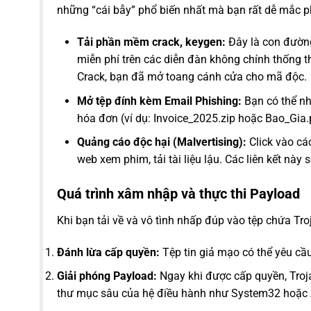
những “cái bẫy” phổ biến nhất mà bạn rất dễ mắc p
Tải phần mềm crack, keygen:
Đây là con đường
miễn phí trên các diễn đàn không chính thống th
Crack, bạn đã mở toang cánh cửa cho mã độc.
Mở tệp đính kèm Email Phishing:
Bạn có thể nh
hóa đơn (ví dụ:
Invoice_2025.zip
hoặc
Bao_Gia.
Quảng cáo độc hại (Malvertising):
Click vào cá
web xem phim, tải tài liệu lậu. Các liên kết nà
Quá trình xâm nhập và thực thi Payload
Khi bạn tải về và vô tình nhấp đúp vào tệp chứa Tro
Đánh lừa cấp quyền:
Tệp tin giả mạo có thể yêu cầu
Giải phóng Payload:
Ngay khi được cấp quyền, Troj
thư mục sâu của hệ điều hành như
System32
hoặc