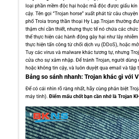
loại phần mềm độc hại hoặc mã độc được giấu kín b
cậy. Tên gọi “Trojan horse” xuất phát từ câu chuy
phố Troia trong thần thoại Hy Lạp.Trojan thường đư
thậm chí cần thiết, nhưng thực tế nó chứa các chức 
thể thực hiện các hành động gây hại như lây nhiễm
thực hiện tấn công từ chối dịch vụ (DDoS), hoặc mở
Tuy các virus và malware khác tương tự, nhưng Tro
cửa cho sự xâm nhập. Để tránh Trojan, người dùng 
hoặc không tin cậy, và luôn duyệt qua email và tập 
Bảng so sánh nhanh: Trojan khác gì với 
Để có cái nhìn rõ ràng nhất, hãy cùng phân biệt Tr
máy tính).
Điểm mấu chốt bạn cần nhớ là Trojan K