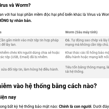
Virus và Worm?
ojan với hai loại phần mềm độc hại phổ biến khác là Virus và Wo
HÔNG tự nhân bản.
s
Worm (Sâu máy tính)
Cần gắn mình vào một tệp tin hợp pháp
Có.
Tự động sao chép và lây 
 để lây lan.
mạng mà không cần tệp chủ
nhiễm chéo khi người dùng chia sẻ hoặc
Khai thác các lỗ hổng bảo m
ác tệp (USB, Email) đã bị nhiễm.
điều hành hoặc mạng kết nối
Tiêu tốn băng thông mạng, 
 sửa đổi tệp tin, làm hỏng hệ điều hành.
tải hệ thống.
nhiễm vào hệ thống bằng cách nào?
hiện nay
trong bất kỳ hệ thống bảo mật nào:
Chính là con người
. Dưới đây