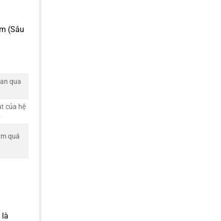
rm (Sâu
lan qua
.
ật của hệ
.
làm quá
 là