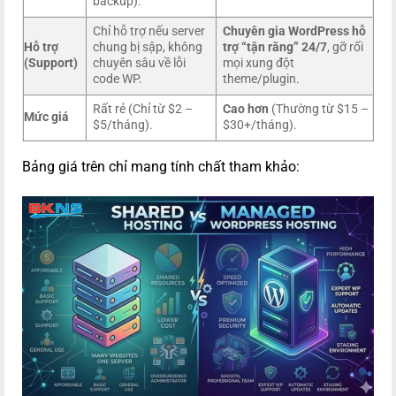
backup).
Chỉ hỗ trợ nếu server
Chuyên gia WordPress hỗ
Hỗ trợ
chung bị sập, không
trợ “tận răng” 24/7
, gỡ rối
(Support)
chuyên sâu về lỗi
mọi xung đột
code WP.
theme/plugin.
Rất rẻ (Chỉ từ $2 –
Cao hơn
(Thường từ $15 –
Mức giá
$5/tháng).
$30+/tháng).
Bảng giá trên chỉ mang tính chất tham khảo: