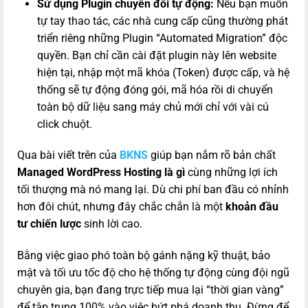
Sử dụng Plugin chuyển đổi tự động:
Nếu bạn muốn
tự tay thao tác, các nhà cung cấp cũng thường phát
triển riêng những Plugin “Automated Migration” độc
quyền. Bạn chỉ cần cài đặt plugin này lên website
hiện tại, nhập một mã khóa (Token) được cấp, và hệ
thống sẽ tự động đóng gói, mã hóa rồi di chuyển
toàn bộ dữ liệu sang máy chủ mới chỉ với vài cú
click chuột.
Qua bài viết trên của
BKNS
giúp bạn nắm rõ bản chất
Managed WordPress Hosting là gì
cùng những lợi ích
tối thượng mà nó mang lại. Dù chi phí ban đầu có nhỉnh
hơn đôi chút, nhưng đây chắc chắn là một
khoản đầu
tư chiến lược
sinh lời cao.
Bằng việc giao phó toàn bộ gánh nặng kỹ thuật, bảo
mật và tối ưu tốc độ cho hệ thống tự động cùng đội ngũ
chuyên gia, bạn đang trực tiếp mua lại “thời gian vàng”
để tập trung 100% vào việc bứt phá doanh thu. Đừng để