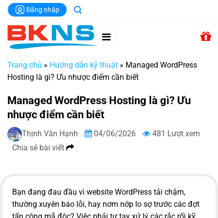
Chuyển
Đăng nhập
đến
nội
dung
Trang chủ
»
Hướng dẫn kỹ thuật
»
Managed WordPress
Hosting là gì? Ưu nhược điểm cần biết
Managed WordPress Hosting là gì? Ưu
nhược điểm cần biết
Thịnh Văn Hạnh
04/06/2026
481 Lượt xem
Chia sẻ bài viết
Bạn đang đau đầu vì website WordPress tải chậm,
thường xuyên báo lỗi, hay nơm nớp lo sợ trước các đợt
tấn công mã độc? Việc phải tự tay xử lý các rắc rối kỹ