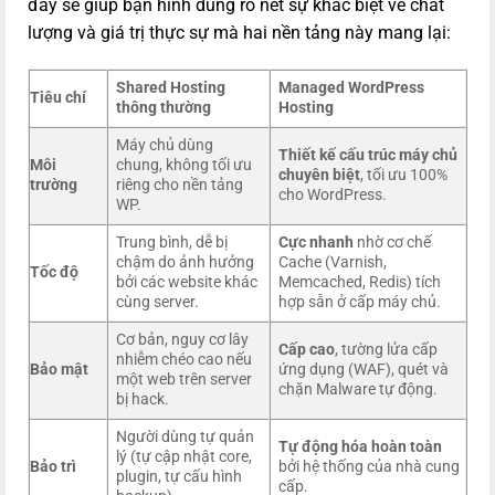
đây sẽ giúp bạn hình dung rõ nét sự khác biệt về chất
lượng và giá trị thực sự mà hai nền tảng này mang lại:
Shared Hosting
Managed WordPress
Tiêu chí
thông thường
Hosting
Máy chủ dùng
Thiết kế cấu trúc máy chủ
Môi
chung, không tối ưu
chuyên biệt
, tối ưu 100%
trường
riêng cho nền tảng
cho WordPress.
WP.
Trung bình, dễ bị
Cực nhanh
nhờ cơ chế
chậm do ảnh hưởng
Cache (Varnish,
Tốc độ
bởi các website khác
Memcached, Redis) tích
cùng server.
hợp sẵn ở cấp máy chủ.
Cơ bản, nguy cơ lây
Cấp cao
, tường lửa cấp
nhiễm chéo cao nếu
Bảo mật
ứng dụng (WAF), quét và
một web trên server
chặn Malware tự động.
bị hack.
Người dùng tự quản
Tự động hóa hoàn toàn
lý (tự cập nhật core,
Bảo trì
bởi hệ thống của nhà cung
plugin, tự cấu hình
cấp.