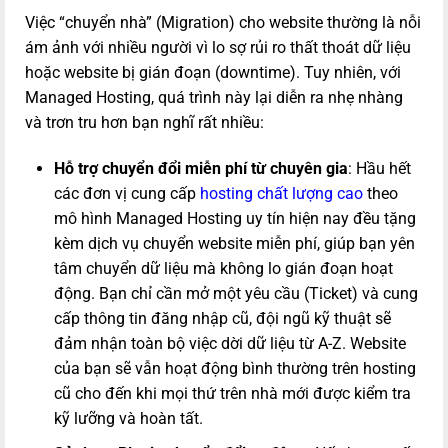
Việc “chuyển nhà” (Migration) cho website thường là nỗi
ám ảnh với nhiều người vì lo sợ rủi ro thất thoát dữ liệu
hoặc website bị gián đoạn (downtime). Tuy nhiên, với
Managed Hosting, quá trình này lại diễn ra nhẹ nhàng
và trơn tru hơn bạn nghĩ rất nhiều:
Hỗ trợ chuyển đổi miễn phí từ chuyên gia
: Hầu hết
các đơn vị cung cấp
hosting chất lượng cao
theo
mô hình Managed Hosting uy tín hiện nay đều tặng
kèm dịch vụ chuyển website miễn phí, giúp bạn yên
tâm chuyển dữ liệu mà không lo gián đoạn hoạt
động. Bạn chỉ cần mở một yêu cầu (Ticket) và cung
cấp thông tin đăng nhập cũ, đội ngũ kỹ thuật sẽ
đảm nhận toàn bộ việc dời dữ liệu từ A-Z. Website
của bạn sẽ vẫn hoạt động bình thường trên hosting
cũ cho đến khi mọi thứ trên nhà mới được kiểm tra
kỹ lưỡng và hoàn tất.