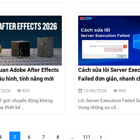
uan Adobe After Effects
Cách sửa lỗi Server Exe
u hình, tính năng mới
Failed đơn giản, nhanh 
/2026
825
15/06/2026
983
ế giới chuyển động không
Lỗi Server Execution Failed l
a thiết kế...
trong những sự cố...
4
5
6
7
8
…
111