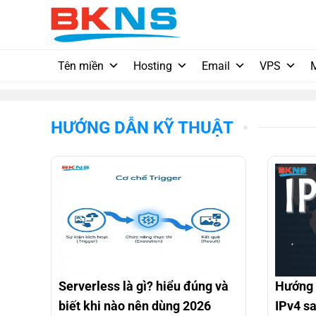
Chuyển
đến
nội
dung
Tên miền
Hosting
Email
VPS
HƯỚNG DẪN KỸ THUẬT
Serverless là gì? hiểu đúng và
Hướng 
biết khi nào nên dùng 2026
IPv4 s