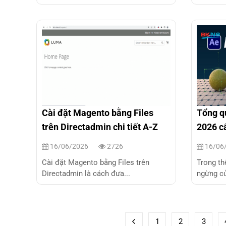
Cài đặt Magento bằng Files
Tổng q
trên Directadmin chi tiết A-Z
2026 cấ
16/06/2026
2726
16/06
Cài đặt Magento bằng Files trên
Trong th
Directadmin là cách đưa...
ngừng củ
1
2
3