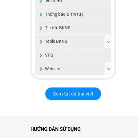
Tên miền
Thông báo & Tin tức
Tin tức BKNS
Tools BKNS
VPS
Website
Xem tất cả bài viết
HƯỚNG DẪN SỬ DỤNG