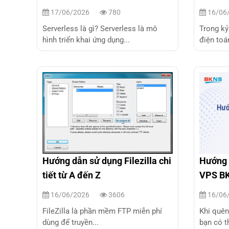
ngược 
17/06/2026
780
16/06
Serverless là gì? Serverless là mô
Trong kỷ
hình triển khai ứng dụng...
điện toá
Hướng dẫn sử dụng Filezilla chi
Hướng 
tiết từ A đến Z
VPS BK
16/06/2026
3606
16/06
FileZilla là phần mềm FTP miễn phí
Khi quê
dùng để truyền...
bạn có th