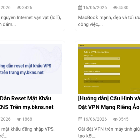
lại
/2026
3426
16/06/2026
4580
 nguyên Internet vạn vật (IoT),
MacBook mạnh, đẹp và tối ưu
n đám...
công việc,...
Dẫn Reset Mật Khẩu
[Hướng dẫn] Cấu Hình và
NS Trên my.bkns.net
Đặt VPN Mạng Riêng Ảo
Máy Tính
/2026
1868
16/06/2026
3545
n mật khẩu đăng nhập VPS,
Cài đặt VPN trên máy tính gi
ể...
tạo kết...