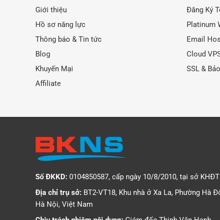
Giới thiệu
Đăng Ký T
Hồ sơ năng lực
Platinum 
Thông báo & Tin tức
Email Hos
Blog
Cloud VP
Khuyến Mại
SSL & Bả
Affiliate
Số ĐKKD:
0104850587, cấp ngày 10/8/2010, tại sở KHĐ
Địa chỉ trụ sở:
BT2-VT18, Khu nhà ở Xa La, Phường Hà Đ
Hà Nội, Việt Nam
Chịu trách nhiệm nội dung:
Giám đốc Thịnh Văn Hạnh