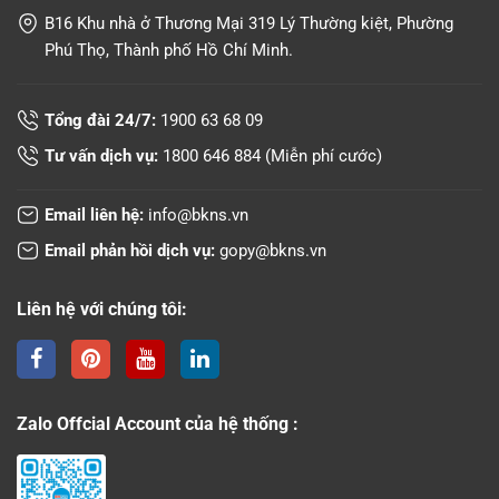
B16 Khu nhà ở Thương Mại 319 Lý Thường kiệt, Phường
Phú Thọ, Thành phố Hồ Chí Minh.
Tổng đài 24/7:
1900 63 68 09
Tư vấn dịch vụ:
1800 646 884
(Miễn phí cước)
Email liên hệ:
info@bkns.vn
Email phản hồi dịch vụ:
gopy@bkns.vn
Liên hệ với chúng tôi:
Zalo Offcial Account của hệ thống :