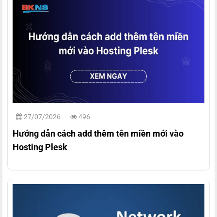
27/07/2026
496
Hướng dẫn cách add thêm tên miền mới vào
Hosting Plesk