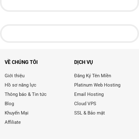
VỀ CHÚNG TÔI
DỊCH VỤ
Giới thiệu
Đăng Ký Tên Miền
Hồ sơ năng lực
Platinum Web Hosting
Thông báo & Tin tức
Email Hosting
Blog
Cloud VPS
Khuyến Mại
SSL & Bảo mật
Affiliate