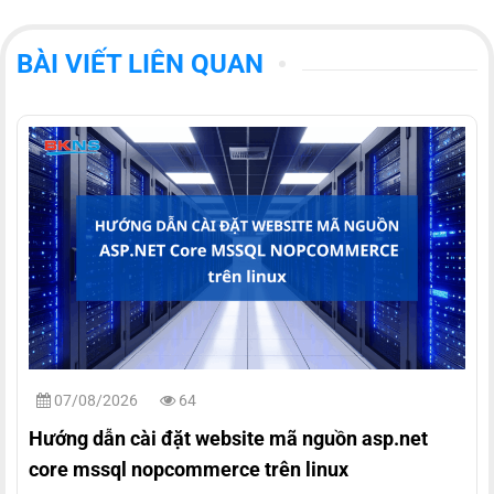
BÀI VIẾT LIÊN QUAN
07/08/2026
64
Hướng dẫn cài đặt website mã nguồn asp.net
core mssql nopcommerce trên linux