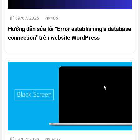
09/07/2026
405
Hướng dẫn sửa lỗi “Error establishing a database
connection” trên website WordPress
09/07/2026
3432