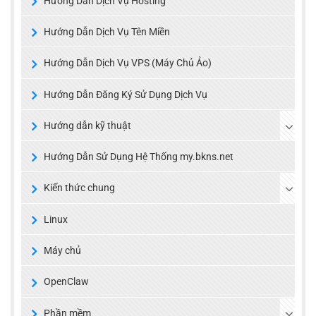
Hướng Dẫn Dịch Vụ Hosting
Hướng Dẫn Dịch Vụ Tên Miền
Hướng Dẫn Dịch Vụ VPS (Máy Chủ Ảo)
Hướng Dẫn Đăng Ký Sử Dụng Dịch Vụ
Hướng dẫn kỹ thuật
Hướng Dẫn Sử Dụng Hệ Thống my.bkns.net
Kiến thức chung
Linux
Máy chủ
OpenClaw
Phần mềm