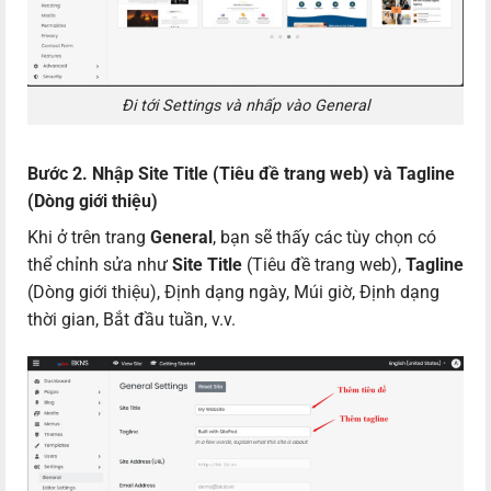
Đi tới Settings và nhấp vào General
Bước 2. Nhập Site Title (Tiêu đề trang web) và Tagline
(Dòng giới thiệu)
Khi ở trên trang
General
, bạn sẽ thấy các tùy chọn có
thể chỉnh sửa như
Site Title
(Tiêu đề trang web),
Tagline
(Dòng giới thiệu), Định dạng ngày, Múi giờ, Định dạng
thời gian, Bắt đầu tuần, v.v.