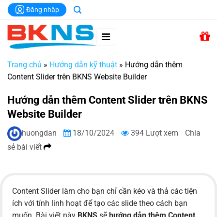
Chuyển
Đăng nhập
đến
nội
dung
Trang chủ
»
Hướng dẫn kỹ thuật
»
Hướng dẫn thêm
Content Slider trên BKNS Website Builder
Hướng dẫn thêm Content Slider trên BKNS
Website Builder
huongdan
18/10/2024
394 Lượt xem
Chia
sẻ bài viết
Content Slider làm cho bạn chỉ cần kéo và thả các tiện
ích với tính linh hoạt để tạo các slide theo cách bạn
muốn. Bài viết này
BKNS
sẽ
hướng dẫn thêm Content