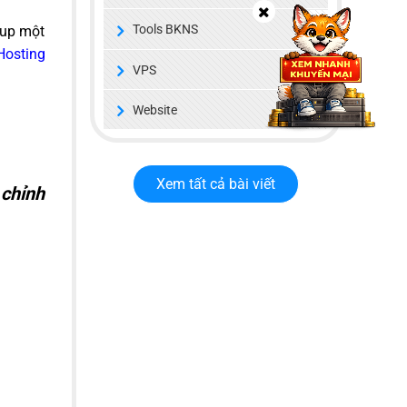
Tools BKNS
 up một
Hosting
VPS
Website
Xem tất cả bài viết
 chỉnh