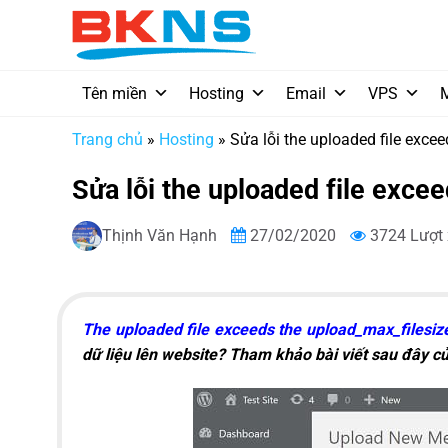
Chuyển
đến
nội
dung
Tên miền
Hosting
Email
VPS
Trang chủ
»
Hosting
»
Sửa lỗi the uploaded file excee
Sửa lỗi the uploaded file excee
Thịnh Văn Hạnh
27/02/2020
3724 Lượt
The uploaded file exceeds the upload_max_filesize 
dữ liệu lên website? Tham khảo bài viết sau đây củ