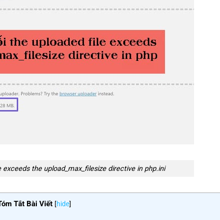
e exceeds the upload_max_filesize directive in php.ini
Tóm Tắt Bài Viết
[
hide
]