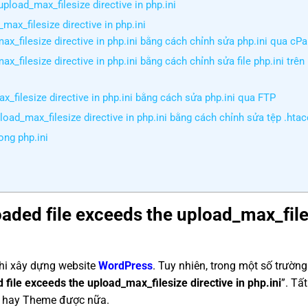
pload_max_filesize directive in php.ini
max_filesize directive in php.ini
ax_filesize directive in php.ini bằng cách chỉnh sửa php.ini qua cPa
x_filesize directive in php.ini bằng cách chỉnh sửa file php.ini trên
ax_filesize directive in php.ini bằng cách sửa php.ini qua FTP
load_max_filesize directive in php.ini bằng cách chỉnh sửa tệp .hta
ong php.ini
oaded file exceeds the upload_max_fil
hi xây dựng website
WordPress
. Tuy nhiên, trong một số trường
 file exceeds the upload_max_filesize directive in php.ini
”
.
Tất
in hay Theme được nữa.