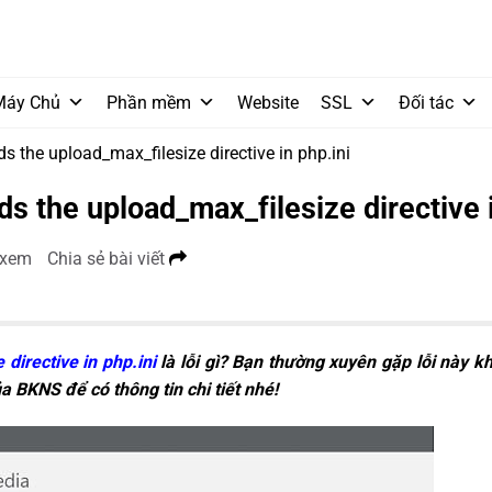
Máy Chủ
Phần mềm
Website
SSL
Đối tác
ds the upload_max_filesize directive in php.ini
ds the upload_max_filesize directive i
 xem
Chia sẻ bài viết
directive in php.ini
là lỗi gì? Bạn thường xuyên gặp lỗi này k
a BKNS để có thông tin chi tiết nhé!