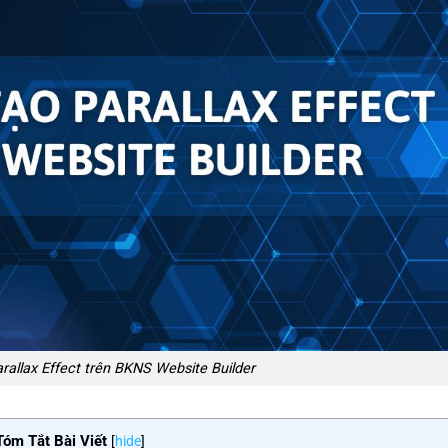
allax Effect trên BKNS Website Builder
Tóm Tắt Bài Viết
[
hide
]