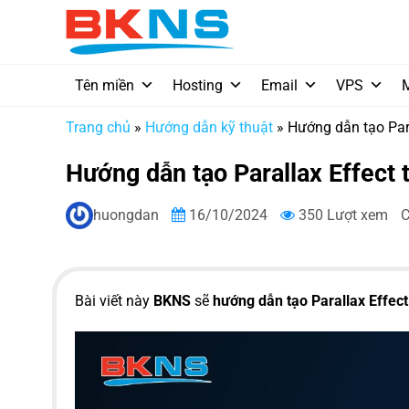
Chuyển
đến
nội
dung
Tên miền
Hosting
Email
VPS
Trang chủ
»
Hướng dẫn kỹ thuật
»
Hướng dẫn tạo Para
Hướng dẫn tạo Parallax Effect
huongdan
16/10/2024
350 Lượt xem
C
B
ài viết này
BKNS
sẽ
hướng dẫn tạo Parallax Effect