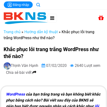
Chuyển
Đăng nhập
đến
nội
dung
Trang chủ
»
Hướng dẫn kỹ thuật
»
Khắc phục lỗi trang
trắng WordPress như thế nào?
Khắc phục lỗi trang trắng WordPress như
thế nào?
Thịnh Văn Hạnh
07/02/2020
2640 Lượt xem
Chia sẻ bài viết
WordPress
của bạn trắng trang và bạn không biết khắc
phục bằng cách nào? Bài viết sau đây của BKNS sẽ
giúp bạn biết được nguyên nhân và cách khắc phục
lỗi