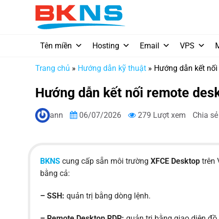
Chuyển
đến
nội
dung
Tên miền
Hosting
Email
VPS
Trang chủ
»
Hướng dẫn kỹ thuật
»
Hướng dẫn kết nối
Hướng dẫn kết nối remote des
ann
06/07/2026
279 Lượt xem
Chia sẻ
BKNS
cung cấp sẵn môi trường
XFCE Desktop
trên 
bằng cả:
– SSH:
quản trị bằng dòng lệnh.
– Remote Desktop RDP:
quản trị bằng giao diện đồ