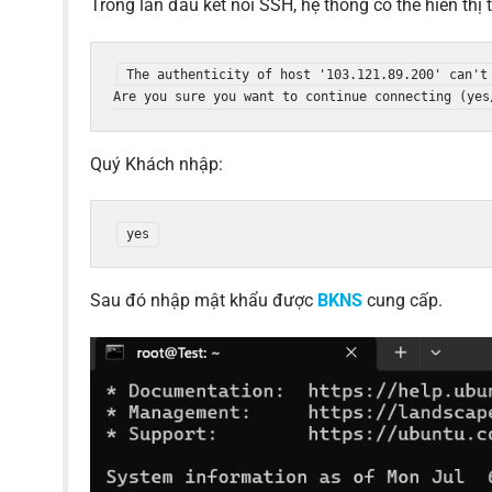
Trong lần đầu kết nối SSH, hệ thống có thể hiển thị
The authenticity of host '103.121.89.200' can't 
Quý Khách nhập:
Sau đó nhập mật khẩu được
BKNS
cung cấp.