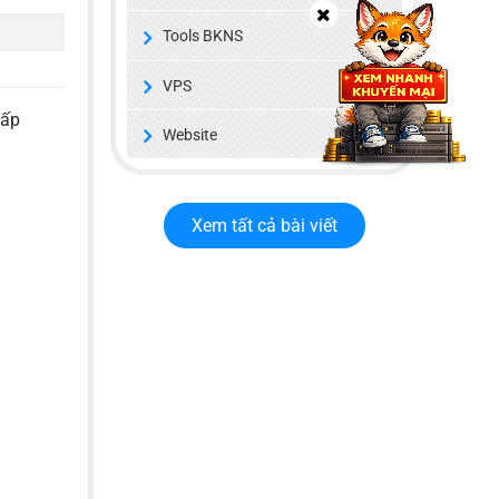
Tools BKNS
VPS
cấp
Website
Xem tất cả bài viết