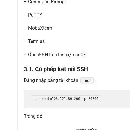
– Command Prompt
– PuTTY
– MobaXterm
– Termius
– OpenSSH trên Linux/macOS
3.1. Cú pháp kết nối SSH
Đăng nhập bằng tài khoản
:
root
Trong đó: