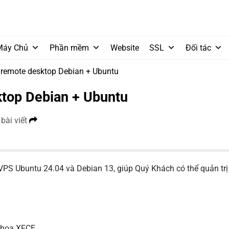
Máy Chủ
Phần mềm
Website
SSL
Đối tác
 remote desktop Debian + Ubuntu
ktop Debian + Ubuntu
 bài viết
VPS Ubuntu 24.04 và Debian 13, giúp Quý Khách có thể quản tr
 họa XFCE.