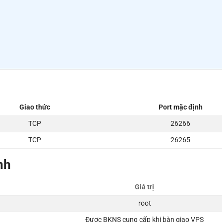
Giao thức
Port mặc định
TCP
26266
TCP
26265
nh
Giá trị
root
Được BKNS cung cấp khi bàn giao VPS