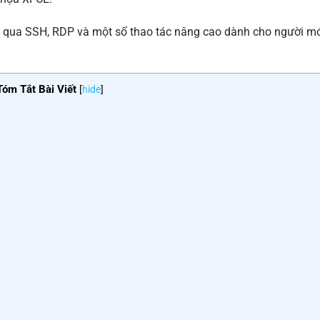
S qua SSH, RDP và một số thao tác nâng cao dành cho người mớ
Tóm Tắt Bài Viết
[
hide
]