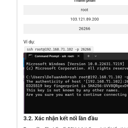
Thành phần
root
103.121.89.200
26266
Ví dụ:
ssh root@192.168.71.102 -p 26266
3.2. Xác nhận kết nối lần đầu