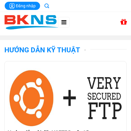
Chuyển
Đăng nhập
đến
nội
dung
HƯỚNG DẪN KỸ THUẬT