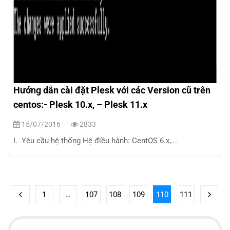
Hướng dẫn cài đặt Plesk với các Version cũ trên
centos:- Plesk 10.x, – Plesk 11.x
15/07/2016
2833
I. Yêu cầu hệ thống Hệ điều hành: CentOS 6.x,...
1
…
107
108
109
110
111