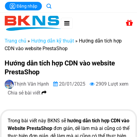
Chuyển
Đăng nhập
đến
nội
dung
Trang chủ
»
Hướng dẫn kỹ thuật
»
Hướng dẫn tích hợp
CDN vào website PrestaShop
Hướng dẫn tích hợp CDN vào website
PrestaShop
Thịnh Văn Hạnh
20/01/2025
2909 Lượt xem
Chia sẻ bài viết
Trong bài viết này BKNS sẽ
hướng dẫn tích hợp CDN vào
Website PrestaShop
đơn giản, dễ làm mà ai cũng có thể
thực hiện đơn giản, dễ làm mà ai cũng có thể thực hiện.