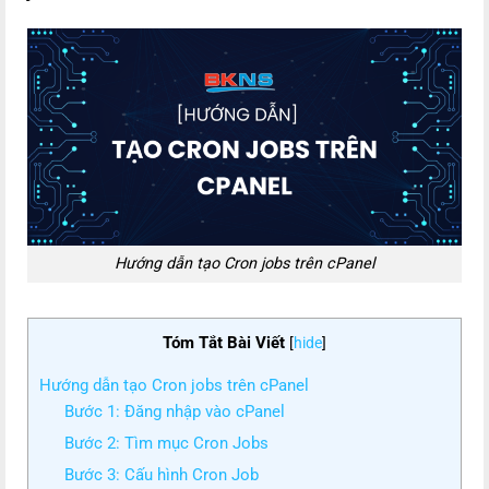
Hướng dẫn tạo Cron jobs trên cPanel
Tóm Tắt Bài Viết
[
hide
]
Hướng dẫn tạo Cron jobs trên cPanel
Bước 1: Đăng nhập vào cPanel
Bước 2: Tìm mục Cron Jobs
Bước 3: Cấu hình Cron Job