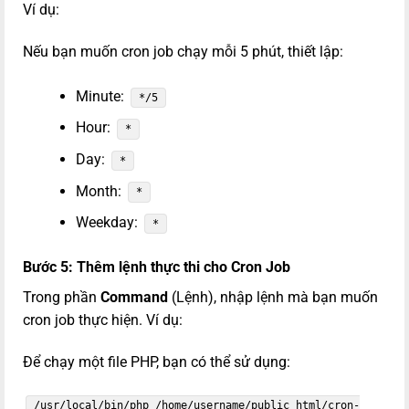
Ví dụ:
Nếu bạn muốn cron job chạy mỗi 5 phút, thiết lập:
Minute:
*/5
Hour:
*
Day:
*
Month:
*
Weekday:
*
Bước 5: Thêm lệnh thực thi cho Cron Job
Trong phần
Command
(Lệnh), nhập lệnh mà bạn muốn
cron job thực hiện. Ví dụ:
Để chạy một file PHP, bạn có thể sử dụng:
/usr/local/bin/php /home/username/public_html/cron-