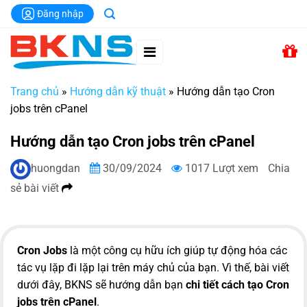
Chuyển
Đăng nhập
đến
nội
dung
Trang chủ
»
Hướng dẫn kỹ thuật
»
Hướng dẫn tạo Cron
jobs trên cPanel
Hướng dẫn tạo Cron jobs trên cPanel
huongdan
30/09/2024
1017 Lượt xem
Chia
sẻ bài viết
Cron Jobs
là một công cụ hữu ích giúp tự động hóa các
tác vụ lặp đi lặp lại trên máy chủ của bạn. Vì thế, bài viết
dưới đây,
BKNS
sẽ hướng dẫn bạn
chi tiết cách tạo Cron
jobs trên cPanel
.