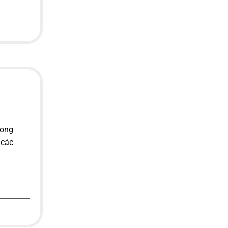
rong
 các