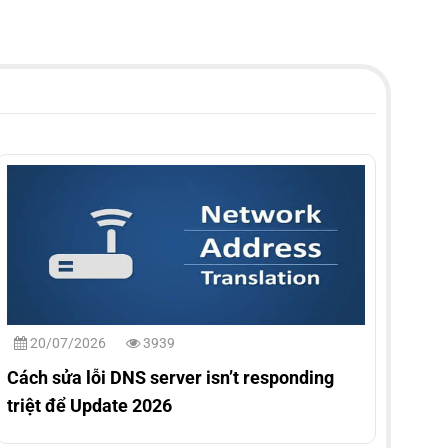
20/07/2026
3939
Cách sửa lỗi DNS server isn’t responding
triệt để Update 2026