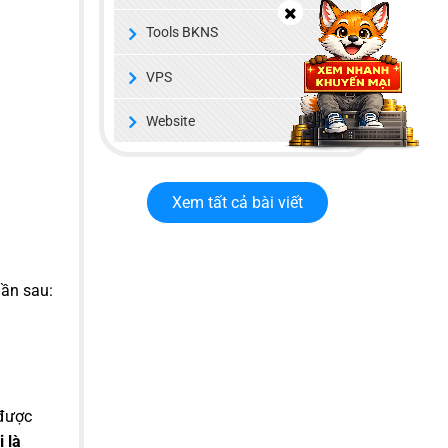
Tools BKNS
VPS
Website
Xem tất cả bài viết
hần sau:
 được
i là