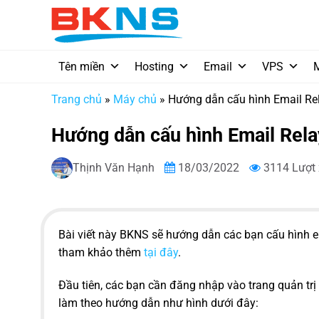
Chuyển
đến
nội
dung
Tên miền
Hosting
Email
VPS
Trang chủ
»
Máy chủ
»
Hướng dẫn cấu hình Email Rela
Hướng dẫn cấu hình Email Relay
Thịnh Văn Hạnh
18/03/2022
3114 Lượt
Bài viết này BKNS sẽ hướng dẫn các bạn cấu hình ema
tham khảo thêm
tại đây
.
Đầu tiên, các bạn cần đăng nhập vào trang quản tr
làm theo hướng dẫn như hình dưới đây: