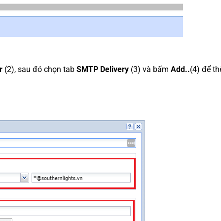
r
(2), sau đó chọn tab
SMTP Delivery
(3) và bấm
Add..
(4) để t