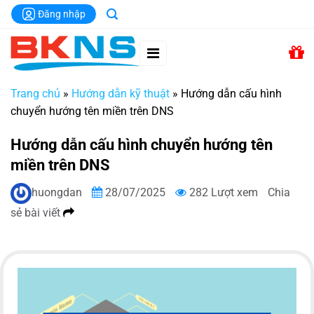
Chuyển
Đăng nhập
đến
nội
dung
Trang chủ
»
Hướng dẫn kỹ thuật
»
Hướng dẫn cấu hình
chuyển hướng tên miền trên DNS
Hướng dẫn cấu hình chuyển hướng tên
miền trên DNS
huongdan
28/07/2025
282 Lượt xem
Chia
sẻ bài viết