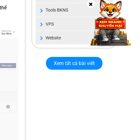
thể
Tools BKNS
VPS
Website
Xem tất cả bài viết