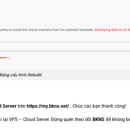
Bảng cấu hình Rebuild
d Server
trên
https://my.bkns.net/
. Chúc các bạn thành công!
ài lại VPS – Cloud Server. Đừng quên theo dõi
BKNS
để không bỏ