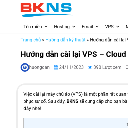
Chuyển
đến
nội
dung
Tên miền
Hosting
Email
VPS
Trang chủ
»
Hướng dẫn kỹ thuật
»
Hướng dẫn cài lại 
Hướng dẫn cài lại VPS – Cloud
huongdan
24/11/2023
390 Lượt xem
C
Việc cài lại máy chủ ảo (VPS) là một phần rất qua
phục sự cố. Sau đây,
BKNS
sẽ cung cấp cho bạn bài 
đây nhé!