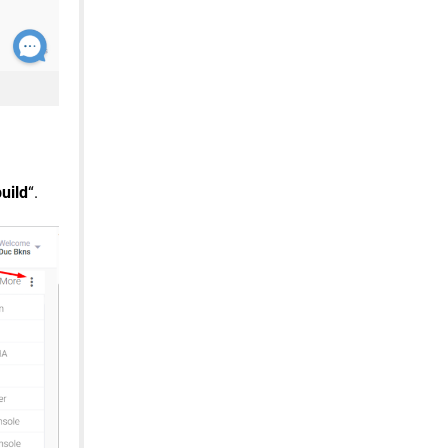
uild
“.