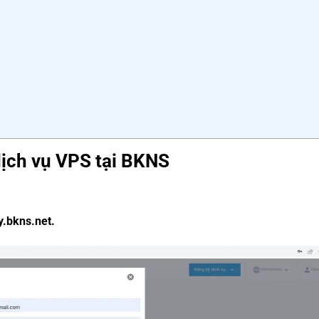
 dịch vụ VPS tại BKNS
.bkns.net
.