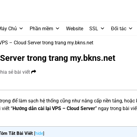
Máy Chủ
Phần mềm
Website
SSL
Đối tác
VPS – Cloud Server trong trang my.bkns.net
 Server trong trang my.bkns.net
hia sẻ bài viết
n trọng để làm sạch hệ thống cũng như nâng cấp nền tảng, hoặc
viết “
Hướng dẫn cài lại VPS – Cloud Server
” ngay trong bài viế
Tóm Tắt Bài Viết
[
hide
]