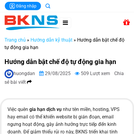
Chuyển
Đăng nhập
đến
nội
dung
Trang chủ
»
Hướng dẫn kỹ thuật
»
Hướng dẫn bật chế độ
tự động gia hạn
Hướng dẫn bật chế độ tự động gia hạn
huongdan
29/08/2025
509 Lượt xem
Chia
sẻ bài viết
Việc quên
gia hạn dịch vụ
như tên miền, hosting, VPS
hay email có thể khiến website bị gián đoạn, email
ngưng hoạt động, gây ảnh hưởng trực tiếp đến kinh
doanh. Để giảm thiểu rủi ro này, BKNS triển khai tính